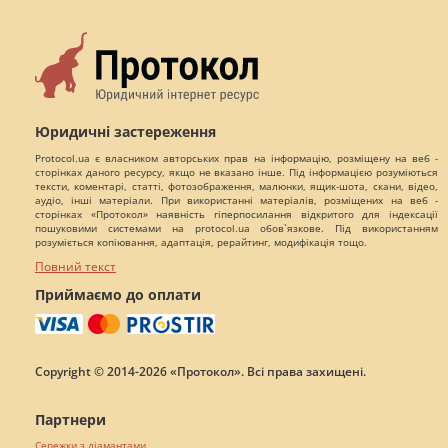
Юридичні застереження
Protocol.ua є власником авторських прав на інформацію, розміщену на веб -
сторінках даного ресурсу, якщо не вказано інше. Під інформацією розуміються
тексти, коментарі, статті, фотозображення, малюнки, ящик-шота, скани, відео,
аудіо, інші матеріали. При використанні матеріалів, розміщених на веб -
сторінках «Протокол» наявність гіперпосилання відкритого для індексації
пошуковими системами на protocol.ua обов`язкове. Під використанням
розуміється копіювання, адаптація, рерайтинг, модифікація тощо.
Повний текст
Приймаємо до оплати
Copyright © 2014-2026 «Протокол». Всі права захищені.
Партнери
Сережки з діамантами