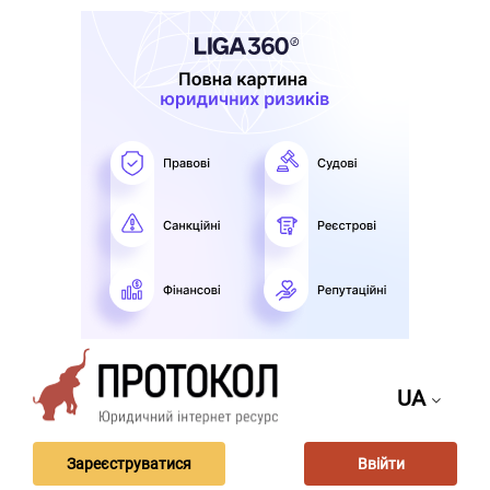
UA
Зареєструватися
Ввійти