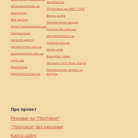
pereklad.ua
alliancetechnika.ua
Підготовка до НМТ / ЗНО
миралинкс
Винна шафа
Веб мастер
Перевезення хворих
https://motokosmos.ua/
hospice-life.com.ua/
Синтезатори
mk-translations.ua
perevod.agency
maltina.com.ua
agrotechnika.com.ua
Шафи купе
europeservice.com.ua
Брендові сумки
текст юа
Натяжні стелі Nova Stelya
Посилання
Перевезення хворих за
kievperevod.com.ua
кордон
Про проект
Реклама на "Протокол"
"Протокол" без реклами!
Карта сайту