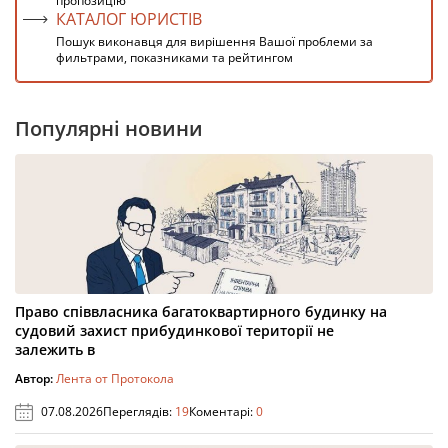
пропозицію
КАТАЛОГ ЮРИСТІВ
Пошук виконавця для вирішення Вашої проблеми за
фильтрами, показниками та рейтингом
Популярні новини
Право співвласника багатоквартирного будинку на
судовий захист прибудинкової території не
залежить в
Автор:
Лента от Протокола
07.08.2026
Переглядів:
19
Коментарі:
0