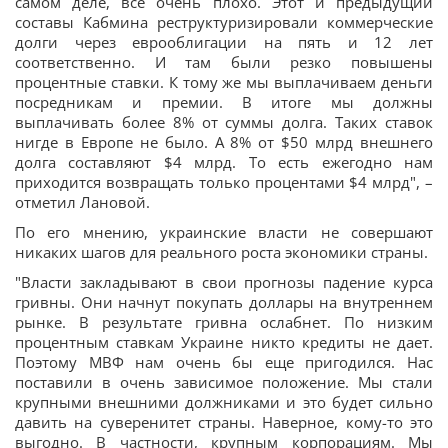
самом деле, все очень плохо. Этот и предыдущий
составы Кабмина реструктуризировали коммерческие
долги через еврооблигации на пять и 12 лет
соответственно. И там были резко повышены
процентные ставки. К тому же мы выплачиваем деньги
посредникам и премии. В итоге мы должны
выплачивать более 8% от суммы долга. Таких ставок
нигде в Европе не было. А 8% от $50 млрд внешнего
долга составляют $4 млрд. То есть ежегодно нам
приходится возвращать только процентами $4 млрд", –
отметил Лановой.
По его мнению, украинские власти не совершают
никаких шагов для реального роста экономики страны.
"Власти закладывают в свои прогнозы падение курса
гривны. Они начнут покупать доллары на внутреннем
рынке. В результате гривна ослабнет. По низким
процентным ставкам Украине никто кредиты не дает.
Поэтому МВФ нам очень бы еще пригодился. Нас
поставили в очень зависимое положение. Мы стали
крупными внешними должниками и это будет сильно
давить на суверенитет страны. Наверное, кому-то это
выгодно. В частности, крупным корпорациям. Мы