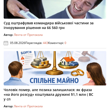
Суд оштрафував командира військової частини за
ігнорування рішення на 66 560 грн
Автор:
Лента от Протокола
05.08.2026
Переглядів:
443
Коментарі:
0
Чоловік помер, але позика залишилася: як фраза
«на його розсуд» коштувала дружині $1,1 млн ( ВС
у сп
Автор:
Лента от Протокола