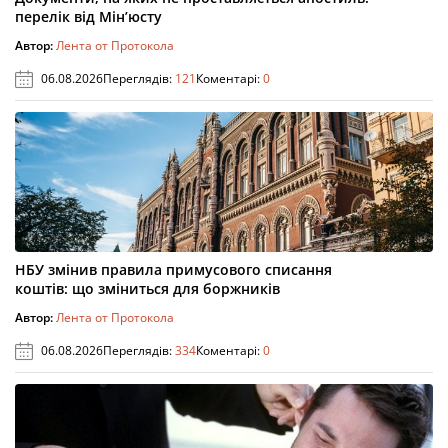
перелік від Мін’юсту
Автор:
Лента от Протокола
06.08.2026
Переглядів:
121
Коментарі:
0
НБУ змінив правила примусового списання
коштів: що зміниться для боржників
Автор:
Лента от Протокола
06.08.2026
Переглядів:
334
Коментарі:
0