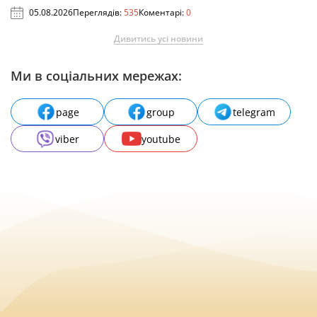
05.08.2026
Переглядів:
535
Коментарі:
0
Дивитись усі новини
Ми в соціальних мережах:
page
group
telegram
viber
youtube