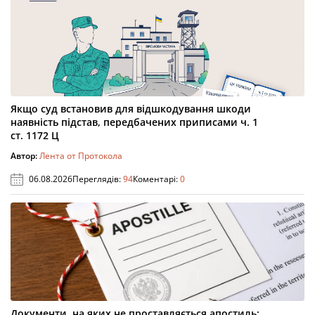
Якщо суд встановив для відшкодування шкоди
наявність підстав, передбачених приписами ч. 1
ст. 1172 Ц
Автор:
Лента от Протокола
06.08.2026
Переглядів:
94
Коментарі:
0
Документи, на яких не проставляється апостиль: