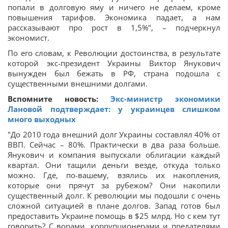
попали в долговую яму и ничего не делаем, кроме
повышения тарифов. Экономика падает, а нам
рассказывают про рост в 1,5%", – подчеркнул
экономист.
По его словам, к Революции достоинства, в результате
которой экс-президент Украины Виктор Янукович
вынужден был бежать в РФ, страна подошла с
существенными внешними долгами.
Вспомните новость:
Экс-министр экономики
Лановой подтверждает: у украинцев слишком
много выходных
"До 2010 года внешний долг Украины составлял 40% от
ВВП. Сейчас – 80%. Практически в два раза больше.
Янукович и компания выпускали облигации каждый
квартал. Они тащили деньги везде, откуда только
можно. Где, по-вашему, взялись их накопления,
которые они прячут за рубежом? Они накопили
существенный долг. К революции мы подошли с очень
сложной ситуацией в плане долгов. Запад готов был
предоставить Украине помощь в $25 млрд. Но с кем тут
говорить? С ворами, коррупционерами и предателями