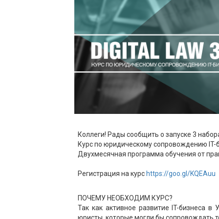
Коллеги! Рады сообщить о запуске 3 набор
Курс по юридическому сопровождению IT-биз
Двухмесячная программа обучения от прак
Регистрация на курс
https://goo.gl/KQEAuu
ПОЧЕМУ НЕОБХОДИМ КУРС?
Так как активное развитие IT-бизнеса в
юристы, которые могли бы сопровождать т