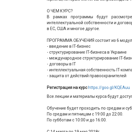
О ЧЕМ КУРС?
В рамках программы будут рассмотре
интеллектуальной собственности и догово
в ЕС, США и многое другое.
ПРОГРАММА ОБУЧЕНИЯ состоит из 6 модул
- введение в IT-бизнес
- структурирование IT-бизнеса в Украине
- международное структурирование IT-биз
- договоры в IT
- интеллектуальная собственность IT-комп
- защита от действий правоохранителей
Регистрация на курс
https://goo.gl/KQEAuu
Все лекции и материалы курса будут досту
Обучение будет проходить по средам и су
По средам и пятницам с 19:00 до 22:00.
По субботам с 10:00 и до 16:00.
С 14 марта по 19 мая 2018г.