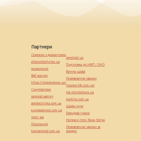
Партнери
Сережки з діамантами
pereklad.ua
alliancetechnika.ua
Підготовка до НМТ / ЗНО
миралинкс
Винна шафа
Веб мастер
Перевезення хворих
https://motokosmos.ua/
hospice-life.com.ua/
Синтезатори
mk-translations.ua
perevod.agency
maltina.com.ua
agrotechnika.com.ua
Шафи купе
europeservice.com.ua
Брендові сумки
текст юа
Натяжні стелі Nova Stelya
Посилання
Перевезення хворих за
kievperevod.com.ua
кордон