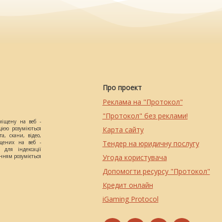
Про проект
Реклама на "Протокол"
"Протокол" без реклами!
міщену на веб -
цією розуміються
Карта сайту
а, скани, відео,
іщених на веб -
Тендер на юридичну послугу
 для індексації
анням розуміється
Угода користувача
Допомогти ресурсу "Протокол"
Кредит онлайн
iGaming Protocol