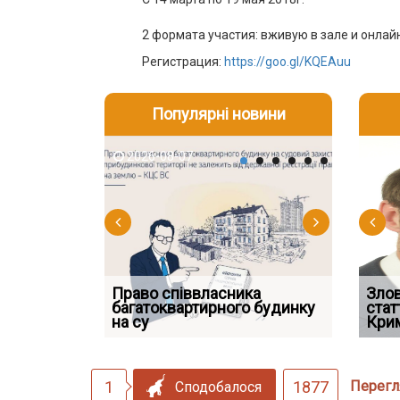
2 формата участия: вживую в зале и онлай
Регистрация:
https://goo.gl/KQEAuu
Популярні новини
2026-08-07
2026-08-03
2026-08
202
Право співвласника
Водії можуть отримати
Якщо су
Зло
 але позика
багатоквартирного будинку
компенсацію за незаконні
відшко
стат
 фраза «на
на су
дії
наявніс
Кри
1
1877
Перегл
Сподобалося