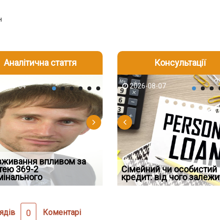
н
Аналітична стаття
Консультації
-06
6-08-04
2026-08-05
2026-08-06
2026-08-04
2026-08-07
2026-07-30
д встановив для
вживання впливом за
Документи, на яких не
Переоформлення
Восьмий ААС факти
дування шкоди
тею 369-2
Чи потрібна ФОП печатка у
проставляється апостиль:
відстрочки за іншою
Сімейний чи особистий
підтвердив, що ЦВ
мінального
2026 році: правила засто
пер
підставою: нов
кредит: від чого залежи
скас
ядів
0
Коментарі