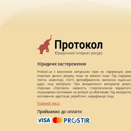
Юридичні застереження
Protocol.ua є власником авторських прав на інформацію, роз
сторінках даного ресурсу, якщо не вказано інше. Під інформа
тексти, коментарі, статті, фотозображення, малюнки, ящик-шот
аудіо, інші матеріали. При використанні матеріалів, розм
сторінках «Протокол» наявність гіперпосилання відкритого
пошуковими системами на protocol.ua обов`язкове. Під використ
копіювання, адаптація, рерайтинг, модифікація тощо.
Повний текст
Приймаємо до оплати