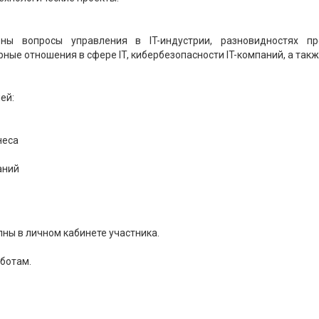
ны вопросы управления в IT-индустрии, разновидностях пр
рные отношения в сфере IT, кибербезопасности IT-компаний, а так
ей:
неса
аний
пны в личном кабинете участника.
бботам.