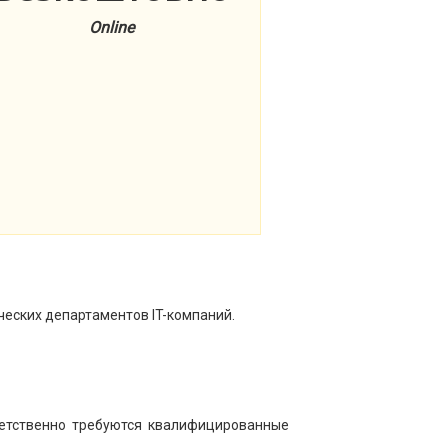
Online
еских департаментов IT-компаний.
тветственно требуются квалифицированные