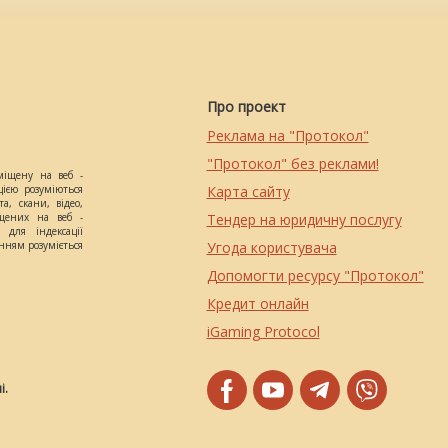
Про проект
Реклама на "Протокол"
"Протокол" без реклами!
міщену на веб -
цією розуміються
Карта сайту
а, скани, відео,
іщених на веб -
Тендер на юридичну послугу
 для індексації
анням розуміється
Угода користувача
Допомогти ресурсу "Протокол"
Кредит онлайн
iGaming Protocol
і.