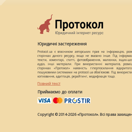
Юридичні застереження
Protocol.ua є власником авторських прав на інформацію, роз
сторінках даного ресурсу, якщо не вказано інше. Під інформа
тексти, коментарі, статті, фотозображення, малюнки, ящик-шот
аудіо, інші матеріали. При використанні матеріалів, розм
сторінках «Протокол» наявність гіперпосилання відкритого
пошуковими системами на protocol.ua обов`язкове. Під використ
копіювання, адаптація, рерайтинг, модифікація тощо.
Повний текст
Приймаємо до оплати
Copyright © 2014-2026 «Протокол». Всі права захищен