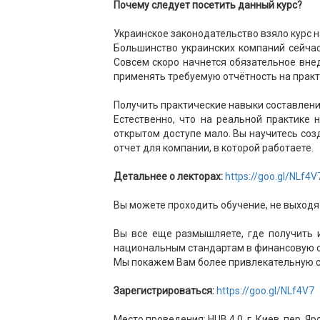
Почему следует посетить данный курс?
Украинское законодательство взяло курс 
Большинство украинских компаний сейчас
Совсем скоро начнется обязательное вн
применять требуемую отчётность на практ
Получить практические навыки составлени
Естественно, что на реальной практике
открытом доступе мало. Вы научитесь со
отчет для компании, в которой работаете.
Детальнее о лекторах:
https://goo.gl/NLf4V
Вы можете проходить обучение, не выходя
Вы все еще размышляете, где получить 
национальным стандартам в финансовую 
Мы покажем Вам более привлекательную с
Зарегистрироваться:
https://goo.gl/NLf4V7
Место проведения: HUB 4.0, г. Киев, пер. Яр