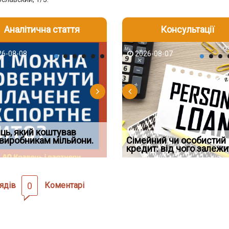
Аналітична стаття
Консультації
-06
6-08-08
2026-08-05
2026-08-06
2026-08-07
2026-08-07
2026-07-30
д встановив для
ць, який коштував
Документи, на яких не
Огляд практики ВС від
Восьмий ААС факти
дування шкоди
виробникам мільйони.
Чи потрібна ФОП печатка у
проставляється апостиль:
Ростислава Кравця, що
Сімейний чи особистий
підтвердив, що ЦВ
2026 році: правила засто
пер
опублі
кредит: від чого залежи
скас
ядів
0
Коментарі