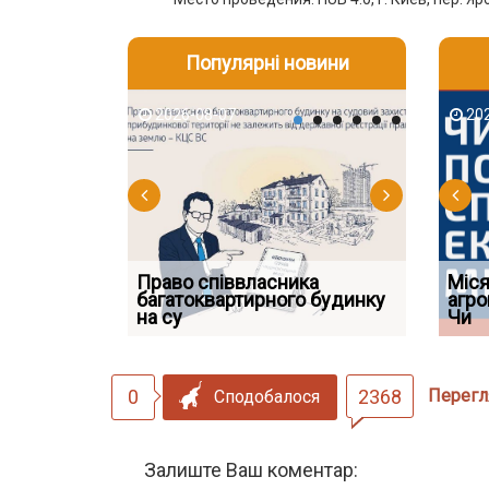
Популярні новини
2026-08-07
2026-08-03
2026-08
202
Право співвласника
ФУНДАМЕНТАЛЬНА
Якщо су
Міся
 але позика
багатоквартирного будинку
ПРОБЛЕМА «СУДОВОЇ
відшко
агро
 фраза «на
на су
ПРАКТИКИ», АБО ПР
наявніс
Чи
0
2368
Перегл
Сподобалося
Залиште Ваш коментар: