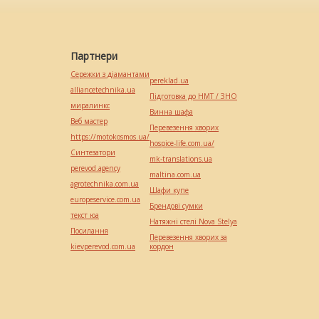
Партнери
Сережки з діамантами
pereklad.ua
alliancetechnika.ua
Підготовка до НМТ / ЗНО
миралинкс
Винна шафа
Веб мастер
Перевезення хворих
https://motokosmos.ua/
hospice-life.com.ua/
Синтезатори
mk-translations.ua
perevod.agency
maltina.com.ua
agrotechnika.com.ua
Шафи купе
europeservice.com.ua
Брендові сумки
текст юа
Натяжні стелі Nova Stelya
Посилання
Перевезення хворих за
kievperevod.com.ua
кордон