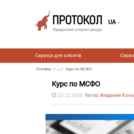
UA
Сервіси для клієнтів
Серві
...
Головна
Курс по МСФО
Курс по МСФО
23.12.2018
Автор:
Академія Конс