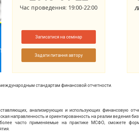
Час проведення: 19:00-22:00
Л
Записатися на семінар
Задати питання автору
по международным стандартам финансовой отчетности.
составляющих, анализирующих и использующих финансовую отч
еская направленность и ориентированность на реалии ведения биз
иболее часто применяемые на практике МСФО, сможете фор
ятия.