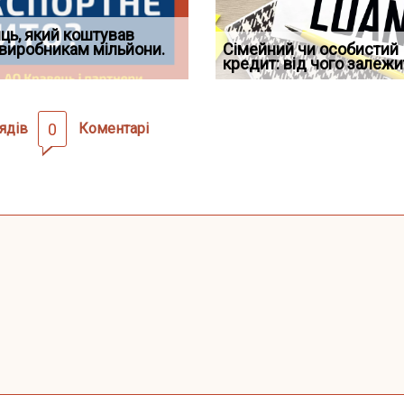
д встановив для
ць, який коштував
Документи, на яких не
Огляд практики ВС від
Восьмий ААС факти
дування шкоди
виробникам мільйони.
Чи потрібна ФОП печатка у
проставляється апостиль:
Ростислава Кравця, що
Сімейний чи особистий
підтвердив, що ЦВ
2026 році: правила засто
пер
опублі
кредит: від чого залежи
скас
ядів
0
Коментарі