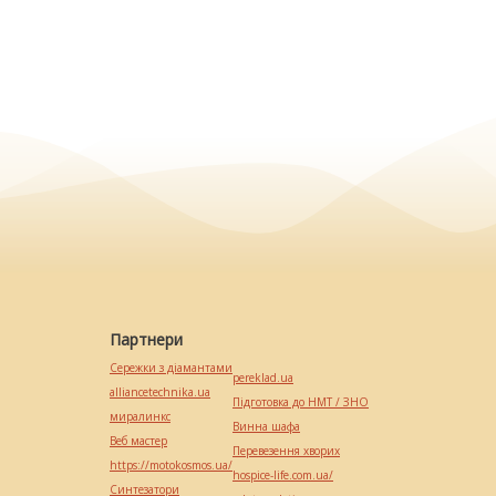
Партнери
Сережки з діамантами
pereklad.ua
alliancetechnika.ua
Підготовка до НМТ / ЗНО
миралинкс
Винна шафа
Веб мастер
Перевезення хворих
https://motokosmos.ua/
hospice-life.com.ua/
Синтезатори