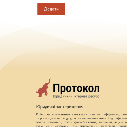
Додати
Юридичні застереження
Protocol.ua є власником авторських прав на інформацію, роз
сторінках даного ресурсу, якщо не вказано інше. Під інформа
тексти, коментарі, статті, фотозображення, малюнки, ящик-шот
аудіо, інші матеріали. При використанні матеріалів, розм