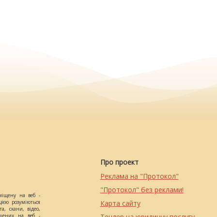
Про проект
Реклама на "Протокол"
"Протокол" без реклами!
міщену на веб -
цією розуміються
Карта сайту
а, скани, відео,
іщених на веб -
Тендер на юридичну послугу