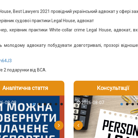
ouse, Best Lawyers 2021 провідний український адвокат у сфері зах
рівник судової практики Legal House, адвокат
 керівник практики White-collar crime Legal House, адвокат, вх
ь молодому адвокату побудувати довготривалі, прозорі відношен
wm64J3
е 2 подарунки від ВСА.
Аналітична стаття
Консультації
-06
6-08-08
2026-08-05
2026-08-06
2026-08-07
2026-08-07
2026-07-30