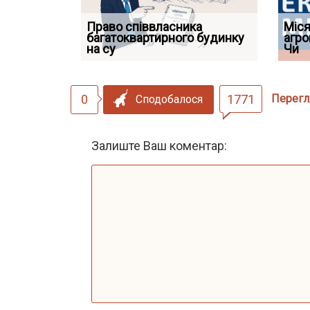
Право співвласника
ФУНДАМЕНТАЛЬНА
Якщо су
Міся
 але позика
багатоквартирного будинку
ПРОБЛЕМА «СУДОВОЇ
відшко
агро
 фраза «на
на су
ПРАКТИКИ», АБО ПР
наявніс
Чи
0
1771
Перегл
Сподобалося
Залиште Ваш коментар: