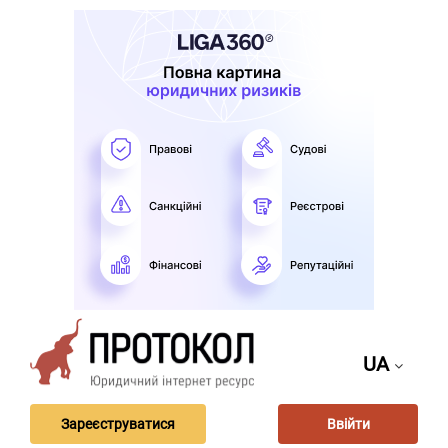
UA
Зареєструватися
Ввійти