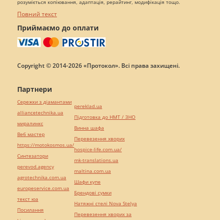
розуміється копіювання, адаптація, рерайтинг, модифікація тощо.
Повний текст
Приймаємо до оплати
Copyright © 2014-2026 «Протокол». Всі права захищені.
Партнери
Сережки з діамантами
pereklad.ua
alliancetechnika.ua
Підготовка до НМТ / ЗНО
миралинкс
Винна шафа
Веб мастер
Перевезення хворих
https://motokosmos.ua/
hospice-life.com.ua/
Синтезатори
mk-translations.ua
perevod.agency
maltina.com.ua
agrotechnika.com.ua
Шафи купе
europeservice.com.ua
Брендові сумки
текст юа
Натяжні стелі Nova Stelya
Посилання
Перевезення хворих за