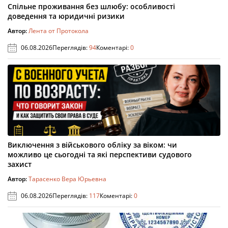
Спільне проживання без шлюбу: особливості
доведення та юридичні ризики
Автор:
Лента от Протокола
06.08.2026
Переглядів:
94
Коментарі:
0
Виключення з військового обліку за віком: чи
можливо це сьогодні та які перспективи судового
захист
Автор:
Тарасенко Вера Юрьевна
06.08.2026
Переглядів:
117
Коментарі:
0