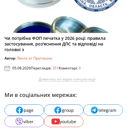
Чи потрібна ФОП печатка у 2026 році: правила
застосування, роз'яснення ДПС та відповіді на
головні з
Автор:
Лента от Протокола
05.08.2026
Переглядів:
351
Коментарі:
0
Дивитись всі відео консультації
Ми в соціальних мережах:
page
group
telegram
viber
youtube