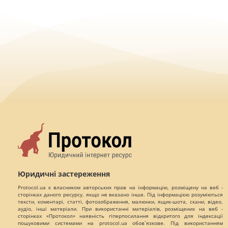
Юридичні застереження
Protocol.ua є власником авторських прав на інформацію, розміщену на веб -
сторінках даного ресурсу, якщо не вказано інше. Під інформацією розуміються
тексти, коментарі, статті, фотозображення, малюнки, ящик-шота, скани, відео,
аудіо, інші матеріали. При використанні матеріалів, розміщених на веб -
сторінках «Протокол» наявність гіперпосилання відкритого для індексації
пошуковими системами на protocol.ua обов`язкове. Під використанням