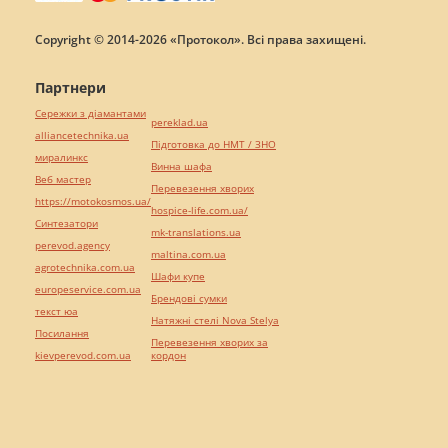
Copyright © 2014-2026 «Протокол». Всі права захищені.
Партнери
Сережки з діамантами
pereklad.ua
alliancetechnika.ua
Підготовка до НМТ / ЗНО
миралинкс
Винна шафа
Веб мастер
Перевезення хворих
https://motokosmos.ua/
hospice-life.com.ua/
Синтезатори
mk-translations.ua
perevod.agency
maltina.com.ua
agrotechnika.com.ua
Шафи купе
europeservice.com.ua
Брендові сумки
текст юа
Натяжні стелі Nova Stelya
Посилання
Перевезення хворих за
kievperevod.com.ua
кордон