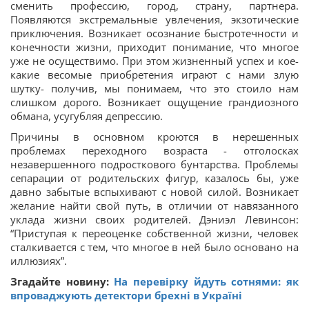
сменить профессию, город, страну, партнера.
Появляются экстремальные увлечения, экзотические
приключения. Возникает осознание быстротечности и
конечности жизни, приходит понимание, что многое
уже не осуществимо. При этом жизненный успех и кое-
какие весомые приобретения играют с нами злую
шутку- получив, мы понимаем, что это стоило нам
слишком дорого. Возникает ощущение грандиозного
обмана, усугубляя депрессию.
Причины в основном кроются в нерешенных
проблемах переходного возраста - отголосках
незавершенного подросткового бунтарства. Проблемы
сепарации от родительских фигур, казалось бы, уже
давно забытые вспыхивают с новой силой. Возникает
желание найти свой путь, в отличии от навязанного
уклада жизни своих родителей. Дэниэл Левинсон:
“Приступая к переоценке собственной жизни, человек
сталкивается с тем, что многое в ней было основано на
иллюзиях”.
Згадайте новину:
На перевірку йдуть сотнями: як
впроваджують детектори брехні в Україні