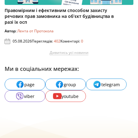
Правомірним і ефективним способом захисту
речових прав замовника на об’єкт будівництва в
разі їх осп
Автор:
Лента от Протокола
05.08.2026
Переглядів:
402
Коментарі:
0
Дивитись усі новини
Ми в соціальних мережах:
page
group
telegram
viber
youtube