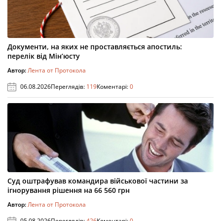
Документи, на яких не проставляється апостиль:
перелік від Мін’юсту
Автор:
Лента от Протокола
06.08.2026
Переглядів:
119
Коментарі:
0
Суд оштрафував командира військової частини за
ігнорування рішення на 66 560 грн
Автор:
Лента от Протокола
05.08.2026
Переглядів:
426
Коментарі:
0