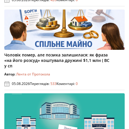
Чоловік помер, але позика залишилася: як фраза
«на його розсуд» коштувала дружині $1,1 млн ( ВС
у сп
Автор:
Лента от Протокола
05.08.2026
Переглядів:
533
Коментарі:
0