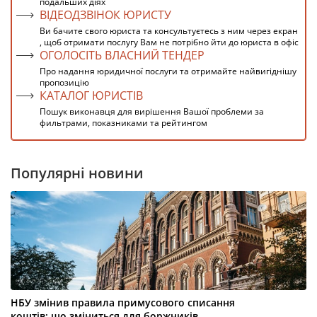
подальших діях
ВІДЕОДЗВІНОК ЮРИСТУ
Ви бачите свого юриста та консультуєтесь з ним через екран
, щоб отримати послугу Вам не потрібно йти до юриста в офіс
ОГОЛОСІТЬ ВЛАСНИЙ ТЕНДЕР
Про надання юридичної послуги та отримайте найвигіднішу
пропозицію
КАТАЛОГ ЮРИСТІВ
Пошук виконавця для вирішення Вашої проблеми за
фильтрами, показниками та рейтингом
Популярні новини
НБУ змінив правила примусового списання
коштів: що зміниться для боржників