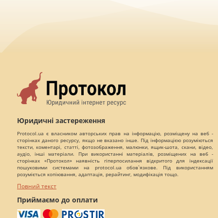
Юридичні застереження
Protocol.ua є власником авторських прав на інформацію, розміщену на веб -
сторінках даного ресурсу, якщо не вказано інше. Під інформацією розуміються
тексти, коментарі, статті, фотозображення, малюнки, ящик-шота, скани, відео,
аудіо, інші матеріали. При використанні матеріалів, розміщених на веб -
сторінках «Протокол» наявність гіперпосилання відкритого для індексації
пошуковими системами на protocol.ua обов`язкове. Під використанням
розуміється копіювання, адаптація, рерайтинг, модифікація тощо.
Повний текст
Приймаємо до оплати