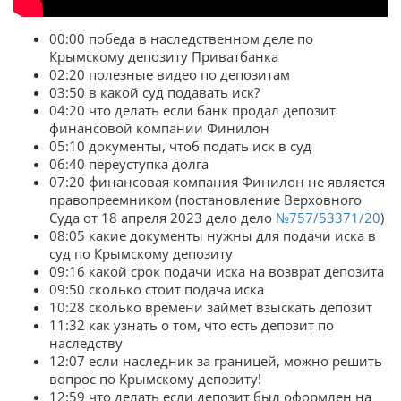
00:00 победа в наследственном деле по
Крымскому депозиту Приватбанка
02:20 полезные видео по депозитам
03:50 в какой суд подавать иск?
04:20 что делать если банк продал депозит
финансовой компании Финилон
05:10 документы, чтоб подать иск в суд
06:40 переуступка долга
07:20 финансовая компания Финилон не является
правопреемником (постановление Верховного
Суда от 18 апреля 2023 дело дело
№757/53371/20
)
08:05 какие документы нужны для подачи иска в
суд по Крымскому депозиту
09:16 какой срок подачи иска на возврат депозита
09:50 сколько стоит подача иска
10:28 сколько времени займет взыскать депозит
11:32 как узнать о том, что есть депозит по
наследству
12:07 если наследник за границей, можно решить
вопрос по Крымскому депозиту!
12:59 что делать если депозит был оформлен на