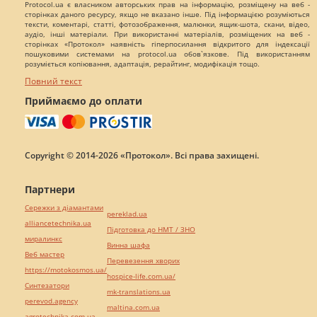
Protocol.ua є власником авторських прав на інформацію, розміщену на веб -
сторінках даного ресурсу, якщо не вказано інше. Під інформацією розуміються
тексти, коментарі, статті, фотозображення, малюнки, ящик-шота, скани, відео,
аудіо, інші матеріали. При використанні матеріалів, розміщених на веб -
сторінках «Протокол» наявність гіперпосилання відкритого для індексації
пошуковими системами на protocol.ua обов`язкове. Під використанням
розуміється копіювання, адаптація, рерайтинг, модифікація тощо.
Повний текст
Приймаємо до оплати
Copyright © 2014-2026 «Протокол». Всі права захищені.
Партнери
Сережки з діамантами
pereklad.ua
alliancetechnika.ua
Підготовка до НМТ / ЗНО
миралинкс
Винна шафа
Веб мастер
Перевезення хворих
https://motokosmos.ua/
hospice-life.com.ua/
Синтезатори
mk-translations.ua
perevod.agency
maltina.com.ua
agrotechnika.com.ua