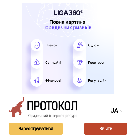
UA
Зареєструватися
Ввійти