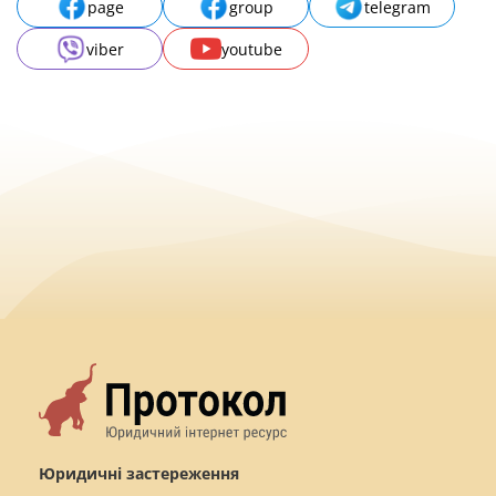
page
group
telegram
viber
youtube
Юридичні застереження