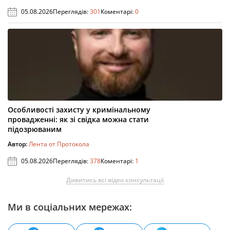
05.08.2026
Переглядів:
301
Коментарі:
0
Особливості захисту у кримінальному
провадженні: як зі свідка можна стати
підозрюваним
Автор:
Лента от Протокола
05.08.2026
Переглядів:
378
Коментарі:
1
Дивитись всі відео консультації
Ми в соціальних мережах: