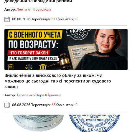
доведення та юридичні ризики
Автор:
Лента от Протокола
06.08.2026
Переглядів:
51
Коментарі:
0
Виключення з військового обліку за віком: чи
можливо це сьогодні та які перспективи судового
захист
Автор:
Тарасенко Вера Юрьевна
06.08.2026
Переглядів:
65
Коментарі:
0