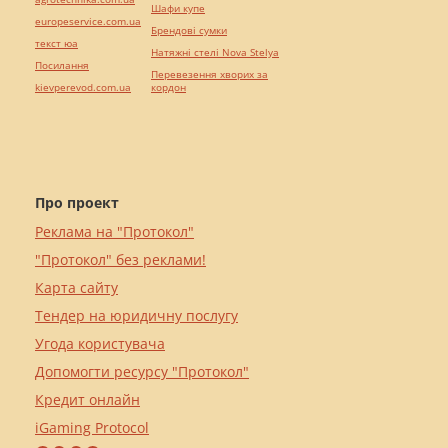
Шафи купе
europeservice.com.ua
Брендові сумки
текст юа
Натяжні стелі Nova Stelya
Посилання
Перевезення хворих за
kievperevod.com.ua
кордон
Про проект
Реклама на "Протокол"
"Протокол" без реклами!
Карта сайту
Тендер на юридичну послугу
Угода користувача
Допомогти ресурсу "Протокол"
Кредит онлайн
iGaming Protocol