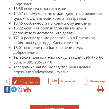
родителей
13:58 если суд отказал в иске
14:57 почему банк не отдает деньги по решению
суда, что делать если кормит завтраками
15:45 особенности по Крымскому депозиту
16:22 если нет оригиналов квитанций и
депозитного договора, что делать
17:10 рассмотрение дела только в Печерском
районном суде горда Киева или нет
18:01 выполнит ли банк решение суда
добровольно
Телефоны для платных консультаций: 096-476-66-
66 или 095-235-31-10
Телеграм канал по наследственным делам:
https://t.me/advocatvasilievpavel
0
1330
2
Переглядів
Коментарі
Сподобалося
Подякувати