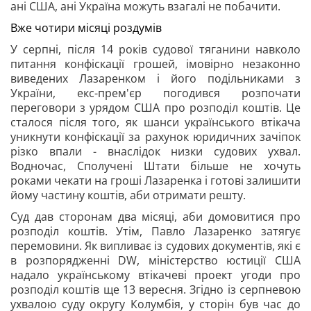
ані США, ані Україна можуть взагалі не побачити.
Вже чотири місяці роздумів
У серпні, після 14 років судової тяганини навколо
питання конфіскації грошей, імовірно незаконно
виведених Лазаренком і його подільниками з
України, екс-прем'єр погодився розпочати
переговори з урядом США про розподіл коштів. Це
сталося після того, як шанси українського втікача
уникнути конфіскації за рахунок юридичних зачіпок
різко впали - внаслідок низки судових ухвал.
Водночас, Сполучені Штати більше не хочуть
роками чекати на гроші Лазаренка і готові залишити
йому частину коштів, аби отримати решту.
Суд дав сторонам два місяці, аби домовитися про
розподіл коштів. Утім, Павло Лазаренко затягує
перемовини. Як випливає із судових документів, які є
в розпорядженні DW, міністерство юстиції США
надало українському втікачеві проект угоди про
розподіл коштів ще 13 вересня. Згідно із серпневою
ухвалою суду округу Колумбія, у сторін був час до