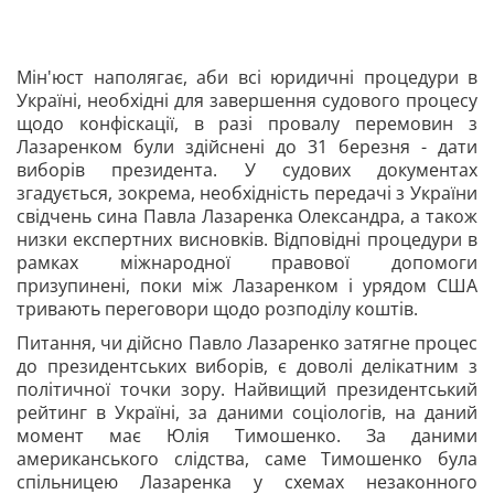
Мін'юст наполягає, аби всі юридичні процедури в
Україні, необхідні для завершення судового процесу
щодо конфіскації, в разі провалу перемовин з
Лазаренком були здійснені до 31 березня - дати
виборів президента. У судових документах
згадується, зокрема, необхідність передачі з України
свідчень сина Павла Лазаренка Олександра, а також
низки експертних висновків. Відповідні процедури в
рамках міжнародної правової допомоги
призупинені, поки між Лазаренком і урядом США
тривають переговори щодо розподілу коштів.
Питання, чи дійсно Павло Лазаренко затягне процес
до президентських виборів, є доволі делікатним з
політичної точки зору. Найвищий президентський
рейтинг в Україні, за даними соціологів, на даний
момент має Юлія Тимошенко. За даними
американського слідства, саме Тимошенко була
спільницею Лазаренка у схемах незаконного