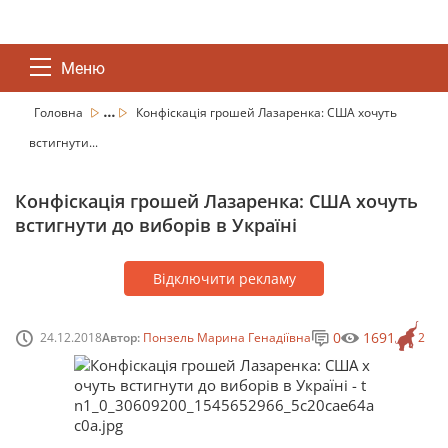
Меню
...
Головна
Конфіскація грошей Лазаренка: США хочуть
встигнути...
Конфіскація грошей Лазаренка: США хочуть
встигнути до виборів в Україні
Відключити рекламу
0
1691
24.12.2018
Автор:
Понзель Марина Генадіївна
2