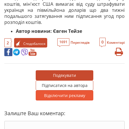
коштів, мін'юст США вимагає від суду штрафувати
українця на півмільйона доларів що два тижні
подальшого затягування ним підписання угод про
розподіл коштів.
Автор новини:
Євген Тейзе
0
1691
2
Переглядів
Коментарі
Сподобалося
Подякувати
Підписатися на автора
Відключити рекламу
Залиште Ваш коментар: