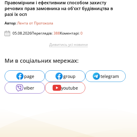
Правомірним і ефективним способом захисту
речових прав замовника на об’єкт будівництва в
разі їх осп
Автор:
Лента от Протокола
05.08.2026
Переглядів:
388
Коментарі:
0
Дивитись усі новини
Ми в соціальних мережах:
page
group
telegram
viber
youtube