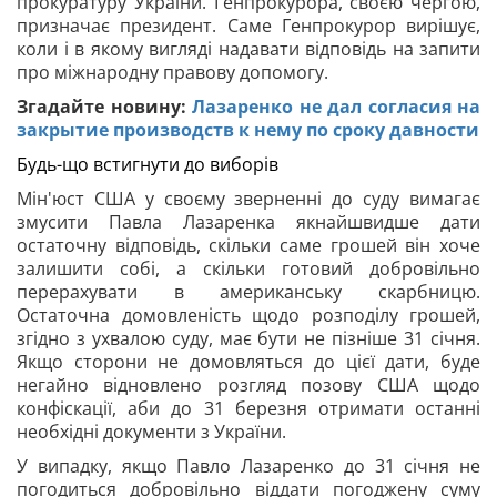
прокуратуру України. Генпрокурора, своєю чергою,
призначає президент. Саме Генпрокурор вирішує,
коли і в якому вигляді надавати відповідь на запити
про міжнародну правову допомогу.
Згадайте новину:
Лазаренко не дал согласия на
закрытие производств к нему по сроку давности
Будь-що встигнути до виборів
Мін'юст США у своєму зверненні до суду вимагає
змусити Павла Лазаренка якнайшвидше дати
остаточну відповідь, скільки саме грошей він хоче
залишити собі, а скільки готовий добровільно
перерахувати в американську скарбницю.
Остаточна домовленість щодо розподілу грошей,
згідно з ухвалою суду, має бути не пізніше 31 січня.
Якщо сторони не домовляться до цієї дати, буде
негайно відновлено розгляд позову США щодо
конфіскації, аби до 31 березня отримати останні
необхідні документи з України.
У випадку, якщо Павло Лазаренко до 31 січня не
погодиться добровільно віддати погоджену суму