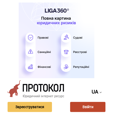
UA
Зареєструватися
Ввійти