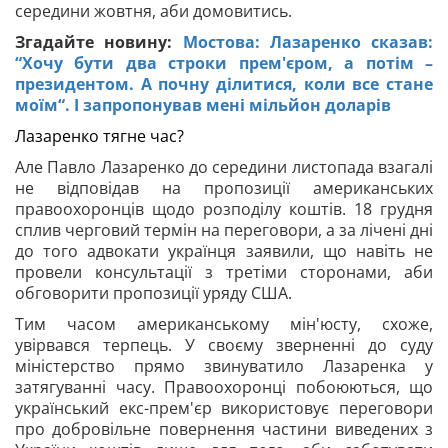
середини жовтня, аби домовитись.
Згадайте новину:
Мостова: Лазаренко сказав:
“Хочу бути два строки прем'єром, а потім –
президентом. А почну ділитися, коли все стане
моїм“. І запропонував мені мільйон доларів
Лазаренко тягне час?
Але Павло Лазаренко до середини листопада взагалі
не відповідав на пропозиції американських
правоохоронців щодо розподілу коштів. 18 грудня
сплив черговий термін на переговори, а за лічені дні
до того адвокати українця заявили, що навіть не
провели консультації з третіми сторонами, аби
обговорити пропозиції уряду США.
Тим часом американському мін'юсту, схоже,
увірвався терпець. У своєму зверненні до суду
міністерство прямо звинуватило Лазаренка у
затягуванні часу. Правоохоронці побоюються, що
український екс-прем'єр використовує переговори
про добровільне повернення частини виведених з