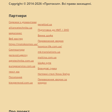
Copyright © 2014-2026 «Протокол». Всі права захищені.
Партнери
Сережки з діамантами
pereklad.ua
alliancetechnika.ua
Підготовка до НМТ / ЗНО
миралинкс
Винна шафа
Веб мастер
Перевезення хворих
https://motokosmos.ua/
hospice-life.com.ua/
Синтезатори
mk-translations.ua
perevod.agency
maltina.com.ua
agrotechnika.com.ua
Шафи купе
europeservice.com.ua
Брендові сумки
текст юа
Натяжні стелі Nova Stelya
Посилання
Перевезення хворих за
kievperevod.com.ua
кордон
Про проект