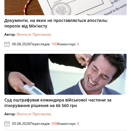
Документи, на яких не проставляється апостиль:
перелік від Мін’юсту
Автор:
Лента от Протокола
06.08.2026
Переглядів:
100
Коментарі:
0
Суд оштрафував командира військової частини за
ігнорування рішення на 66 560 грн
Автор:
Лента от Протокола
05.08.2026
Переглядів:
398
Коментарі:
0