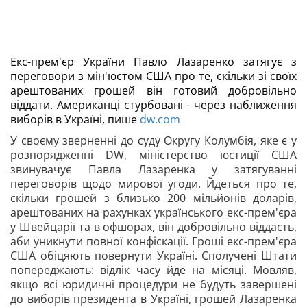
Екс-прем'єр України Павло Лазаренко затягує з
переговори з мін'юстом США про те, скільки зі своїх
арештованих грошей він готовий добровільно
віддати. Американці стурбовані - через наближення
виборів в Україні, пише
dw.com
У своєму зверненні до суду Округу Колумбія, яке є у
розпорядженні DW, міністерство юстиції США
звинувачує Павла Лазаренка у затягуванні
переговорів щодо мирової угоди. Йдеться про те,
скільки грошей з близько 200 мільйонів доларів,
арештованих на рахунках українського екс-прем'єра
у Швейцарії та в офшорах, він добровільно віддасть,
аби уникнути повної конфіскації. Гроші екс-прем'єра
США обіцяють повернути Україні. Сполучені Штати
попереджають: відлік часу йде на місяці. Мовляв,
якщо всі юридичні процедури не будуть завершені
до виборів президента в Україні, грошей Лазаренка