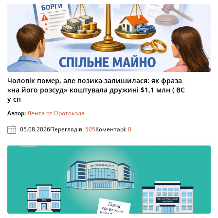
Чоловік помер, але позика залишилася: як фраза
«на його розсуд» коштувала дружині $1,1 млн ( ВС
у сп
Автор:
Лента от Протокола
05.08.2026
Переглядів:
505
Коментарі:
0