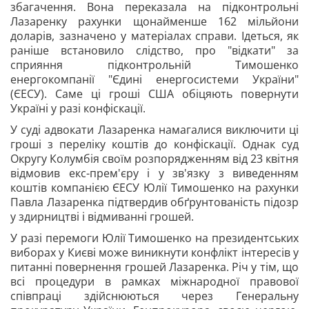
збагачення. Вона переказала на підконтрольні
Лазаренку рахунки щонайменше 162 мільйони
доларів, зазначено у матеріалах справи. Ідеться, як
раніше встановило слідство, про "відкати" за
сприяння підконтрольній Тимошенко
енергокомпанії "Єдині енергосистеми України"
(ЄЕСУ). Саме ці гроші США обіцяють повернути
Україні у разі конфіскації.
У суді адвокати Лазаренка намагалися виключити ці
гроші з переліку коштів до конфіскації. Однак суд
Округу Колумбія своїм розпорядженням від 23 квітня
відмовив екс-прем'єру і у зв'язку з виведенням
коштів компанією ЄЕСУ Юлії Тимошенко на рахунки
Павла Лазаренка підтвердив обґрунтованість підозр
у здирництві і відмиванні грошей.
У разі перемоги Юлії Тимошенко на президентських
виборах у Києві може виникнути конфлікт інтересів у
питанні повернення грошей Лазаренка. Річ у тім, що
всі процедури в рамках міжнародної правової
співпраці здійснюються через Генеральну