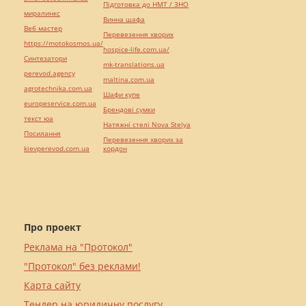
Підготовка до НМТ / ЗНО
миралинкс
Винна шафа
Веб мастер
Перевезення хворих
https://motokosmos.ua/
hospice-life.com.ua/
Синтезатори
mk-translations.ua
perevod.agency
maltina.com.ua
agrotechnika.com.ua
Шафи купе
europeservice.com.ua
Брендові сумки
текст юа
Натяжні стелі Nova Stelya
Посилання
Перевезення хворих за
kievperevod.com.ua
кордон
Про проект
Реклама на "Протокол"
"Протокол" без реклами!
Карта сайту
Тендер на юридичну послугу