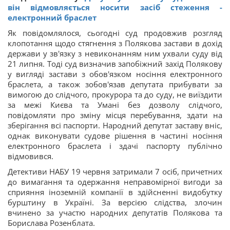
він відмовляється носити засіб стеження -
електронний браслет
Як повідомлялося, сьогодні суд продовжив розгляд
клопотання щодо стягнення з Полякова застави в дохід
держави у зв'язку з невиконанням ним ухвали суду від
21 липня. Тоді суд визначив запобіжний захід Полякову
у вигляді застави з обов'язком носіння електронного
браслета, а також зобов'язав депутата прибувати за
вимогою до слідчого, прокурора та до суду, не виїздити
за межі Києва та Умані без дозволу слідчого,
повідомляти про зміну місця перебування, здати на
зберігання всі паспорти. Народний депутат заставу вніс,
однак виконувати судове рішення в частині носіння
електронного браслета і здачі паспорту публічно
відмовився.
Детективи НАБУ 19 червня затримали 7 осіб, причетних
до вимагання та одержання неправомірної вигоди за
сприяння іноземній компанії в здійсненні видобутку
бурштину в Україні. За версією слідства, злочин
вчинено за участю народних депутатів Полякова та
Борислава Розенблата.