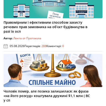
Правомірним і ефективним способом захисту
речових прав замовника на об’єкт будівництва в
разі їх осп
Автор:
Лента от Протокола
05.08.2026
Переглядів:
288
Коментарі:
0
Чоловік помер, але позика залишилася: як фраза
«на його розсуд» коштувала дружині $1,1 млн ( ВС
у сп