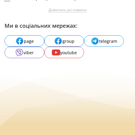
Дивитись усі новини
Ми в соціальних мережах:
page
group
telegram
viber
youtube