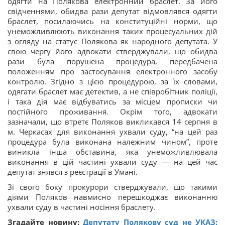
одягти на Полякова електронний браслет. За його
свідченнями, обидва рази депутат відмовлявся одягти
браслет, посилаючись на конституційні норми, що
унеможливлюють виконання таких процесуальних дій
з огляду на статус Полякова як народного депутата. У
свою чергу його адвокати стверджували, що обидва
рази була порушена процедура, передбачена
положенням про застосування електронного засобу
контролю. Згідно з цією процедурою, за їх словами,
одягати браслет має детектив, а не співробітник поліції,
і така дія має відбуватись за місцем прописки чи
постійного проживання. Окрім того, адвокати
зазначали, що втретє Поляков викликався 14 серпня в
м. Черкасах для виконання ухвали суду, “на цей раз
процедура була виконана належним чином”, проте
виникла інша обставина, яка унеможливлювала
виконання в цій частині ухвали суду — на цей час
депутат знявся з реєстрації в Умані.
Зі свого боку прокурори стверджували, що такими
діями Поляков навмисно перешкоджає виконанню
ухвали суду в частині носіння браслету.
Згадайте новину:
Депутату Полякову суд не УКАЗ: