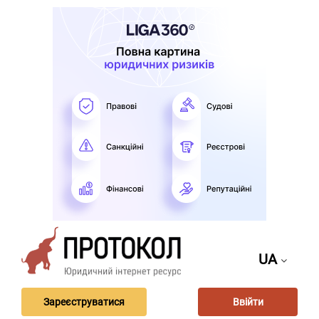
UA
Зареєструватися
Ввійти