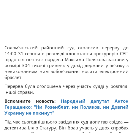
Солом’янський районний суд оголосив перерву до
14:00 31 серпня в розгляді клопотання прокурорів САП
щодо стягнення з нардепа Максима Полякова застави у
розмірі 304 тисячі гривень у дохід держави у зв’язку з
невиконанням ним зобов’язання носити електронний
браслет.
Перерва була оголошена через участь судді у розгляді
іншої справи.
Вспомните новость:
Народный депутат Антон
Геращенко: "Ни Розенблат, ни Поляков, ни Довгий
Украину не покинут"
Під час сьогоднішнього засідання суд допитав свідка —
детектива Іллю Статуру. Він брав участь у двох спробах