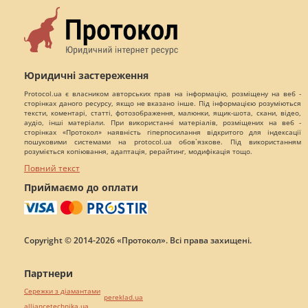
Юридичні застереження
Protocol.ua є власником авторських прав на інформацію, розміщену на веб -
сторінках даного ресурсу, якщо не вказано інше. Під інформацією розуміються
тексти, коментарі, статті, фотозображення, малюнки, ящик-шота, скани, відео,
аудіо, інші матеріали. При використанні матеріалів, розміщених на веб -
сторінках «Протокол» наявність гіперпосилання відкритого для індексації
пошуковими системами на protocol.ua обов`язкове. Під використанням
розуміється копіювання, адаптація, рерайтинг, модифікація тощо.
Повний текст
Приймаємо до оплати
Copyright © 2014-2026 «Протокол». Всі права захищені.
Партнери
Сережки з діамантами
pereklad.ua
alliancetechnika.ua