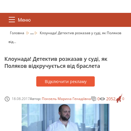
Меню
...
Головна
Клоунада! Детектив розказав у суді, як Поляков
від...
Клоунада! Детектив розказав у суді, як
Поляков відкручується від браслета
Відключити рекламу
0
2052
18.08.2017
Автор:
Понзель Марина Генадіївна
0