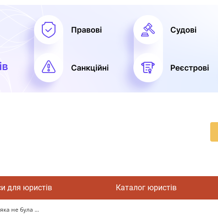
си для юристів
Каталог юристів
ка не була ...