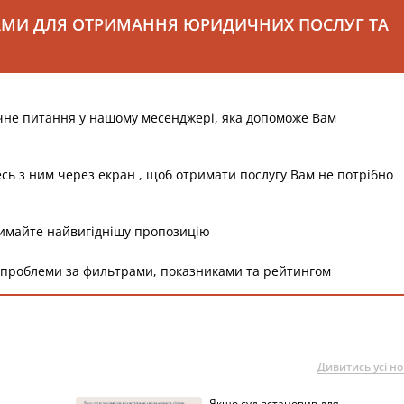
АМИ ДЛЯ ОТРИМАННЯ ЮРИДИЧНИХ ПОСЛУГ ТА
чне питання у нашому месенджері, яка допоможе Вам
есь з ним через екран , щоб отримати послугу Вам не потрібно
римайте найвигіднішу пропозицію
 проблеми за фильтрами, показниками та рейтингом
Дивитись усі н
Якщо суд встановив для