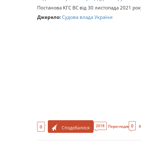
Постанова КГС ВС від 30 листопада 2021 рок
Джерело:
Судова влада України
0
2018
0
Переглядів
К
Сподобалося