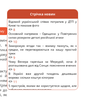
Стрічка новин
Відомий український співак потрапив у ДТП у
Києві та показав фото
8
аму
Основний напрямок – Одещина: у Повітряних
силах розкрили деталі російської атаки
змін
10
у, в
Заморожую ягоди так – взимку пахнуть, як з
тика
грядки, не перетворюються на кашу: простий
трюк
дажу
9
ений
Чому Венера гарячіша за Меркурій, хоча й
розташована далі від Сонця: пояснення вчених
9
акту
В Україні вже другий тиждень дешевшає
ні й
морква: скільки коштує кілограм
нням
11
Крім
5 пристроїв, якими ви користуєтеся щодня, але
и до
забуваєте перезавантажувати
10
, як
На виноградниках у США встановили понад 500
будиночків для сов: результат здивував
11