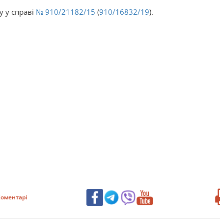
у у справі
№ 910/21182/15
(
910/16832/19
).
оментарі