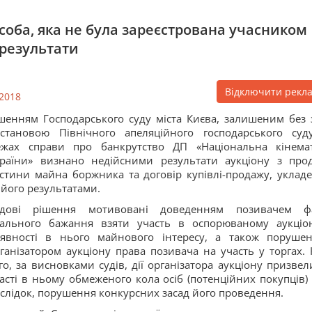
особа, яка не була зареєстрована учасником
 результати
Відключити рекл
2018
шенням Господарського суду міста Києва, залишеним без 
становою Північного апеляційного господарського суд
ежах справи про банкрутство ДП «Національна кінема
раїни» визнано недійсними результати аукціону з про
стини майна боржника та договір купівлі-продажу, уклад
 його результатами.
удові рішення мотивовані доведенням позивачем ф
ального бажання взяти участь в оспорюваному аукціо
явності в нього майнового інтересу, а також поруше
ганізатором аукціону права позивача на участь у торгах. 
го, за висновками судів, дії організатора аукціону призвел
асті в ньому обмеженого кола осіб (потенційних покупців) і
слідок, порушення конкурсних засад його проведення.