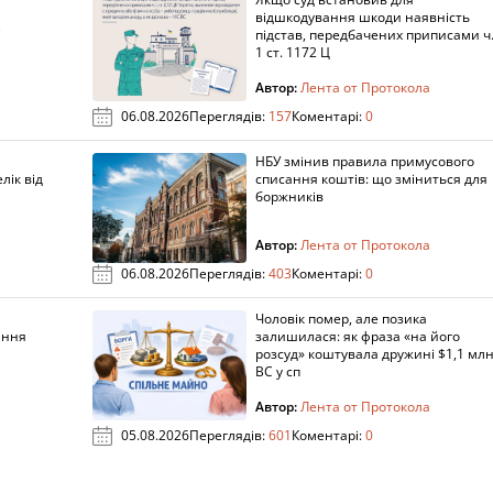
а
відшкодування шкоди наявність
підстав, передбачених приписами ч
1 ст. 1172 Ц
Автор:
Лента от Протокола
06.08.2026
Переглядів:
157
Коментарі:
0
НБУ змінив правила примусового
лік від
списання коштів: що зміниться для
боржників
Автор:
Лента от Протокола
06.08.2026
Переглядів:
403
Коментарі:
0
Чоловік помер, але позика
ання
залишилася: як фраза «на його
розсуд» коштувала дружині $1,1 млн
ВС у сп
Автор:
Лента от Протокола
05.08.2026
Переглядів:
601
Коментарі:
0