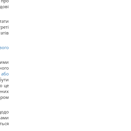
 про
Археологи виявили у глибокій печері споруду,
дові
зведену 176 500 років тому: що їх здивувало
10
Один із найближчих соратників Асада
тати
переховується в Москві, - The Telegraph
реті
12
атів
Росія може застосувати ядерну зброю проти
України: у МЗС Туреччини назвали реальну
умову
вого
11
Європейські річки обміліли: DW розповів, чи
йдеться про нестачу питної води
ними
11
ного
Росія вдарила по центру Павлограда: є поранені
 або
13
бути
Відомий американський актор звернувся до
Путіна на тлі ударів по Україні
о це
12
ених
Коли Україна почне виробництво ракет Patriot:
ором
Зеленський сказав, від чого залежать сроки
10
Названо найсильнішу розвідку Європи, і це не
 щодо
ГУР
мами
15
ться
Туреччина закрила Чорне море для суден, що
прямували до Росії та України, - Bloomberg