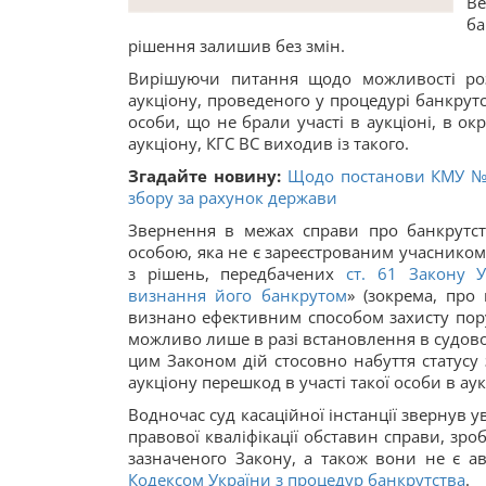
Ве
ба
рішення залишив без змін.
Вирішуючи питання щодо можливості роз
аукціону, проведеного у процедурі банкрутст
особи, що не брали участі в аукціоні, в о
аукціону, КГС ВС виходив із такого.
Згадайте новину:
Щодо постанови КМУ № 
збору за рахунок держави
Звернення в межах справи про банкрутст
особою, яка не є зареєстрованим учасником 
з рішень, передбачених
ст. 61 Закону У
визнання його банкрутом
» (зокрема, про
визнано ефективним способом захисту пору
можливо лише в разі встановлення в судов
цим Законом дій стосовно набуття статусу
аукціону перешкод в участі такої особи в аук
Водночас суд касаційної інстанції звернув ув
правової кваліфікації обставин справи, зр
зазначеного Закону, а також вони не є 
Кодексом України з процедур банкрутства
.