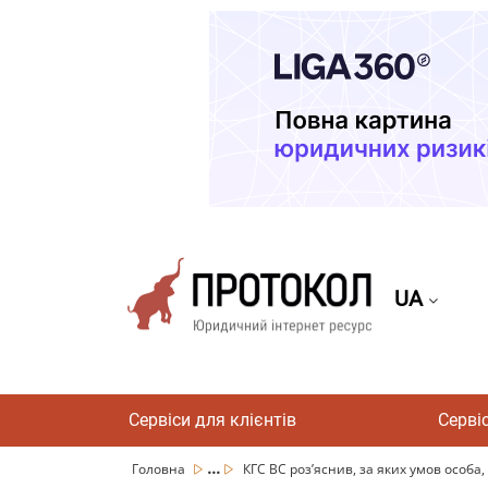
UA
Сервіси для клієнтів
Серві
...
Головна
КГС ВС роз’яснив, за яких умов особа, я