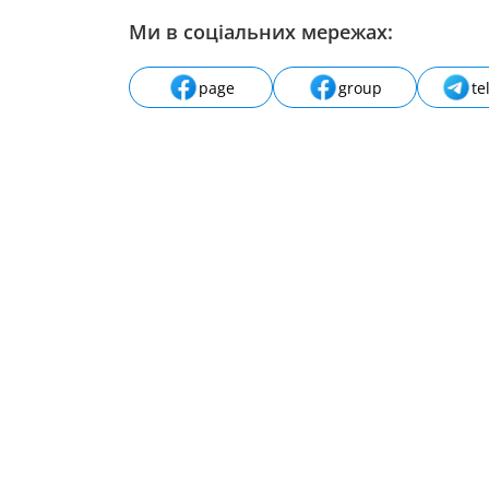
Ми в соціальних мережах:
page
group
te