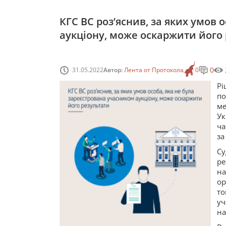
КГС ВС роз’яснив, за яких умов 
аукціону, може оскаржити його
0
31.05.2022
Автор:
Лента от Протокола
0
Рі
по
м
Ук
ча
за
С
ре
на
ор
то
уч
на