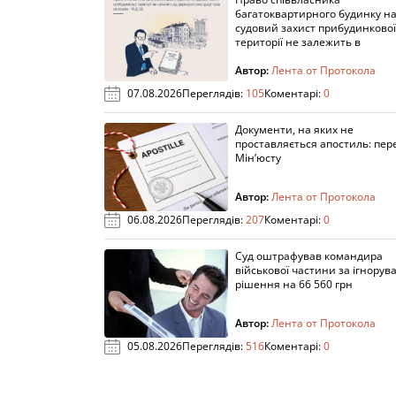
багатоквартирного будинку н
судовий захист прибудинкової
території не залежить в
Автор:
Лента от Протокола
07.08.2026
Переглядів:
105
Коментарі:
0
Документи, на яких не
проставляється апостиль: пере
Мін’юсту
Автор:
Лента от Протокола
06.08.2026
Переглядів:
207
Коментарі:
0
Суд оштрафував командира
військової частини за ігнорув
рішення на 66 560 грн
Автор:
Лента от Протокола
05.08.2026
Переглядів:
516
Коментарі:
0