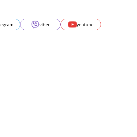
legram
viber
youtube