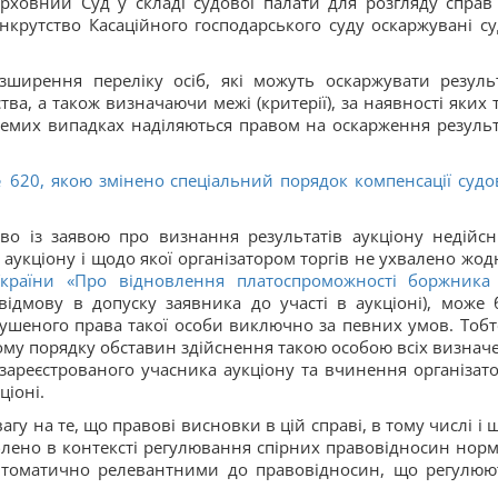
рховний Суд у складі судової палати для розгляду справ
нкрутство Касаційного господарського суду оскаржувані су
ширення переліку осіб, які можуть оскаржувати резуль
ва, а також визначаючи межі (критерії), за наявності яких т
кремих випадках наділяються правом на оскарження результ
620, якою змінено спеціальний порядок компенсації судо
во із заявою про визнання результатів аукціону недійс
аукціону і щодо якої організатором торгів не ухвалено жод
країни «
Про відновлення платоспроможності боржника
 відмову в допуску заявника до участі в аукціоні), може 
шеного права такої особи виключно за певних умов. Тобт
ому порядку обставин здійснення такою особою всіх визнач
 зареєстрованого учасника аукціону та вчинення організат
ціоні.
агу на те, що правові висновки в цій справі, в тому числі і
облено в контексті регулювання спірних правовідносин нор
автоматично релевантними до правовідносин, що регулюю