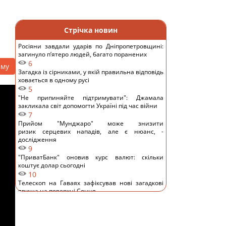
Стрічка новин
Росіяни завдали ударів по Дніпропетровщині:
загинуло пʼятеро людей, багато поранених
6
аму
Загадка із сірниками, у якій правильна відповідь
ховається в одному русі
5
"Не припиняйте підтримувати": Джамала
закликала світ допомогти Україні під час війни
7
Прийом "Мунджаро" може знизити
ризик серцевих нападів, але є нюанс, -
дослідження
9
"ПриватБанк" оновив курс валют: скільки
коштує долар сьогодні
10
Телескоп на Гаваях зафіксував нові загадкові
явища на поверхні Сонця
12
Трамп "наїхав" на Гегсета через гострий
дефіцит ракет для ППО, - WP
12