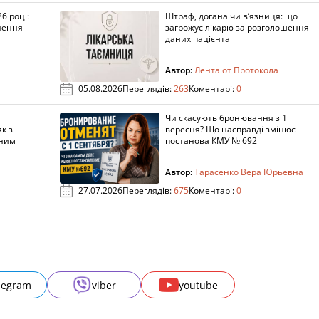
6 році:
Штраф, догана чи в’язниця: що
нення
загрожує лікарю за розголошення
даних пацієнта
Автор:
Лента от Протокола
05.08.2026
Переглядів:
263
Коментарі:
0
Чи скасують бронювання з 1
к зі
вересня? Що насправді змінює
аним
постанова КМУ № 692
Автор:
Тарасенко Вера Юрьевна
27.07.2026
Переглядів:
675
Коментарі:
0
legram
viber
youtube