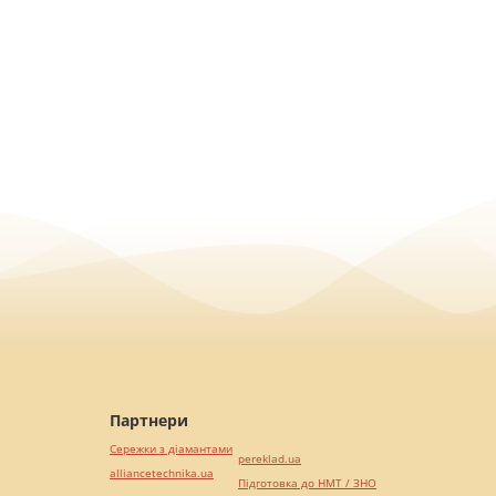
Партнери
Сережки з діамантами
pereklad.ua
alliancetechnika.ua
Підготовка до НМТ / ЗНО