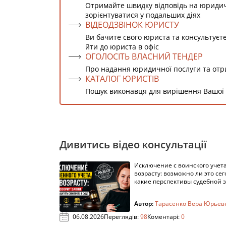
Отримайте швидку відповідь на юриди
зорієнтуватися у подальших діях
ВІДЕОДЗВІНОК ЮРИСТУ
Ви бачите свого юриста та консультуєт
йти до юриста в офіс
ОГОЛОСІТЬ ВЛАСНИЙ ТЕНДЕР
Про надання юридичної послуги та от
КАТАЛОГ ЮРИСТІВ
Пошук виконавця для вирішення Вашої
Дивитись відео консультації
Исключение с воинского учета
возрасту: возможно ли это сег
какие перспективы судебной 
Автор:
Тарасенко Вера Юрьев
06.08.2026
Переглядів:
98
Коментарі:
0