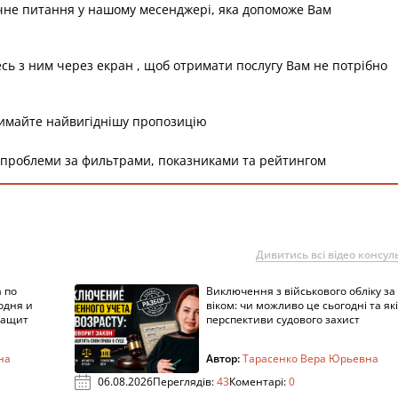
чне питання у нашому месенджері, яка допоможе Вам
есь з ним через екран , щоб отримати послугу Вам не потрібно
римайте найвигіднішу пропозицію
 проблеми за фильтрами, показниками та рейтингом
Дивитись всі відео консуль
 по
Виключення з військового обліку за
одня и
віком: чи можливо це сьогодні та які
защит
перспективи судового захист
на
Автор:
Тарасенко Вера Юрьевна
06.08.2026
Переглядів:
43
Коментарі:
0