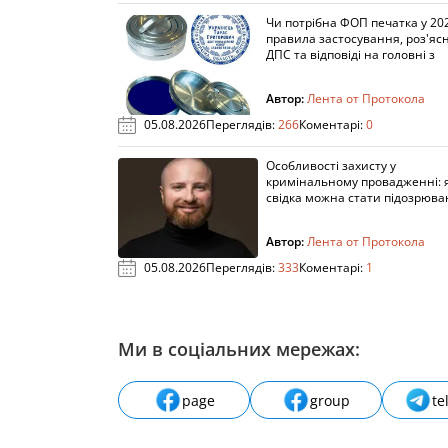
Чи потрібна ФОП печатка у 202
правила застосування, роз'яс
ДПС та відповіді на головні з
Автор:
Лента от Протокола
05.08.2026
Переглядів:
266
Коментарі:
0
Особливості захисту у
кримінальному провадженні: я
свідка можна стати підозрюв
Автор:
Лента от Протокола
05.08.2026
Переглядів:
333
Коментарі:
1
Ми в соціальних мережах:
page
group
te