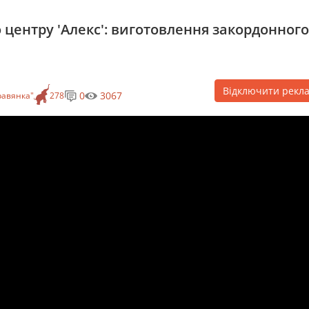
ентру 'Алекс': виготовлення закордонного
Відключити рекл
0
3067
равянка"
278