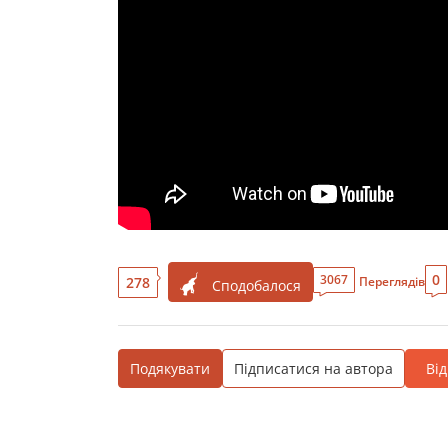
0
3067
278
Переглядів
Сподобалося
Подякувати
Підписатися на автора
Ві