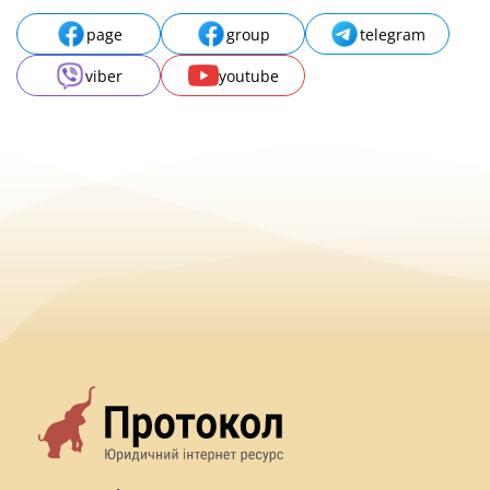
page
group
telegram
viber
youtube