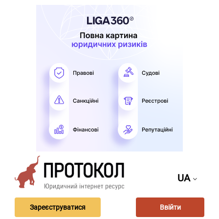
UA
Зареєструватися
Ввійти