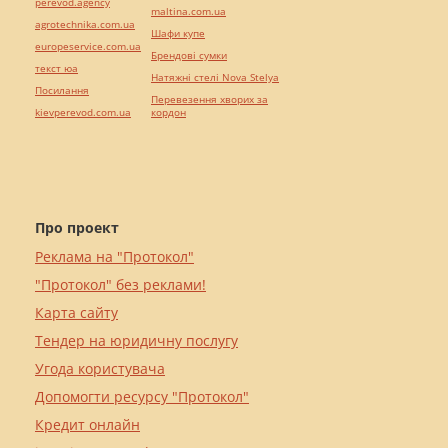
perevod.agency
maltina.com.ua
agrotechnika.com.ua
Шафи купе
europeservice.com.ua
Брендові сумки
текст юа
Натяжні стелі Nova Stelya
Посилання
Перевезення хворих за
kievperevod.com.ua
кордон
Про проект
Реклама на "Протокол"
"Протокол" без реклами!
Карта сайту
Тендер на юридичну послугу
Угода користувача
Допомогти ресурсу "Протокол"
Кредит онлайн