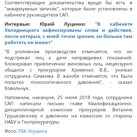
Соответствующие доказательства вроде бы есть в
"аквариумных записях", которые были установлены в
кабинете руководителя САП.
Интервью: Юрий Луценко:
"В кабинете
Холодницкого зафиксированы слова и действия,
после которых, с моей точки зрения, он больше там
работать не может"
"В уголовном производстве отмечается, что он
подстрекал лиц к даче неправдивих показаний,
блокировал привлечении виновных лиц, нецензурно
общался с прокурором Кривенко В.В., унижал
сотрудника Симкива. В жалобе отмечается, что была
попытка психологического давления", - сказал
Ковальчук.
Напомним, накануне, 25 июля 2018 года, сотрудники
САП написали письмо главе Квалификационно-
дисциплинарной комиссии прокуроров Виталию
Грушковскому о давлении на комиссию со стороны
НАБУ и Генпрокуратуры.
Фото:
РБК-Украина