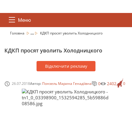
Меню
...
Головна
КДКП просят уволить Холодницкого
КДКП просят уволить Холодницкого
Відключити рекламу
0
2402
26.07.2018
Автор:
Понзель Марина Генадіївна
0