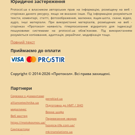
Юридичні застереження
Protocol.ua є власником авторських прав на інформацію, розміщену на веб -
сторінках даного ресурсу, якщо не вказано інше. Під інформацією розуміються
тексти, коментарі, статті, фотозображення, малюнки, ящик-шота, скани, відео,
аудіо, інші матеріали. При використанні матеріалів, розміщених на веб -
сторінках «Протокол» наявність гіперпосилання відкритого для індексації
пошуковими системами на protocol.ua обов`язкове. Під використанням
розуміється копіювання, адаптація, рерайтинг, модифікація тощо.
Повний текст
Приймаємо до оплати
Copyright © 2014-2026 «Протокол». Всі права захищені.
Партнери
Сережки з діамантами
pereklad.ua
alliancetechnika.ua
Підготовка до НМТ / ЗНО
миралинкс
Винна шафа
Веб мастер
Перевезення хворих
https://motokosmos.ua/
hospice-life.com.ua/
Синтезатори
mk-translations.ua