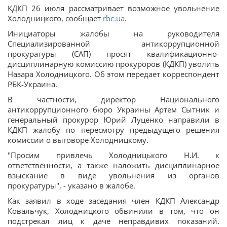
КДКП 26 июля рассматривает возможное увольнение
Холодницкого, сообщает
rbc.ua
.
Инициаторы жалобы на руководителя
Специализированной антикоррупционной
прокуратуры (САП) просят квалификационно-
дисциплинарную комиссию прокуроров (КДКП) уволить
Назара Холодницкого. Об этом передает корреспондент
РБК-Украина.
В частности, директор Национального
антикоррупционного бюро Украины Артем Сытник и
генеральный прокурор Юрий Луценко направили в
КДКП жалобу по пересмотру предыдущего решения
комиссии о выговоре Холодницкому.
"Просим привлечь Холодницького Н.И. к
ответственности, а также наложить дисциплинарное
взыскание в виде увольнения из органов
прокуратуры", - указано в жалобе.
Как заявил в ходе заседания член КДКП Александр
Ковальчук, Холодницкого обвинили в том, что он
подстрекал лиц к даче неправдивих показаний.