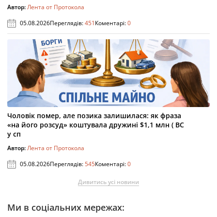
Автор:
Лента от Протокола
05.08.2026
Переглядів:
451
Коментарі:
0
Чоловік помер, але позика залишилася: як фраза
«на його розсуд» коштувала дружині $1,1 млн ( ВС
у сп
Автор:
Лента от Протокола
05.08.2026
Переглядів:
545
Коментарі:
0
Дивитись усі новини
Ми в соціальних мережах: