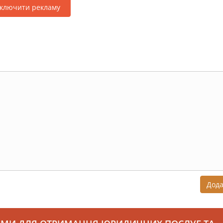
дключити рекламу
Дод