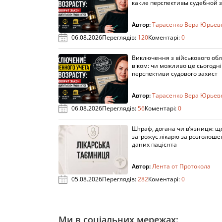
какие перспективы судебной 
Автор:
Тарасенко Вера Юрьев
06.08.2026
Переглядів:
120
Коментарі:
0
Виключення з військового облі
віком: чи можливо це сьогодні 
перспективи судового захист
Автор:
Тарасенко Вера Юрьев
06.08.2026
Переглядів:
56
Коментарі:
0
Штраф, догана чи в’язниця: щ
загрожує лікарю за розголош
даних пацієнта
Автор:
Лента от Протокола
05.08.2026
Переглядів:
282
Коментарі:
0
Ми в соціальних мережах: