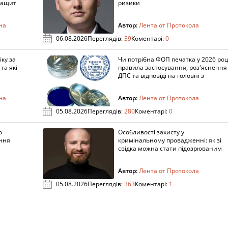
защит
ризики
на
Автор:
Лента от Протокола
06.08.2026
Переглядів:
39
Коментарі:
0
ку за
Чи потрібна ФОП печатка у 2026 роц
та які
правила застосування, роз'яснення
ДПС та відповіді на головні з
на
Автор:
Лента от Протокола
05.08.2026
Переглядів:
280
Коментарі:
0
о
Особливості захисту у
ення
кримінальному провадженні: як зі
свідка можна стати підозрюваним
Автор:
Лента от Протокола
05.08.2026
Переглядів:
363
Коментарі:
1