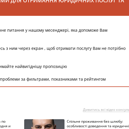
АМИ ДЛЯ ОТРИМАННЯ ЮРИДИЧНИХ ПОСЛУГ ТА
чне питання у нашому месенджері, яка допоможе Вам
есь з ним через екран , щоб отримати послугу Вам не потрібно
римайте найвигіднішу пропозицію
 проблеми за фильтрами, показниками та рейтингом
Дивитись всі відео консуль
 по
Спільне проживання без шлюбу:
одня и
особливості доведення та юридичні