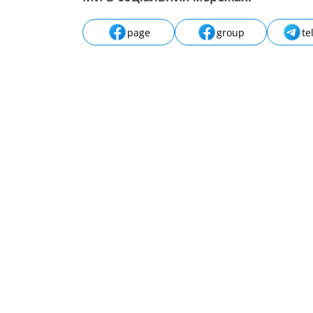
page
group
te