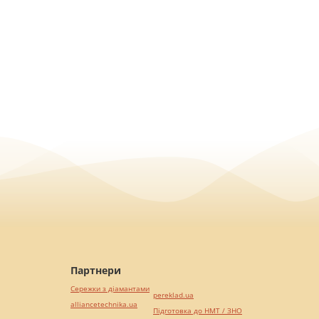
Партнери
Сережки з діамантами
pereklad.ua
alliancetechnika.ua
Підготовка до НМТ / ЗНО