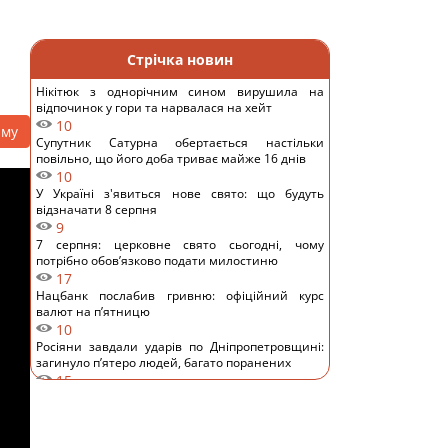
Стрічка новин
Нікітюк з однорічним сином вирушила на
відпочинок у гори та нарвалася на хейт
10
аму
Супутник Сатурна обертається настільки
повільно, що його доба триває майже 16 днів
10
У Україні з'явиться нове свято: що будуть
відзначати 8 серпня
9
7 серпня: церковне свято сьогодні, чому
потрібно обов’язково подати милостиню
17
Нацбанк послабив гривню: офіційний курс
валют на п’ятницю
10
Росіяни завдали ударів по Дніпропетровщині:
загинуло пʼятеро людей, багато поранених
15
Загадка із сірниками, у якій правильна відповідь
ховається в одному русі
11