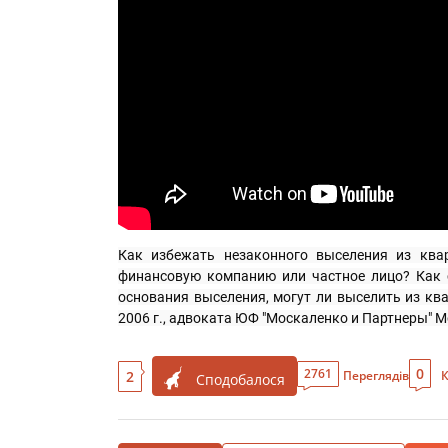
Как избежать незаконного выселения из квар
финансовую компанию или частное лицо? Как с
основания выселения, могут ли выселить из ква
2006 г., адвоката ЮФ "Москаленко и Партнеры" М
0
2761
2
Переглядів
К
Сподобалося