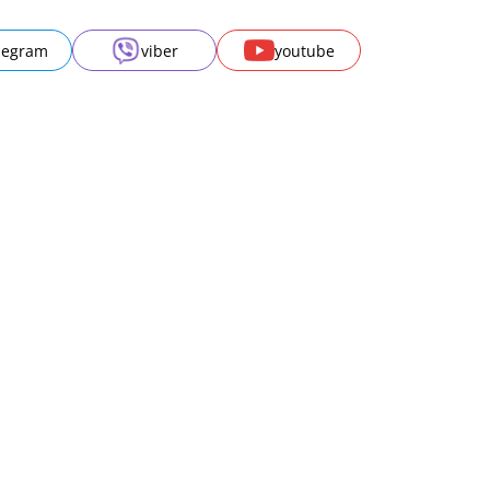
legram
viber
youtube