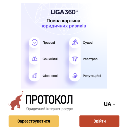
UA
Зареєструватися
Ввійти