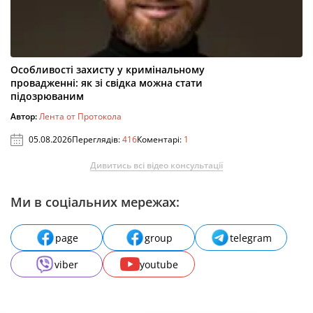
Особливості захисту у кримінальному
провадженні: як зі свідка можна стати
підозрюваним
Автор:
Лента от Протокола
05.08.2026
Переглядів:
416
Коментарі:
1
Дивитись всі відео консультації
Ми в соціальних мережах:
page
group
telegram
viber
youtube