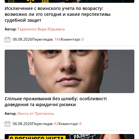
Исключение с воинского учета по возрасту:
возможно ли это сегодня и какие перспективы
судебной защит
Автор:
Тарасенко Вера Юрьевна
06.08.2026
Переглядів:
166
Коментарі:
0
Спільне проживання без шлюбу: особливості
доведення та юридичні ризики
Автор:
Лента от Протокола
06.08.2026
Переглядів:
62
Коментарі:
0