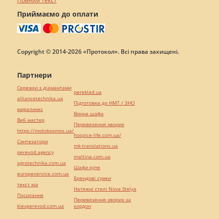
Повний текст
Приймаємо до оплати
Copyright © 2014-2026 «Протокол». Всі права захищені.
Партнери
Сережки з діамантами
pereklad.ua
alliancetechnika.ua
Підготовка до НМТ / ЗНО
миралинкс
Винна шафа
Веб мастер
Перевезення хворих
https://motokosmos.ua/
hospice-life.com.ua/
Синтезатори
mk-translations.ua
perevod.agency
maltina.com.ua
agrotechnika.com.ua
Шафи купе
europeservice.com.ua
Брендові сумки
текст юа
Натяжні стелі Nova Stelya
Посилання
Перевезення хворих за
kievperevod.com.ua
кордон