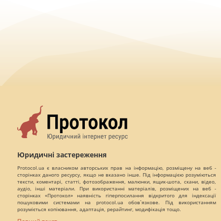
Юридичні застереження
Protocol.ua є власником авторських прав на інформацію, розміщену на веб -
сторінках даного ресурсу, якщо не вказано інше. Під інформацією розуміються
тексти, коментарі, статті, фотозображення, малюнки, ящик-шота, скани, відео,
аудіо, інші матеріали. При використанні матеріалів, розміщених на веб -
сторінках «Протокол» наявність гіперпосилання відкритого для індексації
пошуковими системами на protocol.ua обов`язкове. Під використанням
розуміється копіювання, адаптація, рерайтинг, модифікація тощо.