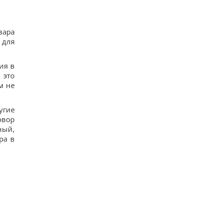
вара
 для
ия в
 это
м не
угие
овор
ный,
ра в