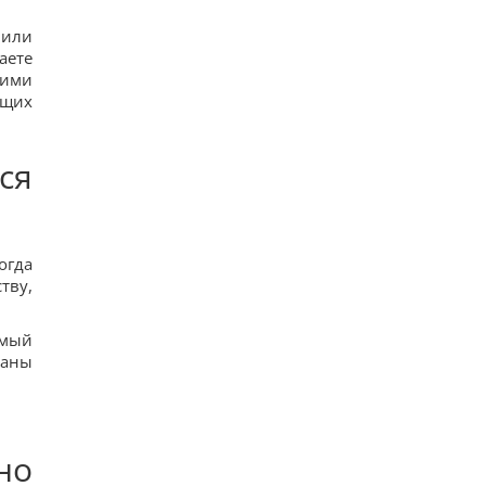
 или
аете
шими
ющих
ся
огда
тву,
амый
заны
но