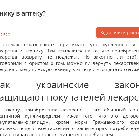
нику в аптеку?
Відключити рекл
52620
 аптеках отказываются принимать уже купленные у
карства и технику. Там ссылаются на то, что приобрете
екарства возврату не подлежат. Но законно ли это
говорили с юристом о том, можно ли вернуть лекарстве
едства и медицинскую технику в аптеку и что для этого нуж
Как украинские зако
ащищают покупателей лекарс
о закону, приобретение лекарств — это обычный дог
озничной купли-продажи. Из-за того, что это догов
окупателем-физлицом, кроме норм Гражданского коде
йствуют еще и все гарантии о защите прав потребителе
кой покупатель лекарств считается потребителем.