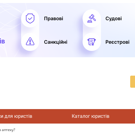
си для юристів
Каталог юристів
 аптеку?