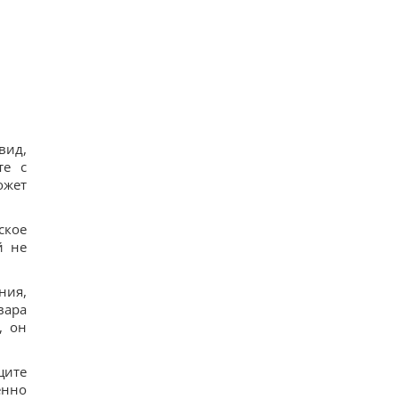
вид,
те с
ожет
ское
й не
ния,
вара
, он
щите
енно