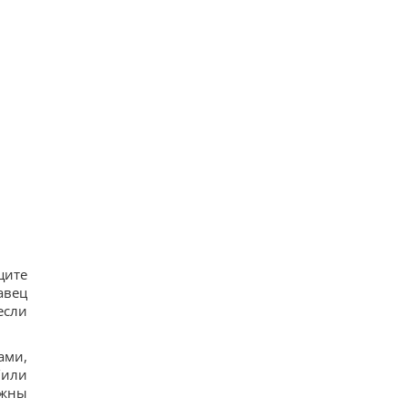
щите
авец
если
ами,
/или
лжны