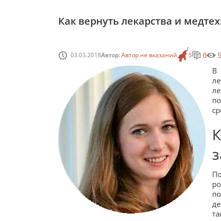
Как вернуть лекарства и медтех
0
03.03.2018
Автор:
Автор не вказаний
5
В
ле
л
по
ср
з
П
р
п
де
та