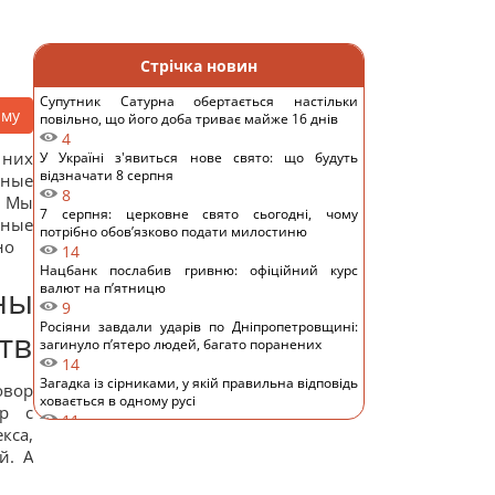
Стрічка новин
Супутник Сатурна обертається настільки
аму
повільно, що його доба триває майже 16 днів
4
 них
У Україні з'явиться нове свято: що будуть
відзначати 8 серпня
нные
8
? Мы
7 серпня: церковне свято сьогодні, чому
нные
потрібно обов’язково подати милостиню
но
14
Нацбанк послабив гривню: офіційний курс
ны
валют на п’ятницю
9
Росіяни завдали ударів по Дніпропетровщині:
тв
загинуло пʼятеро людей, багато поранених
14
Загадка із сірниками, у якій правильна відповідь
овор
ховається в одному русі
ор с
11
кса,
"Не припиняйте підтримувати": Джамала
й. А
закликала світ допомогти Україні під час війни
10