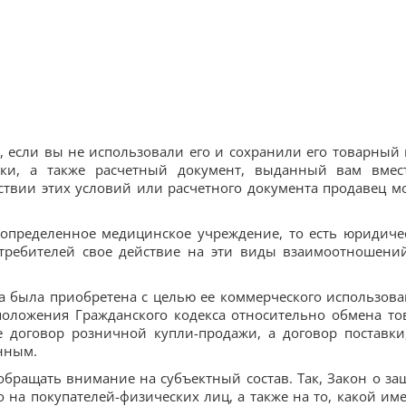
 если вы не использовали его и сохранили его товарный 
ыки, а также расчетный документ, выданный вам вмес
ствии этих условий или расчетного документа продавец м
определенное медицинское учреждение, то есть юридиче
отребителей свое действие на эти виды взаимоотношени
ка была приобретена с целью ее коммерческого использова
 положения Гражданского кодекса относительно обмена то
е договор розничной купли-продажи, а договор поставки
нным.
бращать внимание на субъектный состав. Так, Закон о за
о на покупателей-физических лиц, а также на то, какой им