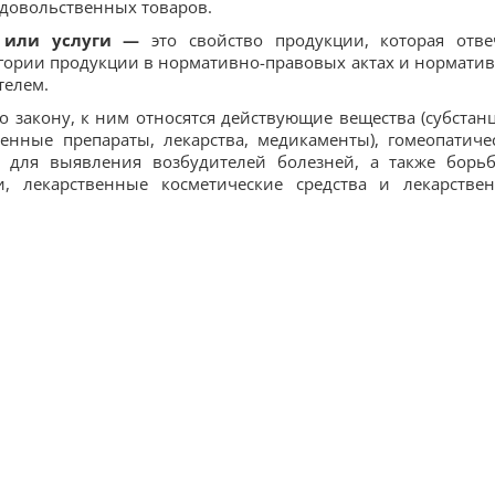
одовольственных товаров.
ы или услуги —
это свойство продукции, которая отве
егории продукции в нормативно-правовых актах и нормати
телем.
по закону, к ним относятся действующие вещества (субстанц
венные препараты, лекарства, медикаменты), гомеопатиче
ся для выявления возбудителей болезней, а также борь
, лекарственные косметические средства и лекарстве