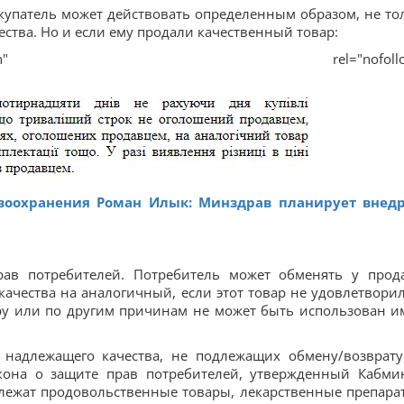
купатель может действовать определенным образом, не то
ства. Но и если ему продали качественный товар:
ilnyy-kodeks#main" rel="nofollo
воохранения Роман Илык: Минздрав планирует внед
ав потребителей. Потребитель может обменять у прод
чества на аналогичный, если этот товар не удовлетворил
еру или по другим причинам не может быть использован и
 надлежащего качества, не подлежащих обмену/возврату
акона о защите прав потребителей, утвержденный Кабми
лежат продовольственные товары, лекарственные препара