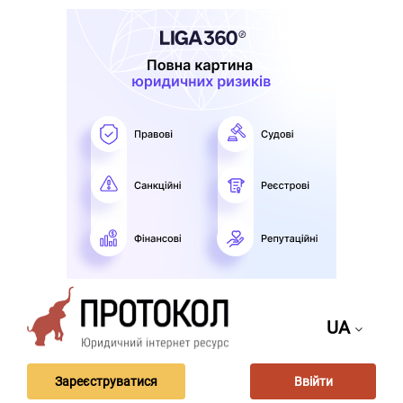
UA
Зареєструватися
Ввійти