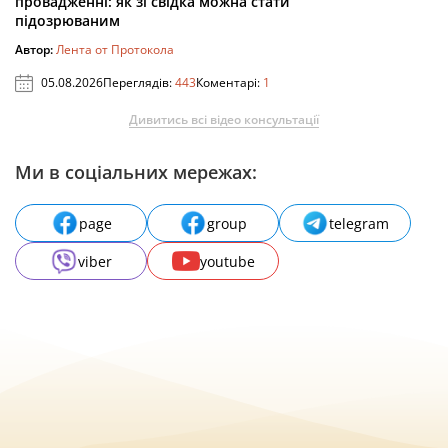
провадженні: як зі свідка можна стати
підозрюваним
Автор:
Лента от Протокола
05.08.2026
Переглядів:
443
Коментарі:
1
Дивитись всі відео консультації
Ми в соціальних мережах:
page
group
telegram
viber
youtube