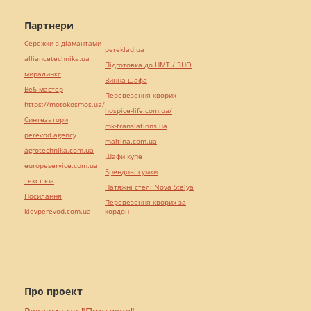
Партнери
Сережки з діамантами
pereklad.ua
alliancetechnika.ua
Підготовка до НМТ / ЗНО
миралинкс
Винна шафа
Веб мастер
Перевезення хворих
https://motokosmos.ua/
hospice-life.com.ua/
Синтезатори
mk-translations.ua
perevod.agency
maltina.com.ua
agrotechnika.com.ua
Шафи купе
europeservice.com.ua
Брендові сумки
текст юа
Натяжні стелі Nova Stelya
Посилання
Перевезення хворих за
kievperevod.com.ua
кордон
Про проект