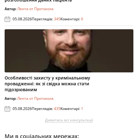
Автор:
Лента от Протокола
05.08.2026
Переглядів:
345
Коментарі:
0
Особливості захисту у кримінальному
провадженні: як зі свідка можна стати
підозрюваним
Автор:
Лента от Протокола
05.08.2026
Переглядів:
435
Коментарі:
1
Дивитись всі консультації
Ми в соціальних мережах: