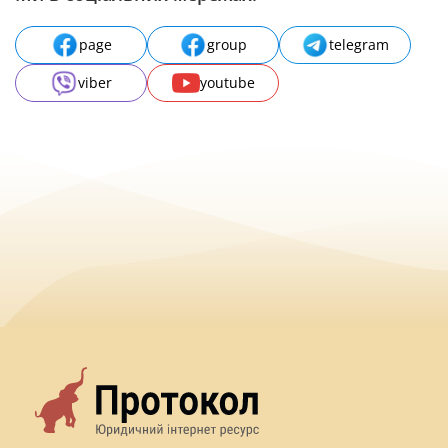
page
group
telegram
viber
youtube