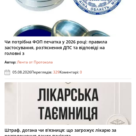
Чи потрібна ФОП печатка у 2026 році: правила
застосування, роз'яснення ДПС та відповіді на
головні з
Автор:
Лента от Протокола
05.08.2026
Переглядів:
329
Коментарі:
0
Штраф, догана чи в’язниця: що загрожує лікарю за
розголошення даних пацієнта