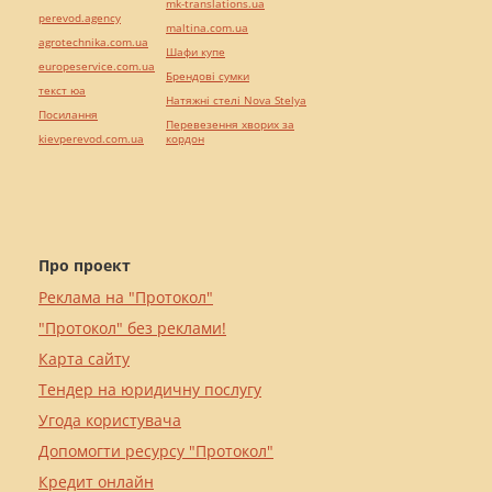
mk-translations.ua
perevod.agency
maltina.com.ua
agrotechnika.com.ua
Шафи купе
europeservice.com.ua
Брендові сумки
текст юа
Натяжні стелі Nova Stelya
Посилання
Перевезення хворих за
kievperevod.com.ua
кордон
Про проект
Реклама на "Протокол"
"Протокол" без реклами!
Карта сайту
Тендер на юридичну послугу
Угода користувача
Допомогти ресурсу "Протокол"
Кредит онлайн