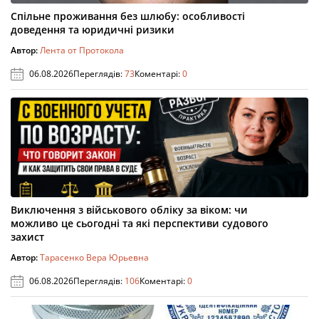
Спільне проживання без шлюбу: особливості
доведення та юридичні ризики
Автор:
Лента от Протокола
06.08.2026
Переглядів:
73
Коментарі:
0
Виключення з військового обліку за віком: чи
можливо це сьогодні та які перспективи судового
захист
Автор:
Тарасенко Вера Юрьевна
06.08.2026
Переглядів:
106
Коментарі:
0