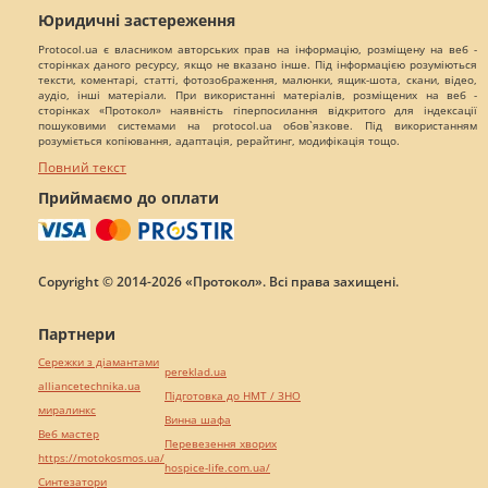
Юридичні застереження
Protocol.ua є власником авторських прав на інформацію, розміщену на веб -
сторінках даного ресурсу, якщо не вказано інше. Під інформацією розуміються
тексти, коментарі, статті, фотозображення, малюнки, ящик-шота, скани, відео,
аудіо, інші матеріали. При використанні матеріалів, розміщених на веб -
сторінках «Протокол» наявність гіперпосилання відкритого для індексації
пошуковими системами на protocol.ua обов`язкове. Під використанням
розуміється копіювання, адаптація, рерайтинг, модифікація тощо.
Повний текст
Приймаємо до оплати
Copyright © 2014-2026 «Протокол». Всі права захищені.
Партнери
Сережки з діамантами
pereklad.ua
alliancetechnika.ua
Підготовка до НМТ / ЗНО
миралинкс
Винна шафа
Веб мастер
Перевезення хворих
https://motokosmos.ua/
hospice-life.com.ua/
Синтезатори