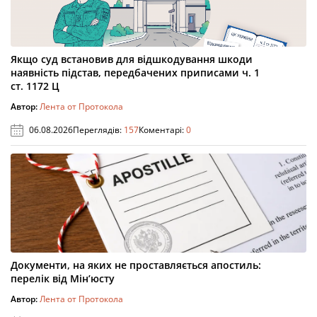
Якщо суд встановив для відшкодування шкоди
наявність підстав, передбачених приписами ч. 1
ст. 1172 Ц
Автор:
Лента от Протокола
06.08.2026
Переглядів:
157
Коментарі:
0
Документи, на яких не проставляється апостиль:
перелік від Мін’юсту
Автор:
Лента от Протокола