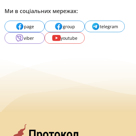
Ми в соціальних мережах:
page
group
telegram
viber
youtube