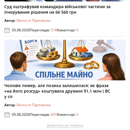
Суд оштрафував командира військової частини за
ігнорування рішення на 66 560 грн
Автор:
Лента от Протокола
05.08.2026
Переглядів:
516
Коментарі:
0
Чоловік помер, але позика залишилася: як фраза
«на його розсуд» коштувала дружині $1,1 млн ( ВС
у сп
Автор:
Лента от Протокола
05.08.2026
Переглядів:
601
Коментарі:
0
Дивитись усі новини