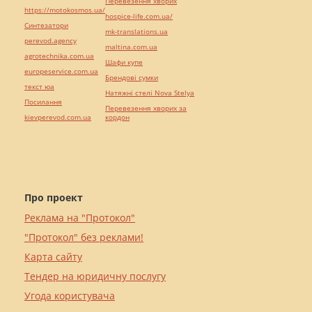
Перевезення хворих
https://motokosmos.ua/
hospice-life.com.ua/
Синтезатори
mk-translations.ua
perevod.agency
maltina.com.ua
agrotechnika.com.ua
Шафи купе
europeservice.com.ua
Брендові сумки
текст юа
Натяжні стелі Nova Stelya
Посилання
Перевезення хворих за
kievperevod.com.ua
кордон
Про проект
Реклама на "Протокол"
"Протокол" без реклами!
Карта сайту
Тендер на юридичну послугу
Угода користувача