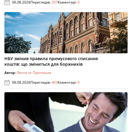
06.08.2026
Переглядів:
207
Коментарі:
0
НБУ змінив правила примусового списання
коштів: що зміниться для боржників
Автор:
Лента от Протокола
06.08.2026
Переглядів:
403
Коментарі:
0