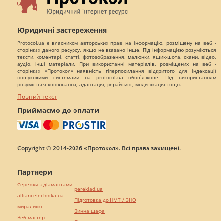
Юридичні застереження
Protocol.ua є власником авторських прав на інформацію, розміщену на веб -
сторінках даного ресурсу, якщо не вказано інше. Під інформацією розуміються
тексти, коментарі, статті, фотозображення, малюнки, ящик-шота, скани, відео,
аудіо, інші матеріали. При використанні матеріалів, розміщених на веб -
сторінках «Протокол» наявність гіперпосилання відкритого для індексації
пошуковими системами на protocol.ua обов`язкове. Під використанням
розуміється копіювання, адаптація, рерайтинг, модифікація тощо.
Повний текст
Приймаємо до оплати
Copyright © 2014-2026 «Протокол». Всі права захищені.
Партнери
Сережки з діамантами
pereklad.ua
alliancetechnika.ua
Підготовка до НМТ / ЗНО
миралинкс
Винна шафа
Веб мастер