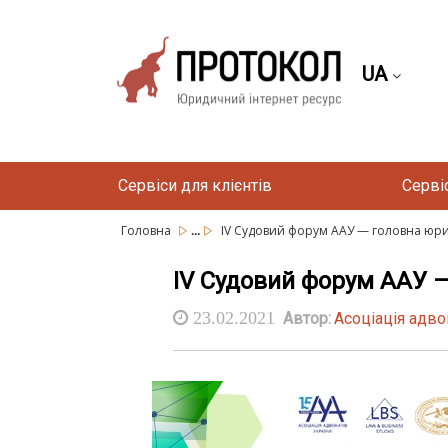
UA
Сервіси для клієнтів
Серві
...
Головна
IV Судовий форум ААУ — головна юрид
IV Судовий форум ААУ —
23.02.2021
Автор:
Асоціація адво