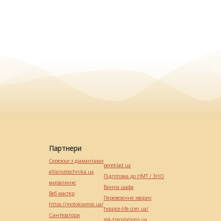
Партнери
Сережки з діамантами
pereklad.ua
alliancetechnika.ua
Підготовка до НМТ / ЗНО
миралинкс
Винна шафа
Веб мастер
Перевезення хворих
https://motokosmos.ua/
hospice-life.com.ua/
Синтезатори
mk-translations.ua