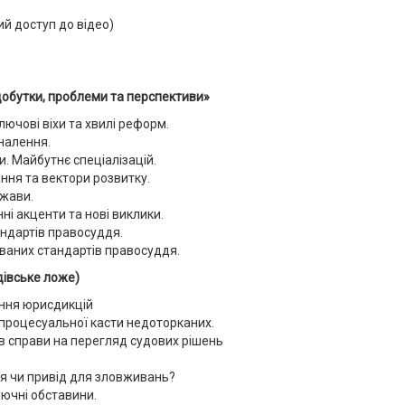
ий доступ до відео)
 Здобутки, проблеми та перспективи»
ключові віхи та хвилі реформ.
налення.
и. Майбутнє спеціалізацій.
ання та вектори розвитку.
ржави.
ні акценти та нові виклики.
андартів правосуддя.
ованих стандартів правосуддя.
ддівське ложе)
ання юрисдикцій
 процесуальної касти недоторканих.
в справи на перегляд судових рішень
ня чи привід для зловживань?
лючні обставини.