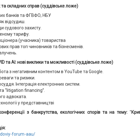
х та складних справ (суддівське ложе)
их банків та ФГВФО, НБУ
 як відсудиш.
ди судового захисту.
леному тарифу.
акціонера (учасника) товариства
вих прав топ чиновників та бізнесменів.
злучень.
D та АІ: нові виклики та можливості (суддівське ложе)
обота з негативним контентом в YouTube та Google.
реваги та ризики.
осуддя. Інтеграція електронних систем.
“litigation financing”.
ого адвоката.
ехнології у представництві
конференції з банкрутства, екологічних спорів та на тему:
"
Кри
ія:
udoviy-forum-aau/