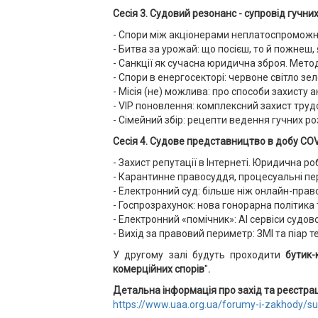
Сесія 3. Судовий резонанс - супровід гучни
- Спори між акціонерами неплатоспроможн
- Битва за урожай: що посієш, то й пожнеш,
- Санкції як сучасна юридична зброя. Мето
- Спори в енергосекторі: червоне світло зе
- Місія (не) можлива: про способи захисту 
- VIP поновлення: комплексний захист трудо
- Сімейний збір: рецепти ведення гучних ро
Сесія 4. Судове представництво в добу COVI
- Захист репутації в Інтернеті. Юридична р
- Карантинне правосуддя, процесуальні пе
- Електронний суд: більше ніж онлайн-прав
- Госпрозрахунок: нова гонорарна політика та 
- Електронний «помічник»: АІ сервіси судов
- Вихід за правовий периметр: ЗМІ та піар т
У другому залі будуть проходити
бутик-
комерційних спорів
"
.
Детальна
інформація про захід та реєстрац
https://www.uaa.org.ua/forumy-i-zakhody/s