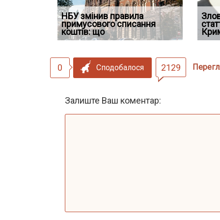
НБУ змінив правила
Водії можуть отримати
Якщо су
Зло
 ефективним
примусового списання
компенсацію за незаконні
відшко
стат
сту речових
коштів: що
дії
наявніс
Кри
0
2129
Перегл
Сподобалося
Залиште Ваш коментар: