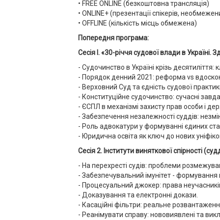
• FREE ONLINE (безкоштовна трансляція)
• ONLINE+ (презентації спікерів, необмежен
• OFFLINE (кількість місць обмежена)
Попередня програма:
Сесія
I
. «30-річчя судової влади в Україні.
- Судочинство в Україні крізь десятиліття: 
- Порядок денний 2021: реформа vs вдоско
- Верховний Суд та єдність судової практик
- Конституційне судочинство: сучасні завд
- ЄСПЛ в механізмі захисту прав особи і де
- Забезпечення незалежності суддів: незмін
- Роль адвокатури у формуванні єдиних ст
- Юридична освіта як ключ до нових уніфік
Сесія 2. Інститути виняткової спірності (су
- На перехресті судів: проблеми розмежув
- Забезпечувальний імунітет - формування
- Процесуальний джокер: права неучасникі
- Доказування та електронні докази.
- Касаційні фільтри: реальне розвантажен
- Реанімувати справу: нововиявлені та вик