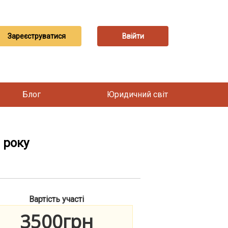
Зареєструватися
Ввійти
Блог
Юридичний світ
 року
Вартість участі
3500грн