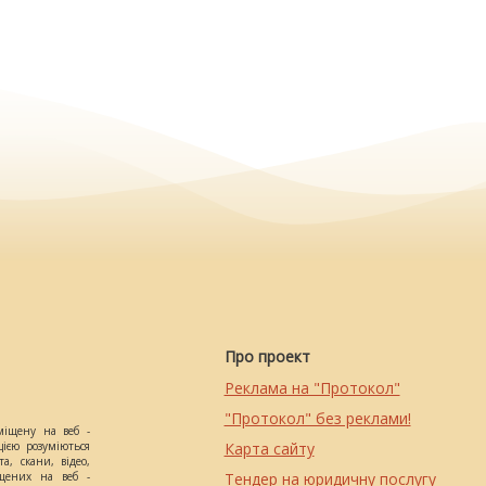
Про проект
Реклама на "Протокол"
"Протокол" без реклами!
міщену на веб -
цією розуміються
Карта сайту
а, скани, відео,
іщених на веб -
Тендер на юридичну послугу