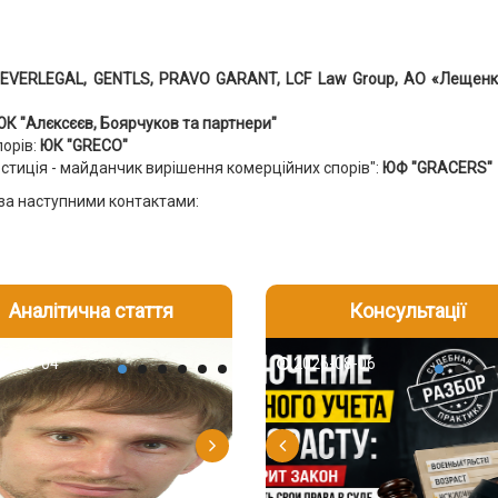
,
EVERLEGAL
,
GENTLS
,
PRAVO
GARANT
,
LCF
Law
Group
, АО «Лещенк
К "Алєксєєв, Боярчуков та партнери"
орів:
ЮК "
GRECO
"
стиція - майданчик вирішення комерційних спорів":
ЮФ "
GRACERS
"
 за наступними контактами:
Аналітична стаття
Консультації
-06
6-08-04
2026-08-05
2026-08-06
2026-08-04
2026-08-06
2026-07-30