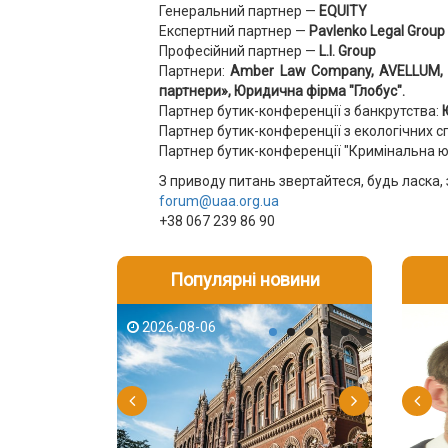
Генеральний партнер —
EQUITY
Експертний партнер —
Pavlenko
Legal
Group
Професійний партнер —
L
.
I
.
Group
Партнери:
Amber
Law
Company
,
AVELLUM
партнери», Юридична фірма "Глобус".
Партнер бутик-конференції з банкрутства:
Ю
Партнер бутик-конференції з екологічних сп
Партнер бутик-конференції "Кримінальна ю
З приводу питань звертайтеся, будь ласка,
forum@uaa.org.ua
+38 067 239 86 90
Популярні новини
2026-08-06
2026-08-03
2026-08
202