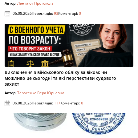
Автор:
Лента от Протокола
06.08.2026
Переглядів:
93
Коментарі:
0
Виключення з військового обліку за віком: чи
можливо це сьогодні та які перспективи судового
захист
Автор:
Тарасенко Вера Юрьевна
06.08.2026
Переглядів:
117
Коментарі:
0