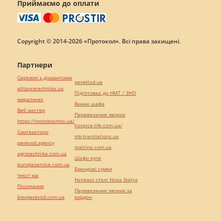
Приймаємо до оплати
Copyright © 2014-2026 «Протокол». Всі права захищені.
Партнери
Сережки з діамантами
pereklad.ua
alliancetechnika.ua
Підготовка до НМТ / ЗНО
миралинкс
Винна шафа
Веб мастер
Перевезення хворих
https://motokosmos.ua/
hospice-life.com.ua/
Синтезатори
mk-translations.ua
perevod.agency
maltina.com.ua
agrotechnika.com.ua
Шафи купе
europeservice.com.ua
Брендові сумки
текст юа
Натяжні стелі Nova Stelya
Посилання
Перевезення хворих за
kievperevod.com.ua
кордон