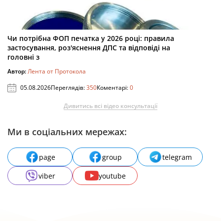
Чи потрібна ФОП печатка у 2026 році: правила
застосування, роз'яснення ДПС та відповіді на
головні з
Автор:
Лента от Протокола
05.08.2026
Переглядів:
350
Коментарі:
0
Дивитись всі відео консультації
Ми в соціальних мережах:
page
group
telegram
viber
youtube