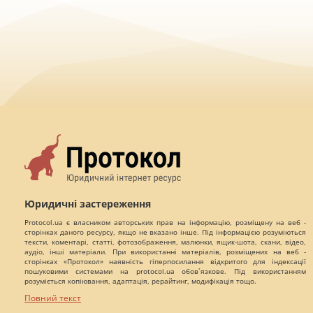
Юридичні застереження
Protocol.ua є власником авторських прав на інформацію, розміщену на веб -
сторінках даного ресурсу, якщо не вказано інше. Під інформацією розуміються
тексти, коментарі, статті, фотозображення, малюнки, ящик-шота, скани, відео,
аудіо, інші матеріали. При використанні матеріалів, розміщених на веб -
сторінках «Протокол» наявність гіперпосилання відкритого для індексації
пошуковими системами на protocol.ua обов`язкове. Під використанням
розуміється копіювання, адаптація, рерайтинг, модифікація тощо.
Повний текст