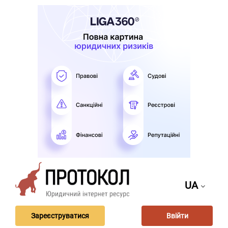
UA
Зареєструватися
Ввійти