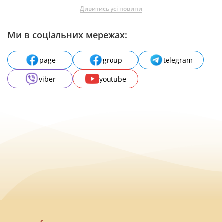
Дивитись усі новини
Ми в соціальних мережах:
page
group
telegram
viber
youtube