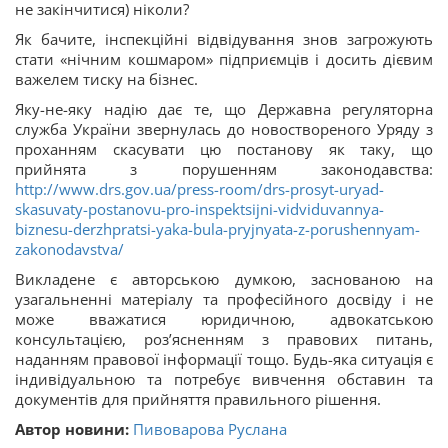
не закінчитися) ніколи?
Як бачите, інспекційні відвідування знов загрожують
стати «нічним кошмаром» підприємців і досить дієвим
важелем тиску на бізнес.
Яку-не-яку надію дає те, що Державна регуляторна
служба України звернулась до новоствореного Уряду з
проханням скасувати цю постанову як таку, що
прийнята з порушенням законодавства:
http://www.drs.gov.ua/press-room/drs-prosyt-uryad-
skasuvaty-postanovu-pro-inspektsijni-vidviduvannya-
biznesu-derzhpratsi-yaka-bula-pryjnyata-z-porushennyam-
zakonodavstva/
Викладене є авторською думкою, заснованою на
узагальненні матеріалу та професійного досвіду і не
може вважатися юридичною, адвокатською
консультацією, роз’ясненням з правових питань,
наданням правової інформації тощо. Будь-яка ситуація є
індивідуальною та потребує вивчення обставин та
документів для прийняття правильного рішення.
Автор новини:
Пивоварова Руслана