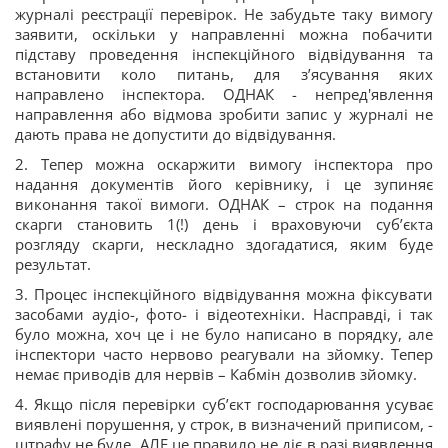
журналі реєстрації перевірок. Не забудьте таку вимогу
заявити, оскільки у направленні можна побачити
підставу проведення інспекційного відвідування та
встановити коло питань, для з’ясування яких
направлено інспектора. ОДНАК - непред'явлення
направлення або відмова зробити запис у журналі не
дають права не допустити до відвідування.
2. Тепер можна оскаржити вимогу інспектора про
надання документів його керівнику, і це зупиняє
виконання такої вимоги. ОДНАК – строк на подання
скарги становить 1(!) день і враховуючи суб’єкта
розгляду скарги, нескладно здогадатися, яким буде
результат.
3. Процес інспекційного відвідування можна фіксувати
засобами аудіо-, фото- і відеотехніки. Насправді, і так
було можна, хоч це і не було написано в порядку, але
інспектори часто нервово реагували на зйомку. Тепер
немає приводів для нервів – Кабмін дозволив зйомку.
4. Якщо після перевірки суб’єкт господарювання усуває
виявлені порушення, у строк, в визначений приписом, -
штрафу не буде. АЛЕ це правило не діє в разі виявлення