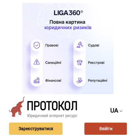
UA
Зареєструватися
Ввійти