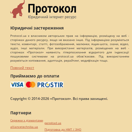
Юридичні застереження
Protocol.ua є власником авторських прав на інформацію, розміщену на веб -
сторінках даного ресурсу, якщо не вказано інше. Під інформацією розуміються
тексти, коментарі, статті, фотозображення, малюнки, ящик-шота, скани, відео,
аудіо, інші матеріали. При використанні матеріалів, розміщених на веб -
сторінках «Протокол» наявність гіперпосилання відкритого для індексації
пошуковими системами на protocol.ua обов`язкове. Під використанням
розуміється копіювання, адаптація, рерайтинг, модифікація тощо.
Повний текст
Приймаємо до оплати
Copyright © 2014-2026 «Протокол». Всі права захищені.
Партнери
Сережки з діамантами
pereklad.ua
alliancetechnika.ua
Підготовка до НМТ / ЗНО