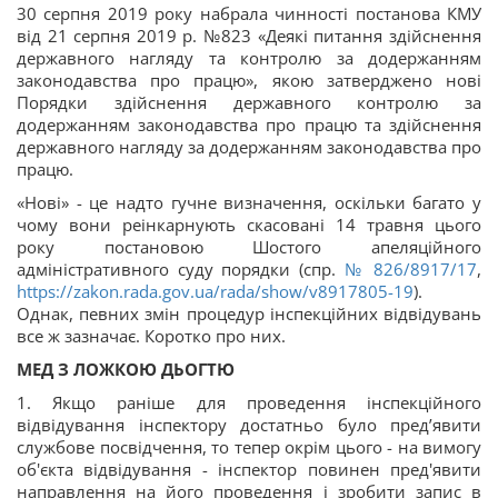
30 серпня 2019 року набрала чинності постанова КМУ
від 21 серпня 2019 р. №823 «Деякі питання здійснення
державного нагляду та контролю за додержанням
законодавства про працю», якою затверджено нові
Порядки здійснення державного контролю за
додержанням законодавства про працю та здійснення
державного нагляду за додержанням законодавства про
працю.
«Нові» - це надто гучне визначення, оскільки багато у
чому вони реінкарнують скасовані 14 травня цього
року постановою Шостого апеляційного
адміністративного суду порядки (спр.
№ 826/8917/17
,
https://zakon.rada.gov.ua/rada/show/v8917805-19
).
Однак, певних змін процедур інспекційних відвідувань
все ж зазначає. Коротко про них.
МЕД З ЛОЖКОЮ ДЬОГТЮ
1. Якщо раніше для проведення інспекційного
відвідування інспектору достатньо було пред’явити
службове посвідчення, то тепер окрім цього - на вимогу
об'єкта відвідування - інспектор повинен пред'явити
направлення на його проведення і зробити запис в