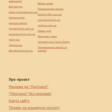
миралинкс
Винна шафа
Веб мастер
Перевезення хворих
https://motokosmos.ua/
hospice-life.com.ua/
Синтезатори
mk-translations.ua
perevod.agency
maltina.com.ua
agrotechnika.com.ua
Шафи купе
europeservice.com.ua
Брендові сумки
текст юа
Натяжні стелі Nova Stelya
Посилання
Перевезення хворих за
kievperevod.com.ua
кордон
Про проект
Реклама на "Протокол"
"Протокол" без реклами!
Карта сайту
Тендер на юридичну послугу