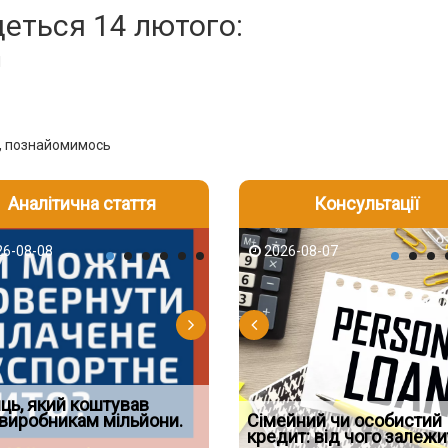
еться 14 лютого:
l
у, познайомимось
Аналітична стаття
Консультації
-06
6-08-08
2026-08-05
2026-08-06
2026-08-07
2026-08-07
2026-07-30
д встановив для
ць, який коштував
Документи, на яких не
Огляд практики ВС від
Восьмий ААС факти
дування шкоди
виробникам мільйони.
Чи потрібна ФОП печатка у
проставляється апостиль:
Ростислава Кравця, що
Сімейний чи особистий
підтвердив, що ЦВ
2026 році: правила засто
пер
опублі
кредит: від чого залежи
скас