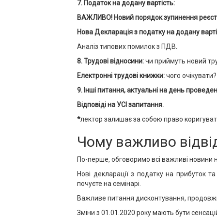
7. Податок на додану вартість:
ВАЖЛИВО! Новий порядок зупинення реєстр
Нова Декларація з податку на додану варті
Аналіз типових помилок з ПДВ
.
8. Трудові відносини:
чи приймуть новий тр
Електронні трудові книжки:
чого очікувати?
9. Інші питання, актуальні на день проведе
Відповіді на УСІ запитання.
*
лектор залишає за собою право коригуват
Чому важливо відві
По-перше, обговоримо всі важливі новини н
Нові декларації з податку на прибуток та
почуєте на семінарі.
Важливе питання дисконтування, продовжим
Зміни з 01.01.2020 року мають бути сенсаці