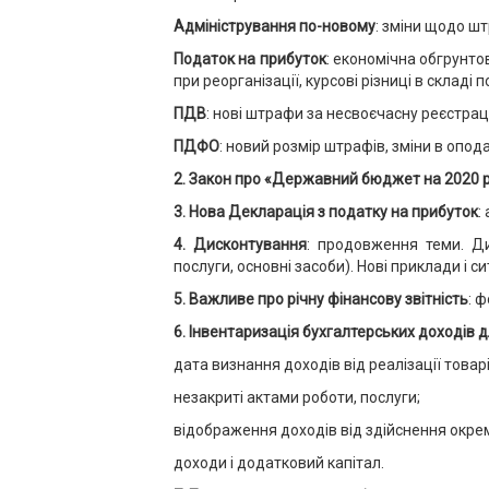
Адміністрування по-новому
: зміни щодо шт
Податок на прибуток
: економічна обгрунто
при реорганізації, курсові різниці в складі
ПДВ
: нові штрафи за несвоєчасну реєстраці
ПДФО
: новий розмір штрафів, зміни в опода
2. Закон про «Державний бюджет на 2020 р
3. Нова Декларація з податку на прибуток
:
4. Дисконтування
: продовження теми. Ди
послуги, основні засоби). Нові приклади і си
5. Важливе про річну фінансову звітність
: 
6. Інвентаризація бухгалтерських доходів
дата визнання доходів від реалізації товарів
незакриті актами роботи, послуги;
відображення доходів від здійснення окрем
доходи і додатковий капітал.