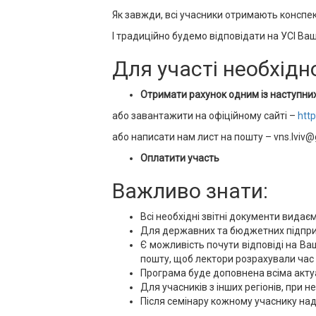
Як завжди, всі учасники отримають конспе
І традиційно будемо відповідати на УСІ Ваш
Для участі необхідн
Отримати рахунок одним із наступних
або завантажити на офіційному сайті –
htt
або написати нам лист на пошту – vns.lviv
Оплатити участь
Важливо знати:
Всі необхідні звітні документи видає
Для державних та бюджетних підприє
Є можливість почути відповіді на Ва
пошту, щоб лектори розрахували час 
Програма буде доповнена всіма акту
Для учасників з інших регіонів, при 
Після семінару кожному учаснику над