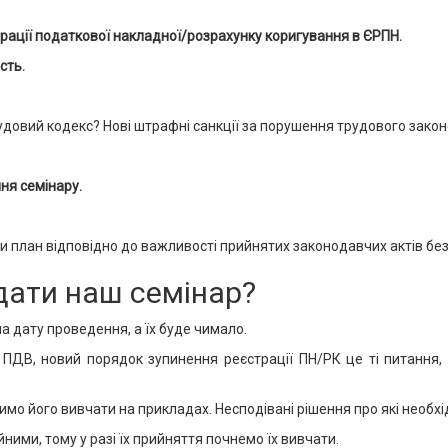
ації податкової накладної/розрахунку коригування в ЄРПН.
сть.
удовий кодекс? Нові штрафні санкції за порушення трудового закон
ння семінару.
и план відповідно до важливості прийнятих законодавчих актів бе
дати наш семінар?
а дату проведення, а їх буде чимало.
 ПДВ, новий порядок зупинення реєстрації ПН/РК це ті питання, 
о його вивчати на прикладах. Несподівані рішення про які необхі
йними, тому у разі їх прийняття почнемо їх вивчати.