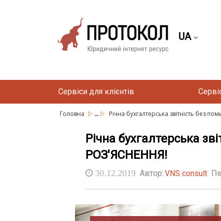
UA
Сервіси для клієнтів
Серві
...
Головна
Річна бухгалтерська звітність без помил
Річна бухгалтерська зві
РОЗ'ЯСНЕННЯ!
30.12.2019
Автор:
VNS consult
Пе