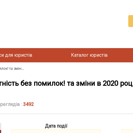
си для юристів
Каталог юристів
ок! та змін...
тність без помилок! та зміни в 2020 ро
реглядів :
3492
Дата події