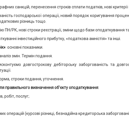
рафних санкцій, перенесення строків сплати податків, нові критерії 
ваність господарської операції, новий порядок коригування проце
 податкових різниць тощо.
ю ПН/РК, нові строки реєстрації, зміни щодо бази оподаткування та
ткуванні інвестиційного прибутку, «податкова амністія» та інші.
ік»
: основні показники.
 аналіз змін. Термін подання.
сконтуємо довгострокову дебіторську заборгованість та довгос
туації.
форма, строки подання, уточнення.
 для правильного визначення об’єкту оподаткування
:
, робіт, послуг;
их операцій (курсові різниці, безнадійна кредиторська заборгованіс