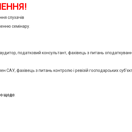
НЕННЯ!
ння слухачів
ченню семінару.
аудитор, податковий консультант, фахівець з питань оподаткуванн
н САУ, фахівець з питань контролю і ревізій господарських суб’єкті
во щодо
: