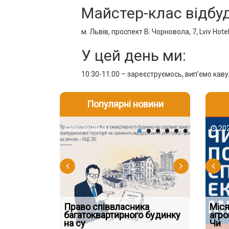
Майстер-клас відбуд
м. Львів, проспект В. Чорновола, 7, Lviv Hote
У цей день ми:
10:30-11:00 – зареєструємось, вип’ємо кав
Популярні новини
2026-08-07
2026-08-03
2026-08
202
Право співвласника
ФУНДАМЕНТАЛЬНА
Якщо су
Міся
 але позика
багатоквартирного будинку
ПРОБЛЕМА «СУДОВОЇ
відшко
агро
 фраза «на
на су
ПРАКТИКИ», АБО ПР
наявніс
Чи