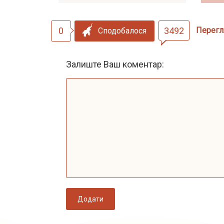
0
3492
Перегл
Сподобалося
Залиште Ваш коментар:
Додати