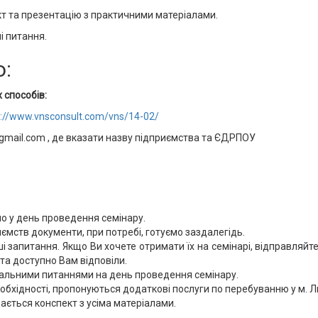
кт та презентацію з практичними матеріалами.
і питання.
о:
 способів:
p://www.vnsconsult.com/vns/14-02/
@gmail.com , де вказати назву підприємства та ЄДРПОУ
мо у день проведення семінару.
мств документи, при потребі, готуємо заздалегідь.
ші запитання. Якщо Ви хочете отримати їх на семінарі, відправля
та доступно Вам відповіли.
альними питаннями на день проведення семінару.
необхідності, пропонуються додаткові послуги по перебуванню у м. Л
ається конспект з усіма матеріалами.