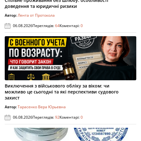
Спільне проживання без шлюбу: особливості
доведення та юридичні ризики
Автор:
Лента от Протокола
06.08.2026
Переглядів:
64
Коментарі:
0
Виключення з військового обліку за віком: чи
можливо це сьогодні та які перспективи судового
захист
Автор:
Тарасенко Вера Юрьевна
06.08.2026
Переглядів:
92
Коментарі:
0