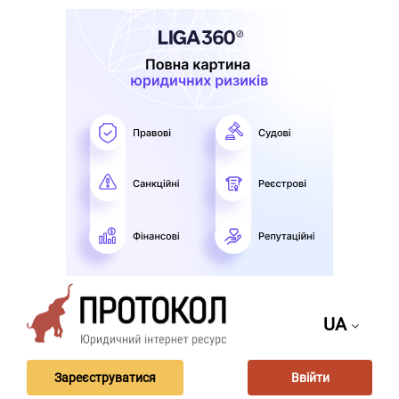
UA
Зареєструватися
Ввійти