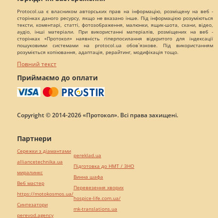
Protocol.ua є власником авторських прав на інформацію, розміщену на веб -
сторінках даного ресурсу, якщо не вказано інше. Під інформацією розуміються
тексти, коментарі, статті, фотозображення, малюнки, ящик-шота, скани, відео,
аудіо, інші матеріали. При використанні матеріалів, розміщених на веб -
сторінках «Протокол» наявність гіперпосилання відкритого для індексації
пошуковими системами на protocol.ua обов`язкове. Під використанням
розуміється копіювання, адаптація, рерайтинг, модифікація тощо.
Повний текст
Приймаємо до оплати
Copyright © 2014-2026 «Протокол». Всі права захищені.
Партнери
Сережки з діамантами
pereklad.ua
alliancetechnika.ua
Підготовка до НМТ / ЗНО
миралинкс
Винна шафа
Веб мастер
Перевезення хворих
https://motokosmos.ua/
hospice-life.com.ua/
Синтезатори
mk-translations.ua
perevod.agency