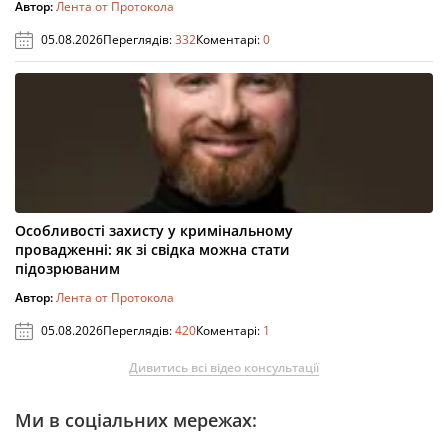
Автор:
Лента от Протокола
05.08.2026
Переглядів:
332
Коментарі:
0
Особливості захисту у кримінальному
провадженні: як зі свідка можна стати
підозрюваним
Автор:
Лента от Протокола
05.08.2026
Переглядів:
420
Коментарі:
1
Дивитись всі відео консультації
Ми в соціальних мережах: