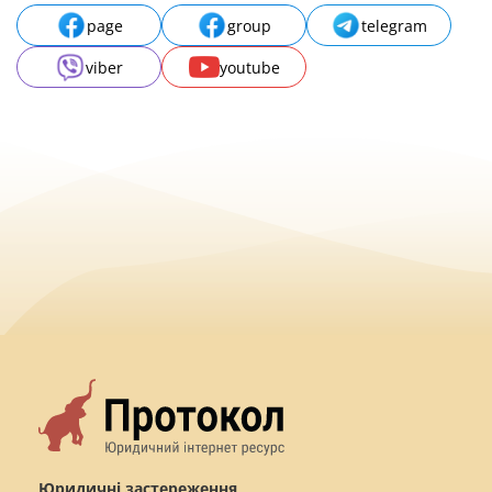
page
group
telegram
viber
youtube
Юридичні застереження