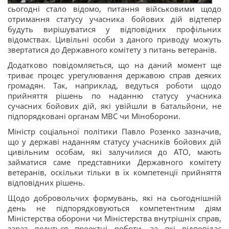
сьогодні стало відомо, питання військовими щодо
отримання статусу учасника бойових дій
відтепер
будуть вирішуватися у відповідних профільних
відомствах. Цивільні особи з даного приводу можуть
звертатися до Державного комітету з питань ветеранів.
Додатково повідомляється, що на даний момент ще
триває процес урегулювання державою справ деяких
громадян. Так, наприклад, ведуться роботи щодо
прийняття рішень по наданню статусу учасника
сучасних бойових дій, які увійшли в батальйони, не
підпорядковані органам МВС чи Міноборони.
Міністр соціальної політики Павло Розенко
зазначив,
що у державі наданням статусу учасників бойових дій
цивільним особам, які залучилися до АТО, мають
займатися саме представники Державного комітету
ветеранів, оскільки тільки в їх компетенції прийняття
відповідних рішень.
Щодо добровольчих формувань, які на сьогоднішній
день не підпорядковуються компетентним діям
Міністерства оборони чи Міністерства внутрішніх справ,
зараз ведуться проектні роботи, за які відповідає