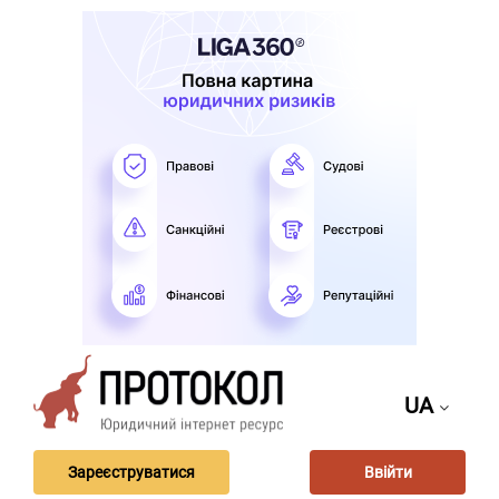
UA
Зареєструватися
Ввійти