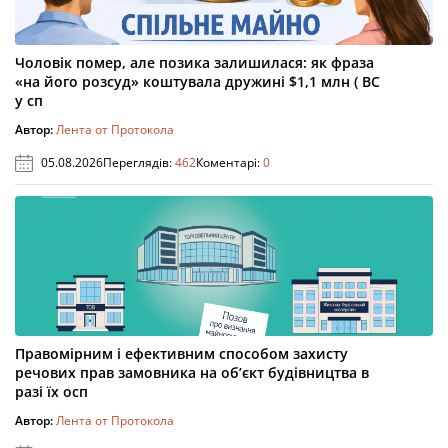
Чоловік помер, але позика залишилася: як фраза
«на його розсуд» коштувала дружині $1,1 млн ( ВС
у сп
Автор:
Лента от Протокола
05.08.2026
Переглядів:
462
Коментарі:
0
Правомірним і ефективним способом захисту
речових прав замовника на об’єкт будівництва в
разі їх осп
Автор:
Лента от Протокола