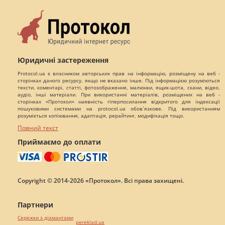
Юридичні застереження
Protocol.ua є власником авторських прав на інформацію, розміщену на веб -
сторінках даного ресурсу, якщо не вказано інше. Під інформацією розуміються
тексти, коментарі, статті, фотозображення, малюнки, ящик-шота, скани, відео,
аудіо, інші матеріали. При використанні матеріалів, розміщених на веб -
сторінках «Протокол» наявність гіперпосилання відкритого для індексації
пошуковими системами на protocol.ua обов`язкове. Під використанням
розуміється копіювання, адаптація, рерайтинг, модифікація тощо.
Повний текст
Приймаємо до оплати
Copyright © 2014-2026 «Протокол». Всі права захищені.
Партнери
Сережки з діамантами
pereklad.ua