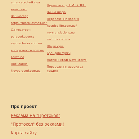
alliancetechnika.ua
Підготовка до НМТ / ЗНО
миралинкс
Винна шафа
Веб мастер
Перевезення хворих
https://motokosmos.ua/
hospice-life.com.ua/
Синтезатори
mk-translations.ua
perevod.agency
maltina.com.ua
agrotechnika.com.ua
Шафи купе
europeservice.com.ua
Брендові сумки
текст юа
Натяжні стелі Nova Stelya
Посилання
Перевезення хворих за
kievperevod.com.ua
кордон
Про проект
Реклама на "Протокол"
"Протокол" без реклами!
Карта сайту