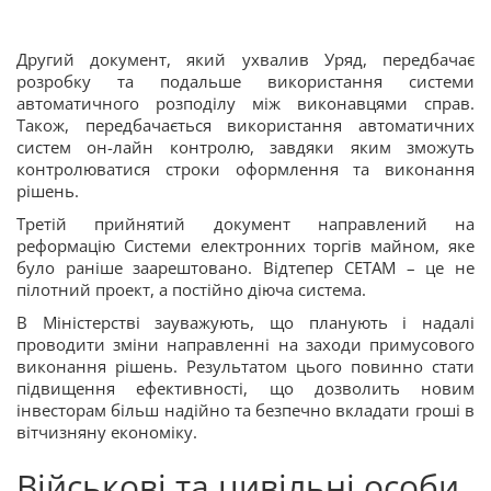
Другий документ, який ухвалив Уряд, передбачає
розробку та подальше використання системи
автоматичного розподілу між виконавцями справ.
Також, передбачається використання автоматичних
систем он-лайн контролю, завдяки яким зможуть
контролюватися строки оформлення та виконання
рішень.
Третій прийнятий документ направлений на
реформацію Системи електронних торгів майном, яке
було раніше заарештовано. Відтепер СЕТАМ – це не
пілотний проект, а постійно діюча система.
В Міністерстві зауважують, що планують і надалі
проводити зміни направленні на
заходи примусового
виконання рішень
. Результатом цього повинно стати
підвищення ефективності, що дозволить новим
інвесторам більш надійно та безпечно вкладати гроші в
вітчизняну економіку.
Військові та цивільні особи