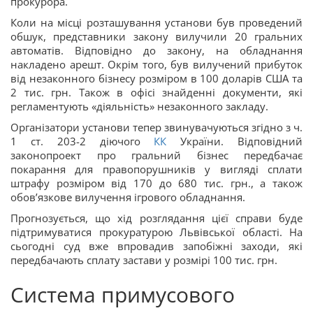
прокурора.
Коли на місці розташування установи був проведений
обшук, представники закону вилучили 20 гральних
автоматів. Відповідно до закону, на обладнання
накладено арешт. Окрім того, був вилучений прибуток
від незаконного бізнесу розміром в 100 доларів США та
2 тис. грн. Також в офісі знайденні документи, які
регламентують «діяльність» незаконного закладу.
Організатори установи тепер звинувачуються згідно з ч.
1 ст. 203-2 діючого
КК
України. Відповідний
законопроект про гральний бізнес
передбачає
покарання для правопорушників у вигляді сплати
штрафу розміром від 170 до 680 тис. грн., а також
обов’язкове вилучення ігрового обладнання.
Прогнозується, що хід розглядання цієї справи буде
підтримуватися прокуратурою Львівської області. На
сьогодні суд вже впровадив запобіжні заходи, які
передбачають сплату застави у розмірі 100 тис. грн.
Система примусового