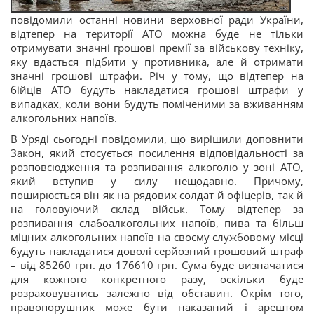
повідомили
останні новини верховної ради України
,
відтепер на території АТО можна буде не тільки
отримувати значні грошові премії за військову техніку,
яку вдасться підбити у противника, але й отримати
значні грошові штрафи. Річ у тому, що відтепер на
бійців АТО будуть накладатися грошові штрафи у
випадках, коли вони будуть поміченими за вживанням
алкогольних напоїв.
В Уряді сьогодні повідомили, що вирішили доповнити
Закон, який стосується посилення відповідальності за
розповсюдження та розпивання алкоголю у зоні АТО,
який вступив у силу нещодавно. Причому,
поширюється він як на рядових солдат й офіцерів, так й
на головуючий склад військ. Тому відтепер за
розпивання слабоалкогольних напоїв, пива та більш
міцних алкогольних напоїв на своєму службовому місці
будуть накладатися доволі серйозний грошовий штраф
– від 85260 грн. до 176610 грн. Сума буде визначатися
для кожного конкретного разу, оскільки буде
розраховуватись залежно від обставин. Окрім того,
правопорушник може бути наказаний і арештом