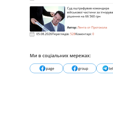
Суд оштрафував командира
військової частини за ігнорув
рішення на 66 560 грн
Автор:
Лента от Протокола
05.08.2026
Переглядів:
528
Коментарі:
0
Ми в соціальних мережах:
page
group
te