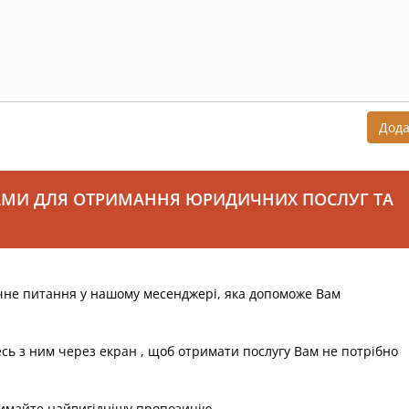
Дод
АМИ ДЛЯ ОТРИМАННЯ ЮРИДИЧНИХ ПОСЛУГ ТА
чне питання у нашому месенджері, яка допоможе Вам
есь з ним через екран , щоб отримати послугу Вам не потрібно
римайте найвигіднішу пропозицію