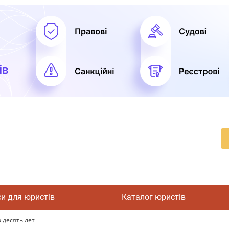
си для юристів
Каталог юристів
 десять лет