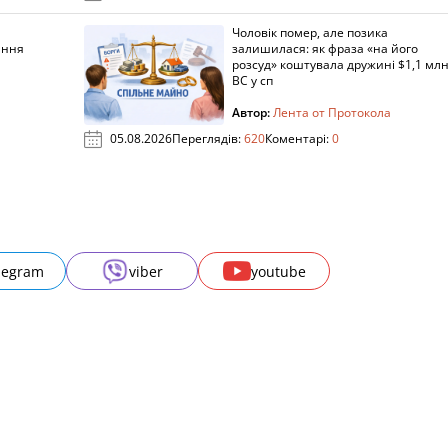
Чоловік помер, але позика
ання
залишилася: як фраза «на його
розсуд» коштувала дружині $1,1 млн
ВС у сп
Автор:
Лента от Протокола
05.08.2026
Переглядів:
620
Коментарі:
0
legram
viber
youtube