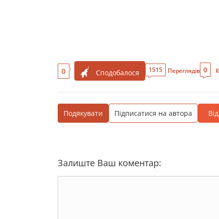
0
1515
0
Переглядів
К
Сподобалося
Подякувати
Підписатися на автора
Ві
Залиште Ваш коментар: