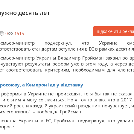
нужно десять лет
Відключити рекл
0
1515
ремьер-министр подчеркнул, что Украина смо
ответствовать стандартам вступления в ЕС в рамках десяти л
емьер-министр Украины Владимир Гройсман заявил во в
увствуют результаты реформ уже в этом году, а через де
жет соответствовать критериям, необходимым для членст
росоюзу, а Кемерон іде у відставку
о реформы в Украине не происходят, то я бы так не сказал
и с этим я могу согласиться. Но я точно знаю, что в 2017 
еский рост, и каждый украинский гражданин почувствует, ч
ся его жизнь", – пообещал Гройсман.
ленства Украины в ЕС, Гройсман подчеркнул, что украин
опросе.