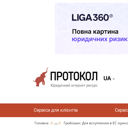
UA
Сервіси для клієнтів
Серві
...
Головна
Гройсман: Для вступления в ЕС нужно