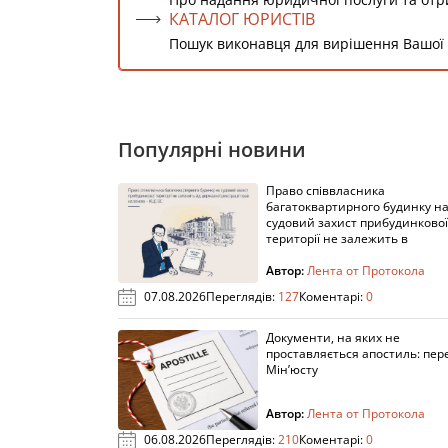
КАТАЛОГ ЮРИСТІВ
Пошук виконавця для вирішення Вашої
Популярні новини
Право співвласника
багатоквартирного будинку н
судовий захист прибудинкової
території не залежить в
Автор:
Лента от Протокола
07.08.2026
Переглядів:
127
Коментарі:
0
Документи, на яких не
проставляється апостиль: пере
Мін’юсту
Автор:
Лента от Протокола
06.08.2026
Переглядів:
210
Коментарі:
0