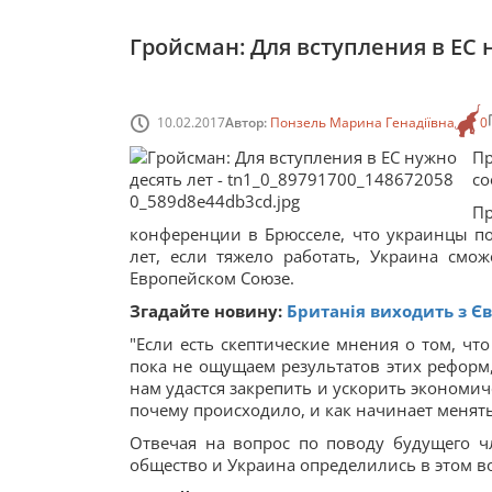
Гройсман: Для вступления в ЕС 
10.02.2017
Автор:
Понзель Марина Генадіївна
0
П
со
Пр
конференции в Брюсселе, что украинцы поч
лет, если тяжело работать, Украина смо
Европейском Союзе.
Згадайте новину:
Британія виходить з Єв
"Если есть скептические мнения о том, чт
пока не ощущаем результатов этих реформ, 
нам удастся закрепить и ускорить экономич
почему происходило, и как начинает менять
Отвечая на вопрос по поводу будущего ч
общество и Украина определились в этом в