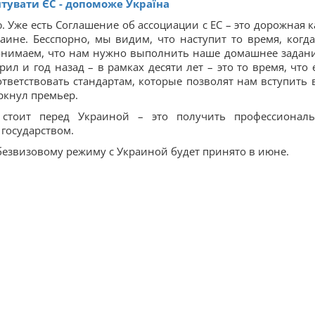
ятувати ЄС - допоможе Україна
 Уже есть Соглашение об ассоциации с ЕС – это дорожная к
аине. Бесспорно, мы видим, что наступит то время, когд
понимаем, что нам нужно выполнить наше домашнее задани
орил и год назад – в рамках десяти лет – это то время, что 
тветствовать стандартам, которые позволят нам вступить в
еркнул премьер.
я стоит перед Украиной – это получить профессионал
 государством.
 безвизовому режиму с Украиной будет принято в июне.