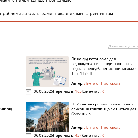
 проблеми за фильтрами, показниками та рейтингом
Дивитись усі н
Якщо суд встановив для
а
відшкодування шкоди наявність
підстав, передбачених приписами ч
1 ст. 1172 Ц
Автор:
Лента от Протокола
06.08.2026
Переглядів:
165
Коментарі:
0
НБУ змінив правила примусового
лік від
списання коштів: що зміниться для
боржників
Автор:
Лента от Протокола
06.08.2026
Переглядів:
427
Коментарі:
0