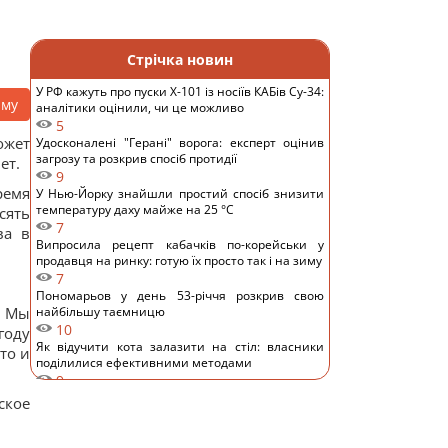
Стрічка новин
У РФ кажуть про пуски Х-101 із носіїв КАБів Су-34:
аму
аналітики оцінили, чи це можливо
5
жет
Удосконалені "Герані" ворога: експерт оцінив
загрозу та розкрив спосіб протидії
ет.
9
ремя
У Нью-Йорку знайшли простий спосіб знизити
температуру даху майже на 25 °C
сять
7
ва в
Випросила рецепт кабачків по-корейськи у
продавця на ринку: готую їх просто так і на зиму
7
Пономарьов у день 53-річчя розкрив свою
. Мы
найбільшу таємницю
10
году
Як відучити кота залазити на стіл: власники
то и
поділилися ефективними методами
9
"Я не вивожу": переможниця "Холостяка"
ское
приголомшила зізнанням після весілля
11