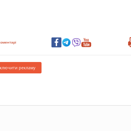
оментарі
дключити рекламу