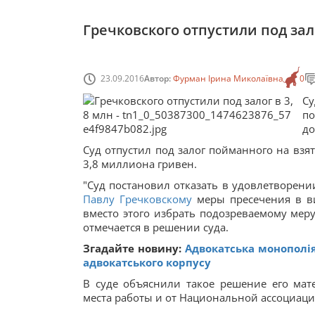
Гречковского отпустили под зало
23.09.2016
Автор:
Фурман Ірина Миколаївна
0
С
по
до
Суд отпустил под залог пойманного на вз
3,8 миллиона гривен.
"Суд постановил отказать в удовлетворен
Павлу Гречковскому
меры пресечения в ви
вместо этого избрать подозреваемому меру
отмечается в решении суда.
Згадайте новину:
Адвокатська монополія
адвокатського корпусу
В суде объяснили такое решение его ма
места работы и от Национальной ассоциаци