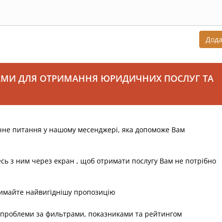
Дод
АМИ ДЛЯ ОТРИМАННЯ ЮРИДИЧНИХ ПОСЛУГ ТА
чне питання у нашому месенджері, яка допоможе Вам
есь з ним через екран , щоб отримати послугу Вам не потрібно
римайте найвигіднішу пропозицію
 проблеми за фильтрами, показниками та рейтингом