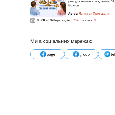
розсуд» коштувала дружині $1,
ВС у сп
Автор:
Лента от Протокола
05.08.2026
Переглядів:
525
Коментарі:
0
Ми в соціальних мережах:
page
group
te