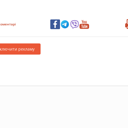
оментарі
дключити рекламу