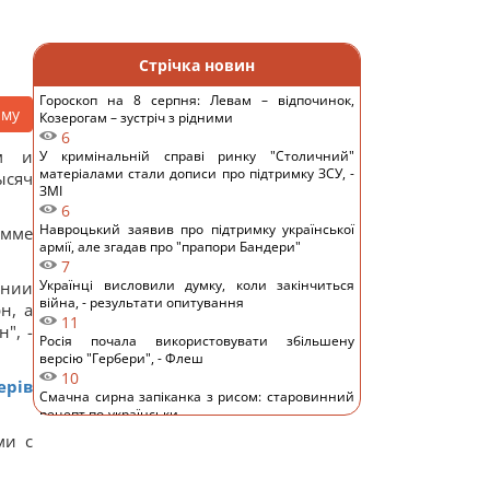
Стрічка новин
Гороскоп на 8 серпня: Левам – відпочинок,
аму
Козерогам – зустріч з рідними
6
ем и
У кримінальній справі ринку "Столичний"
матеріалами стали дописи про підтримку ЗСУ, -
ысяч
ЗМІ
6
Навроцький заявив про підтримку української
умме
армії, але згадав про "прапори Бандери"
7
Українці висловили думку, коли закінчиться
ании
війна, - результати опитування
н, а
11
", -
Росія почала використовувати збільшену
версію "Гербери", - Флеш
10
ерів
Смачна сирна запіканка з рисом: старовинний
рецепт по-українськи
12
ми с
Дантес показався з новою коханою (фото)
14