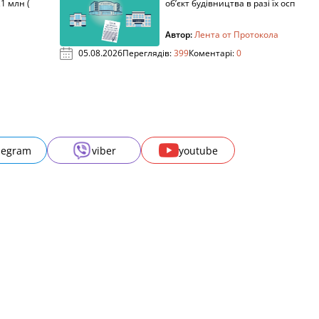
1 млн (
об’єкт будівництва в разі їх осп
Автор:
Лента от Протокола
05.08.2026
Переглядів:
399
Коментарі:
0
legram
viber
youtube