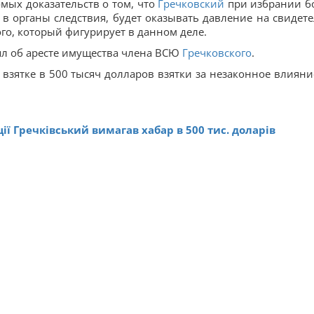
омых доказательств о том, что
Гречковский
при избрании б
 в органы следствия, будет оказывать давление на свидете
го, который фигурирует в данном деле.
л об аресте имущества члена ВСЮ
Гречковского
.
взятке в 500 тысяч долларов взятки за незаконное влияни
ї Гречківський вимагав хабар в 500 тис. доларів