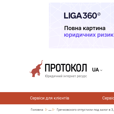
UA
Сервіси для клієнтів
Серві
...
Головна
Гречковского отпустили под залог в 3