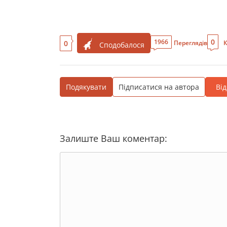
0
1966
0
Переглядів
К
Сподобалося
Подякувати
Підписатися на автора
Ві
Залиште Ваш коментар: