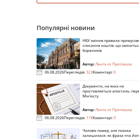
Популярні новини
НБУ змінив правила примусов
списання коштів: що змінитьс
боржників
Автор:
Лента от Протокола
06.08.2026
Переглядів:
323
Коментарі:
0
Документи, на яких не
проставляється апостиль: пере
Мін’юсту
Автор:
Лента от Протокола
06.08.2026
Переглядів:
118
Коментарі:
0
Чоловік помер, але позика
залишилася: як фраза «на йог