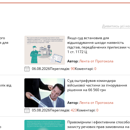
Дивитись усі н
ого
Якщо суд встановив для
я для
відшкодування шкоди наявність
підстав, передбачених приписами ч
1 ст. 1172 Ц
Автор:
Лента от Протокола
06.08.2026
Переглядів:
90
Коментарі:
0
Суд оштрафував командира
лік від
військової частини за ігнорування
рішення на 66 560 грн
Автор:
Лента от Протокола
05.08.2026
Переглядів:
423
Коментарі:
0
Правомірним і ефективним способ
о
захисту речових прав замовника на