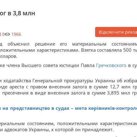
г в 3,8 млн
Відключити рекл
0
1966
уд объяснил решение его материальным состояни
ложительными характеристиками. Взятка составляла 500 т
лларов.
ятке члена Высшего совета юстиции Павла
Гречковского
в с
ии ходатайства Генеральной прокуратуры Украины об избр
де ареста с правом внесения залога в сумме 12,7 млн гр
 пресечения в виде внесения залога в сумме 3,895 мнл грн
 на представництво в судах – мета керівників-контрол
териальным состоянием, положительными характеристика
и адвокатов Украины, к которой он принадлежит.