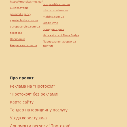
https://motokosmos.ua/
hospice-life.com.ua/
Синтезатори
mk-translations.ua
perevod.agency
maltina.com.ua
agrotechnika.com.ua
Шафи купе
europeservice.com.ua
Брендові сумки
текст юа
Натяжні стелі Nova Stelya
Посилання
Перевезення хворих за
kievperevod.com.ua
кордон
Про проект
Реклама на "Протокол"
"Протокол" без реклами!
Карта сайту
Тендер на юридичну послугу
Угода користувача
Допомогти ресурсу "Протокол"