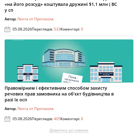
«на його розсуд» коштувала дружині $1,1 млн ( ВС
у сп
Автор:
Лента от Протокола
05.08.2026
Переглядів:
533
Коментарі:
0
Правомірним і ефективним способом захисту
речових прав замовника на об’єкт будівництва в
разі їх осп
Автор:
Лента от Протокола
05.08.2026
Переглядів:
405
Коментарі:
0
Дивитись усі новини