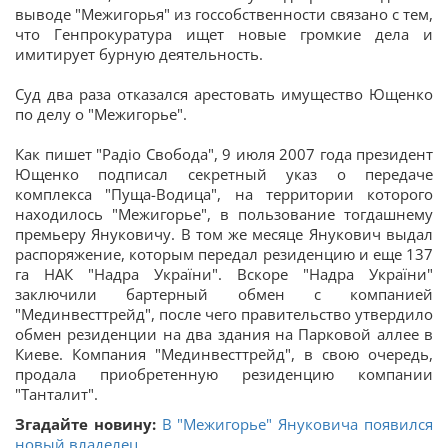
выводе "Межигорья" из госсобственности связано с тем,
что Генпрокуратура ищет новые громкие дела и
имитирует бурную деятельность.
Суд два раза отказался арестовать имущество Ющенко
по делу о "Межигорье".
Как пишет "Радіо Свобода", 9 июля 2007 года президент
Ющенко подписал секретный указ о передаче
комплекса "Пуща-Водица", на территории которого
находилось "Межигорье", в пользование тогдашнему
премьеру Януковичу. В том же месяце Янукович выдал
распоряжение, которым передал резиденцию и еще 137
га НАК "Надра України". Вскоре "Надра України"
заключили бартерный обмен с компанией
"Мединвесттрейд", после чего правительство утвердило
обмен резиденции на два здания на Парковой аллее в
Киеве. Компания "Мединвесттрейд", в свою очередь,
продала приобретенную резиденцию компании
"Танталит".
Згадайте новину:
В "Межигорье" Януковича появился
новый владелец