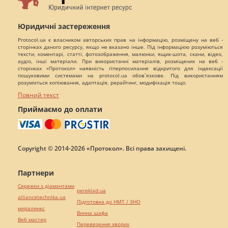
Юридичні застереження
Protocol.ua є власником авторських прав на інформацію, розміщену на веб -
сторінках даного ресурсу, якщо не вказано інше. Під інформацією розуміються
тексти, коментарі, статті, фотозображення, малюнки, ящик-шота, скани, відео,
аудіо, інші матеріали. При використанні матеріалів, розміщених на веб -
сторінках «Протокол» наявність гіперпосилання відкритого для індексації
пошуковими системами на protocol.ua обов`язкове. Під використанням
розуміється копіювання, адаптація, рерайтинг, модифікація тощо.
Повний текст
Приймаємо до оплати
Copyright © 2014-2026 «Протокол». Всі права захищені.
Партнери
Сережки з діамантами
pereklad.ua
alliancetechnika.ua
Підготовка до НМТ / ЗНО
миралинкс
Винна шафа
Веб мастер
Перевезення хворих