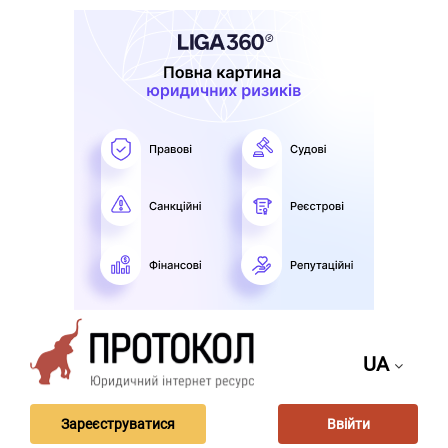
UA
Зареєструватися
Ввійти