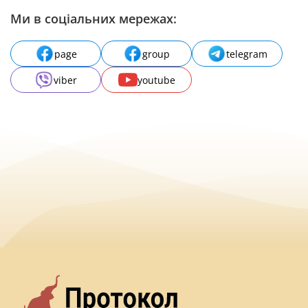
Ми в соціальних мережах:
page
group
telegram
viber
youtube