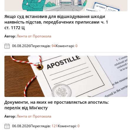
Якщо суд встановив для відшкодування шкоди
наявність підстав, передбачених приписами ч. 1
ст. 1172 Ц
Автор:
Лента от Протокола
06.08.2026
Переглядів:
94
Коментарі:
0
Документи, на яких не проставляється апостиль:
перелік від Мін’юсту
Автор:
Лента от Протокола
06.08.2026
Переглядів:
121
Коментарі:
0