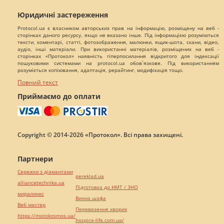
Юридичні застереження
Protocol.ua є власником авторських прав на інформацію, розміщену на веб -
сторінках даного ресурсу, якщо не вказано інше. Під інформацією розуміються
тексти, коментарі, статті, фотозображення, малюнки, ящик-шота, скани, відео,
аудіо, інші матеріали. При використанні матеріалів, розміщених на веб -
сторінках «Протокол» наявність гіперпосилання відкритого для індексації
пошуковими системами на protocol.ua обов`язкове. Під використанням
розуміється копіювання, адаптація, рерайтинг, модифікація тощо.
Повний текст
Приймаємо до оплати
Copyright © 2014-2026 «Протокол». Всі права захищені.
Партнери
Сережки з діамантами
pereklad.ua
alliancetechnika.ua
Підготовка до НМТ / ЗНО
миралинкс
Винна шафа
Веб мастер
Перевезення хворих
https://motokosmos.ua/
hospice-life.com.ua/