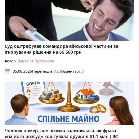
Суд оштрафував командира військової частини за
ігнорування рішення на 66 560 грн
Автор:
Лента от Протокола
05.08.2026
Переглядів:
426
Коментарі:
0
Чоловік помер, але позика залишилася: як фраза
«на його розсуд» коштувала дружині $1,1 млн ( ВС