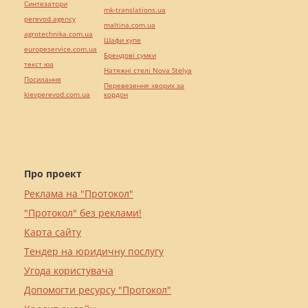
Синтезатори
mk-translations.ua
perevod.agency
maltina.com.ua
agrotechnika.com.ua
Шафи купе
europeservice.com.ua
Брендові сумки
текст юа
Натяжні стелі Nova Stelya
Посилання
Перевезення хворих за
kievperevod.com.ua
кордон
Про проект
Реклама на "Протокол"
"Протокол" без реклами!
Карта сайту
Тендер на юридичну послугу
Угода користувача
Допомогти ресурсу "Протокол"