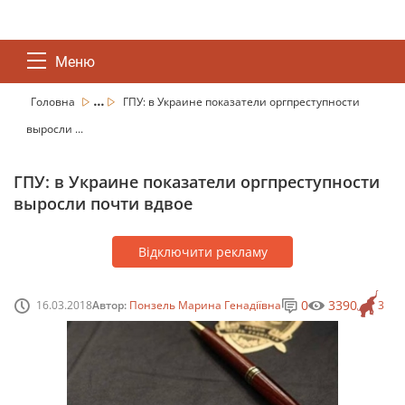
Меню
...
Головна
ГПУ: в Украине показатели оргпреступности
выросли ...
ГПУ: в Украине показатели оргпреступности
выросли почти вдвое
Відключити рекламу
0
3390
16.03.2018
Автор:
Понзель Марина Генадіївна
3