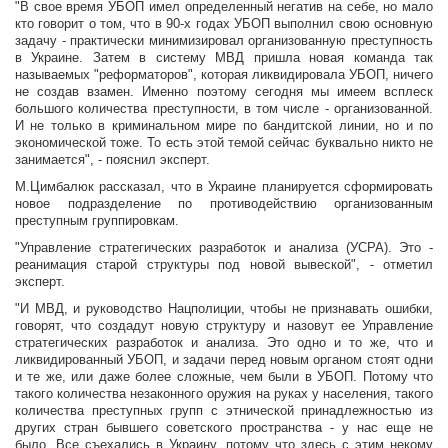
"В свое время УБОП имел определенный негатив на себе, но мало
кто говорит о том, что в 90-х годах УБОП выполнил свою основную
задачу - практически минимизировал организованную преступность
в Украине. Затем в систему МВД пришла новая команда так
называемых "реформаторов", которая ликвидировала УБОП, ничего
не создав взамен. Именно поэтому сегодня мы имеем всплеск
большого количества преступности, в том числе - организованной.
И не только в криминальном мире по бандитской линии, но и по
экономической тоже. То есть этой темой сейчас буквально никто не
занимается", - пояснил эксперт.
М.Цимбалюк рассказал, что в Украине планируется сформировать
новое подразделение по противодействию организованным
преступным группировкам.
"Управление стратегических разработок и анализа (УСРА). Это -
реанимация старой структуры под новой вывеской", - отметил
эксперт.
"И МВД, и руководство Нацполиции, чтобы не признавать ошибки,
говорят, что создадут новую структуру и назовут ее Управление
стратегических разработок и анализа. Это одно и то же, что и
ликвидированный УБОП, и задачи перед новым органом стоят одни
и те же, или даже более сложные, чем были в УБОП. Потому что
такого количества незаконного оружия на руках у населения, такого
количества преступных групп с этнической принадлежностью из
других стран бывшего советского пространства - у нас еще не
было. Все съехались в Украину, потому что здесь с этим некому