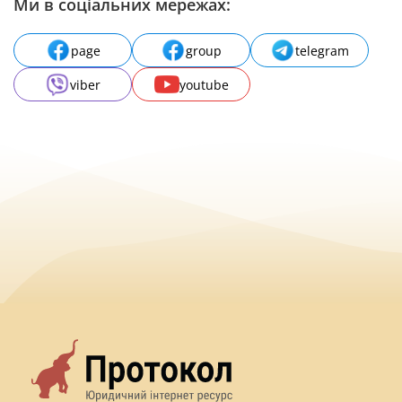
Ми в соціальних мережах:
page
group
telegram
viber
youtube