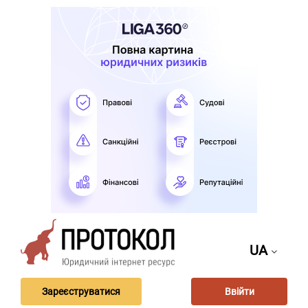
UA
Зареєструватися
Ввійти