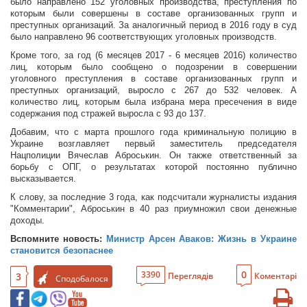
было направлено 152 уголовных производства, преступления по
которым были совершены в составе организованных групп и
преступных организаций. За аналогичный период в 2016 году в суд
было направлено 96 соответствующих уголовных производств.
Кроме того, за год (6 месяцев 2017 - 6 месяцев 2016) количество
лиц, которым было сообщено о подозрении в совершении
уголовного преступления в составе организованных групп и
преступных организаций, выросло с 267 до 532 человек. А
количество лиц, которым была избрана мера пресечения в виде
содержания под стражей выросла с 93 до 137.
Добавим, что с марта прошлого года криминальную полицию в
Украине возглавляет первый заместитель председателя
Нацполиции Вячеслав Аброськин. Он также ответственный за
борьбу с ОПГ, о результатах которой постоянно публично
высказывается.
К слову, за последние 3 года, как подсчитали журналисты издания
"Комментарии", Аброськин в 40 раз приумножил свои денежные
доходы.
Вспомните новость:
Министр Арсен Аваков: Жизнь в Украине
становится безопаснее
0
3390
3
Переглядів
Коментарі
Сподобалося