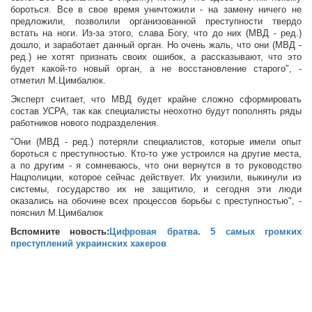
бороться. Все в свое время уничтожили - на замену ничего не
предложили, позволили организованной преступности твердо
встать на ноги. Из-за этого, слава Богу, что до них (МВД - ред.)
дошло, и заработает данный орган. Но очень жаль, что они (МВД -
ред.) не хотят признать своих ошибок, а рассказывают, что это
будет какой-то новый орган, а не восстановление старого", -
отметил М.Цимбалюк.
Эксперт считает, что МВД будет крайне сложно сформировать
состав УСРА, так как специалисты неохотно будут пополнять ряды
работников нового подразделения.
"Они (МВД - ред.) потеряли специалистов, которые имели опыт
бороться с преступностью. Кто-то уже устроился на другие места,
а по другим - я сомневаюсь, что они вернутся в то руководство
Нацполиции, которое сейчас действует. Их унизили, выкинули из
системы, государство их не защитило, и сегодня эти люди
оказались на обочине всех процессов борьбы с преступностью", -
пояснил М.Цимбалюк
Вспомните новость:
Цифровая братва. 5 самых громких
преступлений украинских хакеров