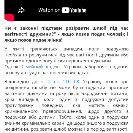
Чи є законні підстави розірвати шлюб під час
вагітності дружини?" - якщо позов подає чоловік і
якщо позов подає жінка!
У житті трапляються випадки, коли подружжю
необхідно розлучитися під час вагітності дружини або
протягом одного року після народження дитини.
Однак
Сімейний кодекс
України забороняє подання
позову до суду в зазначених випадках.
Відповідно до
ч. 2 ст.
110
СК
України, позов про
розірвання шлюбу не може бути поданий протягом
вагітності дружини та року після народження дитини,
крім випадків, коли один з подружжя допустив
протиправну поведінку, яка містить ознаки
кримінального правопорушення, щодо другого з
подружжя або дитини. Тобто, коли один з подружжя
вчиняє кримінально карані дії щодо іншого з подружжя
чи дитини, розірвати шлюб можна і в період вагітності,