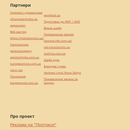
Партнери
Сережки з діамантами
pereklad.ua
alliancetechnika.ua
Підготовка до НМТ / ЗНО
миралинкс
Винна шафа
Веб мастер
Перевезення хворих
https://motokosmos.ua/
hospice-life.com.ua/
Синтезатори
mk-translations.ua
perevod.agency
maltina.com.ua
agrotechnika.com.ua
Шафи купе
europeservice.com.ua
Брендові сумки
текст юа
Натяжні стелі Nova Stelya
Посилання
Перевезення хворих за
kievperevod.com.ua
кордон
Про проект
Реклама на "Протокол"