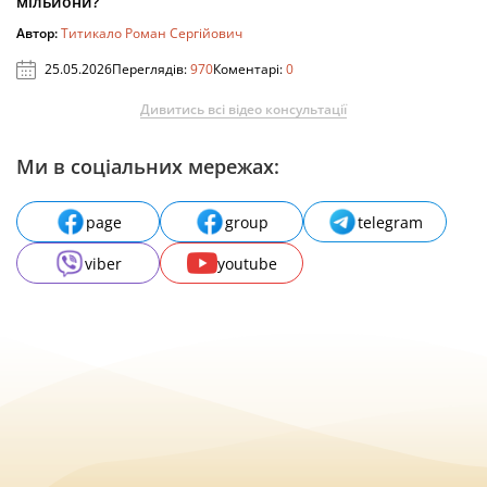
мільйони?
Автор:
Титикало Роман Сергійович
25.05.2026
Переглядів:
970
Коментарі:
0
Дивитись всі відео консультації
Ми в соціальних мережах:
page
group
telegram
viber
youtube