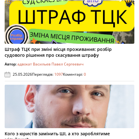
Штраф ТЦК при зміні місця проживання: розбір
судового рішення про скасування штрафу
Автор:
адвокат Васильев Павел Сергеевич
25.05.2026
Переглядів:
1097
Коментарі:
0
Кого з юристів замінить ШІ, а хто зароблятиме