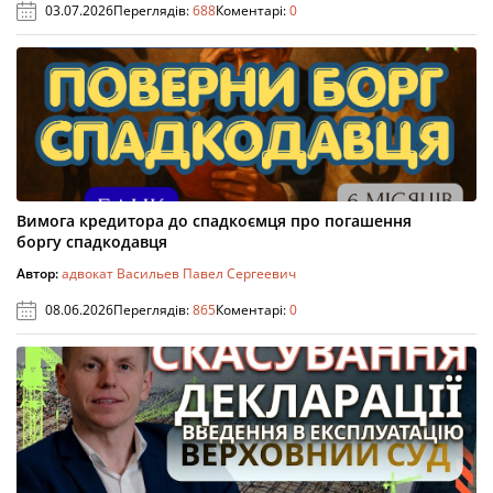
03.07.2026
Переглядів:
688
Коментарі:
0
Вимога кредитора до спадкоємця про погашення
боргу спадкодавця
Автор:
адвокат Васильев Павел Сергеевич
08.06.2026
Переглядів:
865
Коментарі:
0