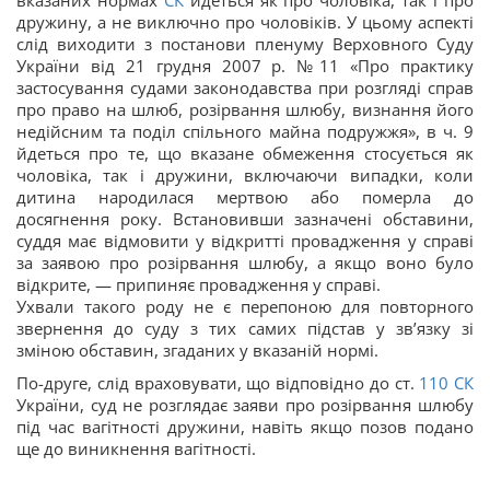
вказаних нормах
СК
йдеться як про чоловіка, так і про
дружину, а не виключно про чоловіків. У цьому аспекті
слід виходити з постанови пленуму Верховного Суду
України від 21 грудня 2007 р. №11 «Про практику
застосування судами законодавства при розгляді справ
про право на шлюб, розірвання шлюбу, визнання його
недійсним та поділ спільного майна подружжя», в ч. 9
йдеться про те, що вказане обмеження стосується як
чоловіка, так і дружини, включаючи випадки, коли
дитина народилася мертвою або померла до
досягнення року. Встановивши зазначені обставини,
суддя має відмовити у відкритті провадження у справі
за заявою про розірвання шлюбу, а якщо воно було
відкрите, — припиняє провадження у справі.
Ухвали такого роду не є перепоною для повторного
звернення до суду з тих самих підстав у зв’язку зі
зміною обставин, згаданих у вказаній нормі.
По-друге, слід враховувати, що відповідно до ст.
110
СК
України, суд не розглядає заяви про розірвання шлюбу
під час вагітності дружини, навіть якщо позов подано
ще до виникнення вагітності.