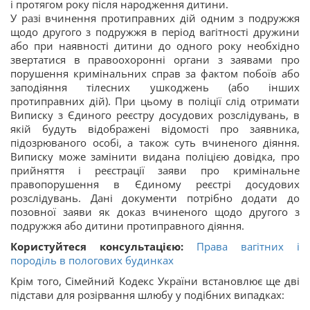
і протягом року після народження дитини.
У разі вчинення протиправних дій одним з подружжя
щодо другого з подружжя в період вагітності дружини
або при наявності дитини до одного року необхідно
звертатися в правоохоронні органи з заявами про
порушення кримінальних справ за фактом побоїв або
заподіяння тілесних ушкоджень (або інших
протиправних дій). При цьому в поліції слід отримати
Виписку з Єдиного реєстру досудових розслідувань, в
якій будуть відображені відомості про заявника,
підозрюваного особі, а також суть вчиненого діяння.
Виписку може замінити видана поліцією довідка, про
прийняття і реєстрації заяви про кримінальне
правопорушення в Єдиному реєстрі досудових
розслідувань. Дані документи потрібно додати до
позовної заяви як доказ вчиненого щодо другого з
подружжя або дитини протиправного діяння.
Користуйтеся консультацією:
Права вагітних і
породіль в пологових будинках
Крім того, Сімейний Кодекс України встановлює ще дві
підстави для розірвання шлюбу у подібних випадках: