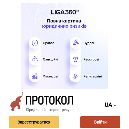
UA
Зареєструватися
Ввійти