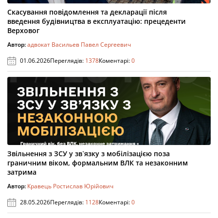
Скасування повідомлення та декларації після
введення будівництва в експлуатацію: прецеденти
Верховог
Автор:
адвокат Васильев Павел Сергеевич
01.06.2026
Переглядів:
1378
Коментарі:
0
Звільнення з ЗСУ у зв`язку з мобілізацією поза
граничним віком, формальним ВЛК та незаконним
затрима
Автор:
Кравець Ростислав Юрійович
28.05.2026
Переглядів:
1128
Коментарі:
0