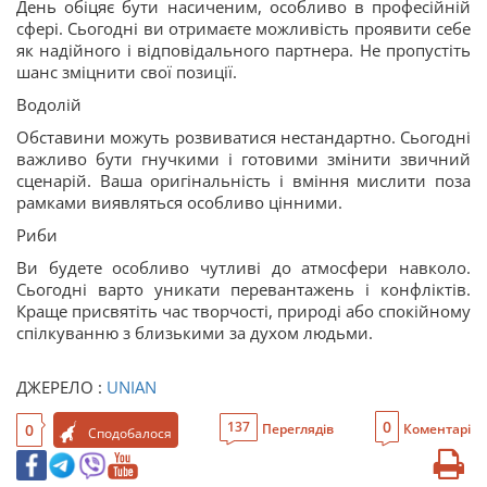
День обіцяє бути насиченим, особливо в професійній
сфері. Сьогодні ви отримаєте можливість проявити себе
як надійного і відповідального партнера. Не пропустіть
шанс зміцнити свої позиції.
Водолій
Обставини можуть розвиватися нестандартно. Сьогодні
важливо бути гнучкими і готовими змінити звичний
сценарій. Ваша оригінальність і вміння мислити поза
рамками виявляться особливо цінними.
Риби
Ви будете особливо чутливі до атмосфери навколо.
Сьогодні варто уникати перевантажень і конфліктів.
Краще присвятіть час творчості, природі або спокійному
спілкуванню з близькими за духом людьми.
ДЖЕРЕЛО :
UNIAN
0
137
0
Переглядів
Коментарі
Сподобалося