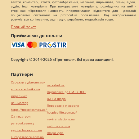
тексти, коментарі, статті, фотозображення, малюнки, ящик-шота, скани, відео,
аудіо, інші матеріали. При використанні матеріалів, розміщених на веб -
сторінках «Протокол» наявність гіперпосилання відкритого для індексації
пошуковими системами на protocol.ua обов`язкове. Під використанням
розуміється копіювання, адаптація, рерайтинг, модифікація тощо.
Повний текст
Приймаємо до оплати
Copyright © 2014-2026 «Протокол». Всі права захищені.
Партнери
Сережки з діамантами
pereklad.ua
alliancetechnika.ua
Підготовка до НМТ / ЗНО
миралинкс
Винна шафа
Веб мастер
Перевезення хворих
https://motokosmos.ua/
hospice-life.com.ua/
Синтезатори
mk-translations.ua
perevod.agency
maltina.com.ua
agrotechnika.com.ua
Шафи купе
europeservice.com.ua