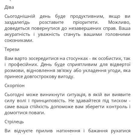
Діва
Сьогоднішній день буде продуктивним, якщо ви
заздалегідь розставите пріоритети. Можливо,
доведеться повернутися до незавершених справ. Ваша
акуратність і уважність стануть вашими головними
союзниками.
Терези
Вам варто зосередитися на стосунках - як особистих, так
і професійних. День буде сприятливим для відвертої
розмови, відновлення зв'язку або укладення угоди, яка
принесе довгострокову вигоду.
Скорпіон
Сьогодні може виникнути ситуація, в якій ви виявите
силу волі і принциповість. Не здавайтеся під тиском -
саме ваша стійкість допоможе вам зберегти контроль і
домогтися поваги.
Стрілець
Ви відчуєте прилив натхнення і бажання рухатися