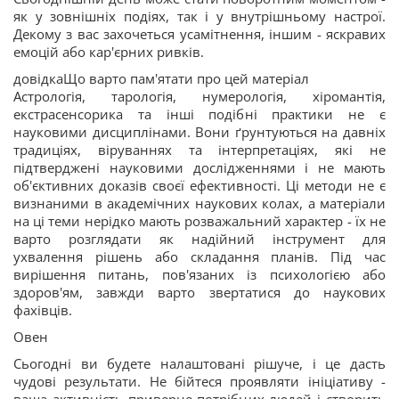
як у зовнішніх подіях, так і у внутрішньому настрої.
Декому з вас захочеться усамітнення, іншим - яскравих
емоцій або кар'єрних ривків.
довідкаЩо варто пам'ятати про цей матеріал
Астрологія, тарологія, нумерологія, хіромантія,
екстрасенсорика та інші подібні практики не є
науковими дисциплінами. Вони ґрунтуються на давніх
традиціях, віруваннях та інтерпретаціях, які не
підтверджені науковими дослідженнями і не мають
об'єктивних доказів своєї ефективності. Ці методи не є
визнаними в академічних наукових колах, а матеріали
на ці теми нерідко мають розважальний характер - їх не
варто розглядати як надійний інструмент для
ухвалення рішень або складання планів. Під час
вирішення питань, пов'язаних із психологією або
здоров'ям, завжди варто звертатися до наукових
фахівців.
Овен
Сьогодні ви будете налаштовані рішуче, і це дасть
чудові результати. Не бійтеся проявляти ініціативу -