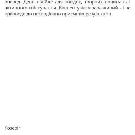
вперед. День підійде для поїздок, творчих починань і
активного спілкування. Ваш ентузіазм заразливий - і це
призведе до несподівано приємних результатів.
Козеріг