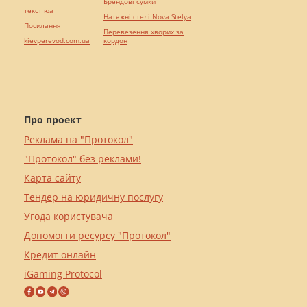
Брендові сумки
текст юа
Натяжні стелі Nova Stelya
Посилання
Перевезення хворих за
kievperevod.com.ua
кордон
Про проект
Реклама на "Протокол"
"Протокол" без реклами!
Карта сайту
Тендер на юридичну послугу
Угода користувача
Допомогти ресурсу "Протокол"
Кредит онлайн
iGaming Protocol