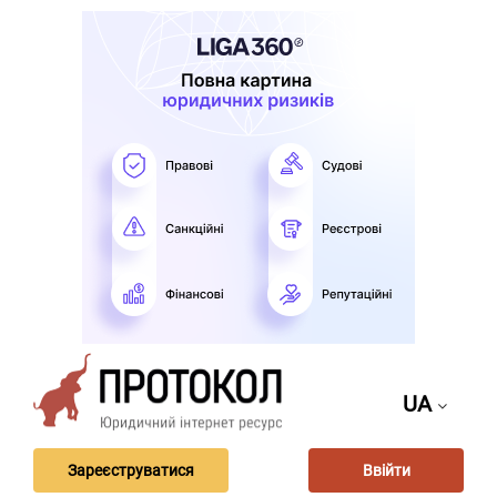
UA
Зареєструватися
Ввійти