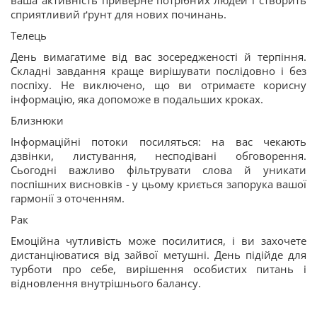
ваша активність приверне потрібних людей і створить
сприятливий ґрунт для нових починань.
Телець
День вимагатиме від вас зосередженості й терпіння.
Складні завдання краще вирішувати послідовно і без
поспіху. Не виключено, що ви отримаєте корисну
інформацію, яка допоможе в подальших кроках.
Близнюки
Інформаційні потоки посиляться: на вас чекають
дзвінки, листування, несподівані обговорення.
Сьогодні важливо фільтрувати слова й уникати
поспішних висновків - у цьому криється запорука вашої
гармонії з оточенням.
Рак
Емоційна чутливість може посилитися, і ви захочете
дистанціюватися від зайвої метушні. День підійде для
турботи про себе, вирішення особистих питань і
відновлення внутрішнього балансу.