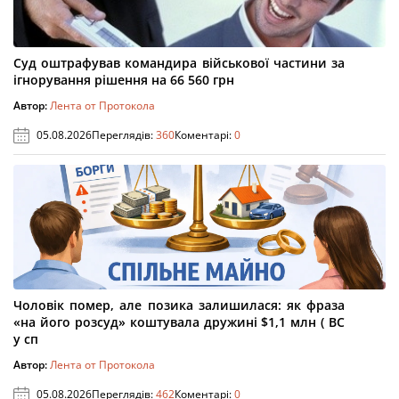
Суд оштрафував командира військової частини за
ігнорування рішення на 66 560 грн
Автор:
Лента от Протокола
05.08.2026
Переглядів:
360
Коментарі:
0
Чоловік помер, але позика залишилася: як фраза
«на його розсуд» коштувала дружині $1,1 млн ( ВС
у сп
Автор:
Лента от Протокола
05.08.2026
Переглядів:
462
Коментарі:
0