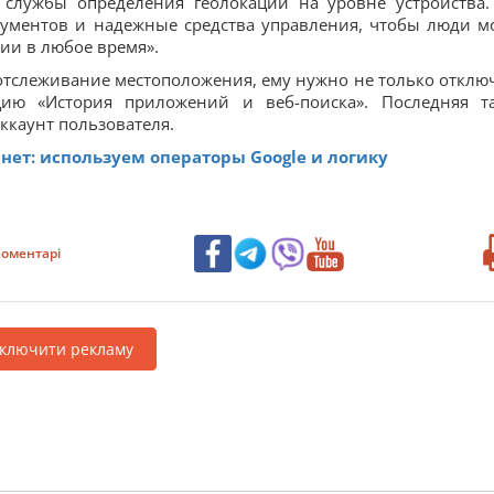
з службы определения геолокации на уровне устройства
рументов и надежные средства управления, чтобы люди м
ии в любое время».
отслеживание местоположения, ему нужно не только отклю
ию «История приложений и веб-поиска». Последняя т
ккаунт пользователя.
рнет: используем операторы Google и логику
оментарі
дключити рекламу