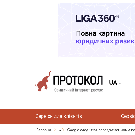
UA
Сервіси для клієнтів
Серві
...
Головна
Google следит за передвижениями по