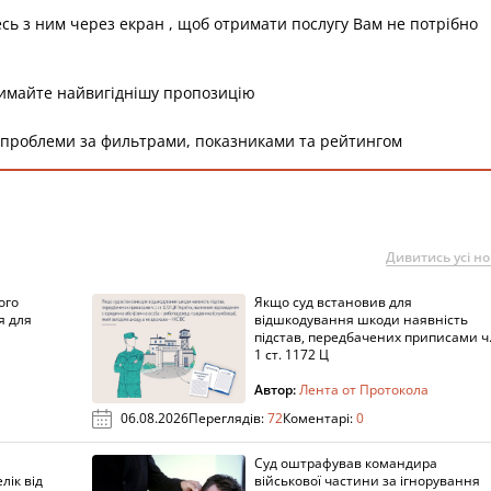
есь з ним через екран , щоб отримати послугу Вам не потрібно
римайте найвигіднішу пропозицію
 проблеми за фильтрами, показниками та рейтингом
Дивитись усі н
ого
Якщо суд встановив для
я для
відшкодування шкоди наявність
підстав, передбачених приписами ч
1 ст. 1172 Ц
Автор:
Лента от Протокола
06.08.2026
Переглядів:
72
Коментарі:
0
Суд оштрафував командира
лік від
військової частини за ігнорування