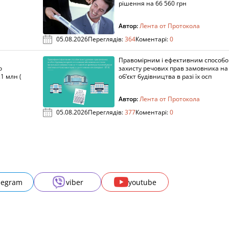
рішення на 66 560 грн
Автор:
Лента от Протокола
05.08.2026
Переглядів:
364
Коментарі:
0
Правомірним і ефективним способ
о
захисту речових прав замовника на
1 млн (
об’єкт будівництва в разі їх осп
Автор:
Лента от Протокола
05.08.2026
Переглядів:
377
Коментарі:
0
legram
viber
youtube