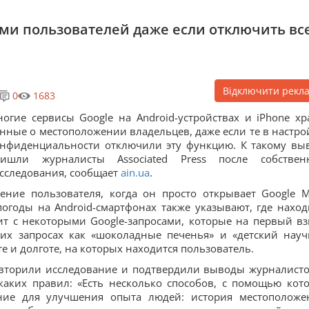
ми пользователей даже если отключить вс
Відключити рекл
0
1683
огие сервисы Google на Android-устройствах и iPhone хр
нные о местоположении владельцев, даже если те в настро
нфиденциальности отключили эту функцию. К такому вы
ришли журналисты Associated Press после собствен
сследования, сообщает
ain.ua
.
ение пользователя, когда он просто открывает Google M
годы на Android-смартфонах также указывают, где наход
ит с некоторыми Google-запросами, которые на первый вз
ких запросах как «шоколадные печенья» и «детский нау
 и долготе, на которых находится пользователь.
овторили исследование и подтвердили выводы журналисто
каких правил: «Есть несколько способов, с помощью кот
ние для улучшения опыта людей: история местоположе