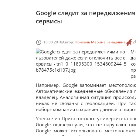
Google следит за передвижения
сервисы
18.08.2018
Автор:
Понзель Марина Генадіївна
2
Мн
да
ко
п
ра
Например, Google запоминает местополож
Автоматические ежедневные обновления по
владелец. Аналогичная ситуация происход
никак не связаны с геолокацией. При та
набор» компания сохраняет данные о широте
Ученые из Принстонского университета п
Google подчеркнули, что не нарушают ни
Google может использовать местоположе