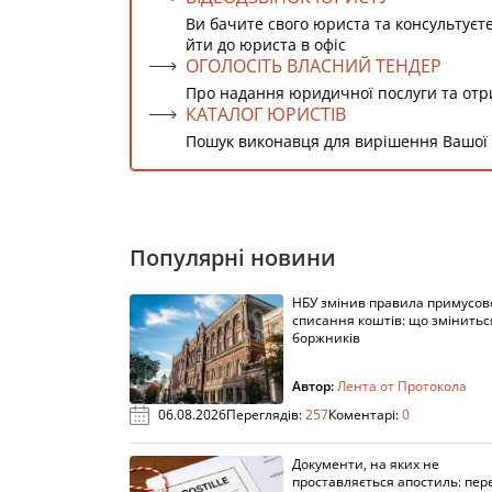
Ви бачите свого юриста та консультуєт
йти до юриста в офіс
ОГОЛОСІТЬ ВЛАСНИЙ ТЕНДЕР
Про надання юридичної послуги та от
КАТАЛОГ ЮРИСТІВ
Пошук виконавця для вирішення Вашої
Популярні новини
НБУ змінив правила примусов
списання коштів: що змінитьс
боржників
Автор:
Лента от Протокола
06.08.2026
Переглядів:
257
Коментарі:
0
Документи, на яких не
проставляється апостиль: пере