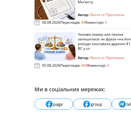
Мін’юсту
Автор:
Лента от Протокола
06.08.2026
Переглядів:
84
Коментарі:
0
Чоловік помер, але позика
залишилася: як фраза «на йог
розсуд» коштувала дружині $1,
ВС у сп
Автор:
Лента от Протокола
05.08.2026
Переглядів:
468
Коментарі:
0
Ми в соціальних мережах:
page
group
te