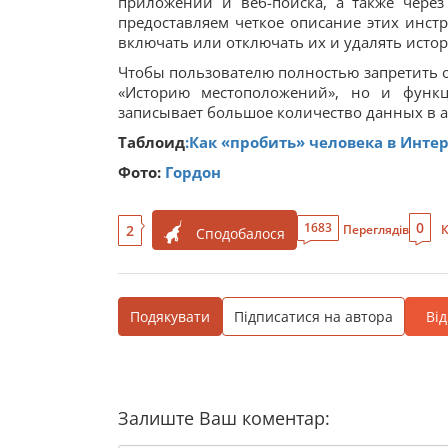
приложений и веб-поиска, а также чере
предоставляем четкое описание этих инст
включать или отключать их и удалять истор
Чтобы пользователю полностью запретить 
«Историю местоположений», но и функц
записывает большое количество данных в а
Таблоид
:Как «пробить» человека в Инте
Фото:
Гордон
0
1683
2
Переглядів
К
Сподобалося
Подякувати
Підписатися на автора
Ві
Залиште Ваш коментар: