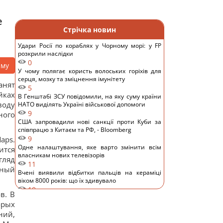
е
Стрічка новин
Удари Росії по кораблях у Чорному морі: у FP
розкрили наслідки
0
аму
У чому полягає користь волоських горіхів для
серця, мозку та зміцнення імунітету
анят
5
йках
В Генштабі ЗСУ повідомили, на яку суму країни
воду
НАТО виділять Україні військової допомоги
9
ного
США запровадили нові санкції проти Куби за
співпрацю з Китаєм та РФ, - Bloomberg
9
aps.
Одне налаштування, яке варто змінити всім
ится
власникам нових телевізорів
гляд
11
чный
Вчені виявили відбитки пальців на кераміці
віком 8000 років: що їх здивувало
10
в. В
Україна ставить Путіна на передвиборчий
орых
годинник, - Newsweek
ний,
14