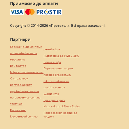
Приймаємо до оплати
Copyright © 2014-2026 «Протокол». Всі права захищені.
Партнери
Сережки з діамантами
pereklad.ua
alliancetechnika.ua
Підготовка до НМТ / ЗНО
миралинкс
Винна шафа
Веб мастер
Перевезення хворих
https://motokosmos.ua/
hospice-life.com.ua/
Синтезатори
mk-translations.ua
perevod.agency
maltina.com.ua
agrotechnika.com.ua
Шафи купе
europeservice.com.ua
Брендові сумки
текст юа
Натяжні стелі Nova Stelya
Посилання
Перевезення хворих за
kievperevod.com.ua
кордон