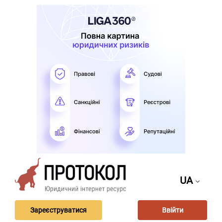
UA
Зареєструватися
Ввійти