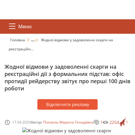
Меню
...
Головна
Жодної відмови у задоволенні скарги на
реєстраційн...
Жодної відмови у задоволенні скарги на
реєстраційні дії з формальних підстав: офіс
протидії рейдерству звітує про перші 100 днів
роботи
Відключити рекламу
1
2254
17.04.2020
Автор:
Понзель Марина Генадіївна
1