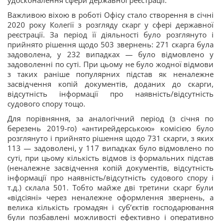
удосконалення сфери державної реєстрації.
Важливою віхою в роботі Офісу стало створення в січні
2020 року Колегії з розгляду скарг у сфері державної
реєстрації. За період її діяльності було розглянуто і
прийнято рішення щодо 503 звернень: 271 скарга була
задоволена, у 232 випадках — було відмовлено у
задоволенні по суті. При цьому не було жодної відмови
з таких раніше популярних підстав як неналежне
засвідчення копій документів, доданих до скарги,
відсутність інформації про наявність/відсутність
судового спору тощо.
Для порівняння, за аналогічний період (з січня по
березень 2019-го) «антирейдерською» комісією було
розглянуто і прийнято рішення щодо 731 скарги, з яких
113 — задоволені, у 117 випадках було відмовлено по
суті, при цьому кількість відмов із формальних підстав
(неналежне засвідчення копій документів, відсутність
інформації про наявність/відсутність судового спору і
т.д.) склала 501. Тобто майже дві третини скарг були
«відсіяні» через неналежне оформлення звернень, а
велика кількість громадян і суб’єктів господарювання
були позбавлені можливості ефективно і оперативно