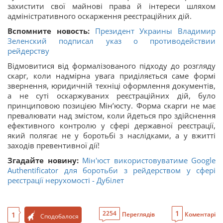
захистити свої майнові права й інтереси шляхом
адміністративного оскарження реєстраційних дій.
Вспомните новость:
Президент Украины Владимир
Зеленский подписал указ о противодействии
рейдерству
Відмовитися від формалізованого підходу до розгляду
скарг, коли надмірна увага приділяється саме формі
звернення, юридичній техніці оформлення документів,
а не суті оскаржуваних реєстраційних дій, було
принциповою позицією Мін’юсту. Форма скарги не має
превалювати над змістом, коли йдеться про здійснення
ефективного контролю у сфері державної реєстрації,
який полягає не у боротьбі з наслідками, а у вжитті
заходів превентивної дії!
Згадайте новину:
Мін'юст використовуватиме Google
Authentificator для боротьби з рейдерством у сфері
реєстрації нерухомості - Дубілет
1
2254
1
Переглядів
Коментарі
Сподобалося