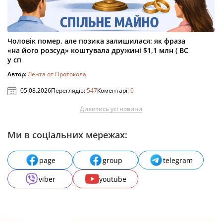
Чоловік помер, але позика залишилася: як фраза
«на його розсуд» коштувала дружині $1,1 млн ( ВС
у сп
Автор:
Лента от Протокола
05.08.2026
Переглядів:
547
Коментарі:
0
Дивитись усі новини
Ми в соціальних мережах:
page
group
telegram
viber
youtube