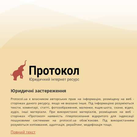
Юридичні застереження
Protocol.ua є власником авторських прав на інформацію, розміщену на веб -
сторінках даного ресурсу, якщо не вказано інше. Під інформацією розуміються
тексти, коментарі, статті, фотозображення, малюнки, ящик-шота, скани, відео,
аудіо, інші матеріали. При використанні матеріалів, розміщених на веб -
сторінках «Протокол» наявність гіперпосилання відкритого для індексації
пошуковими системами на protocol.ua обов`язкове. Під використанням
розуміється копіювання, адаптація, рерайтинг, модифікація тощо.
Повний текст