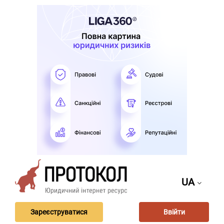
UA
Зареєструватися
Ввійти