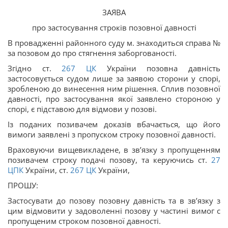
ЗАЯВА
про застосування строків позовної давності
В провадженні районного суду м. знаходиться справа №
за позовом до про стягнення заборгованості.
Згідно ст.
267
ЦК
України позовна давність
застосовується судом лише за заявою сторони у спорі,
зробленою до винесення ним рішення. Сплив позовної
давності, про застосування якої заявлено стороною у
спорі, є підставою для відмови у позові.
Із поданих позивачем доказів вбачається, що його
вимоги заявлені з пропуском строку позовної давності.
Враховуючи вищевикладене, в зв’язку з пропущенням
позивачем строку подачі позову, та керуючись ст.
27
ЦПК
України, ст.
267
ЦК
України,
ПРОШУ:
Застосувати до позову позовну давність та в зв’язку з
цим відмовити у задоволенні позову у частині вимог с
пропущеним строком позовної давності.