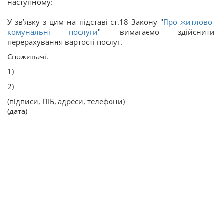
наступному:
У зв’язку з цим на підставі ст.18 Закону "
Про житлово-
комунальні послуги
" вимагаємо здійснити
перерахування вартості послуг.
Споживачі:
1)
2)
(підписи, ПІБ, адреси, телефони)
(дата)