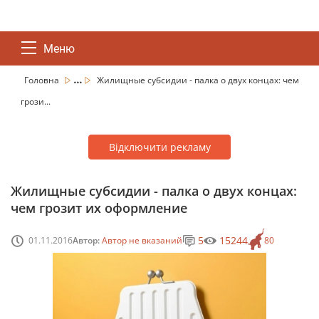
Меню
...
Головна
Жилищные субсидии - палка о двух концах: чем
грози...
Відключити рекламу
Жилищные субсидии - палка о двух концах:
чем грозит их оформление
5
15244
01.11.2016
Автор:
Автор не вказаний
80