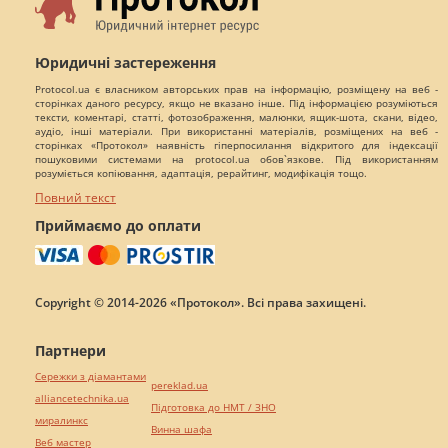
Юридичні застереження
Protocol.ua є власником авторських прав на інформацію, розміщену на веб -
сторінках даного ресурсу, якщо не вказано інше. Під інформацією розуміються
тексти, коментарі, статті, фотозображення, малюнки, ящик-шота, скани, відео,
аудіо, інші матеріали. При використанні матеріалів, розміщених на веб -
сторінках «Протокол» наявність гіперпосилання відкритого для індексації
пошуковими системами на protocol.ua обов`язкове. Під використанням
розуміється копіювання, адаптація, рерайтинг, модифікація тощо.
Повний текст
Приймаємо до оплати
Copyright © 2014-2026 «Протокол». Всі права захищені.
Партнери
Сережки з діамантами
pereklad.ua
alliancetechnika.ua
Підготовка до НМТ / ЗНО
миралинкс
Винна шафа
Веб мастер