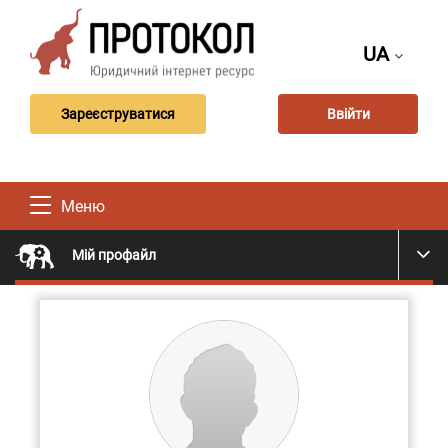
UA
Зареєструватися
Ввійти
Меню
Мій профайл