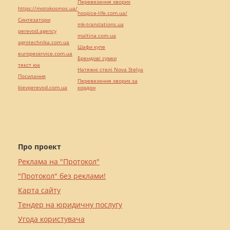
Перевезення хворих
https://motokosmos.ua/
hospice-life.com.ua/
Синтезатори
mk-translations.ua
perevod.agency
maltina.com.ua
agrotechnika.com.ua
Шафи купе
europeservice.com.ua
Брендові сумки
текст юа
Натяжні стелі Nova Stelya
Посилання
Перевезення хворих за
kievperevod.com.ua
кордон
Про проект
Реклама на "Протокол"
"Протокол" без реклами!
Карта сайту
Тендер на юридичну послугу
Угода користувача