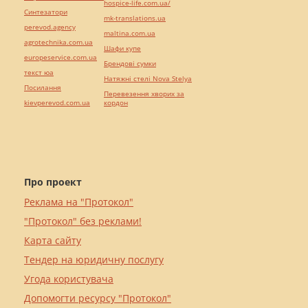
hospice-life.com.ua/
Синтезатори
mk-translations.ua
perevod.agency
maltina.com.ua
agrotechnika.com.ua
Шафи купе
europeservice.com.ua
Брендові сумки
текст юа
Натяжні стелі Nova Stelya
Посилання
Перевезення хворих за
kievperevod.com.ua
кордон
Про проект
Реклама на "Протокол"
"Протокол" без реклами!
Карта сайту
Тендер на юридичну послугу
Угода користувача
Допомогти ресурсу "Протокол"