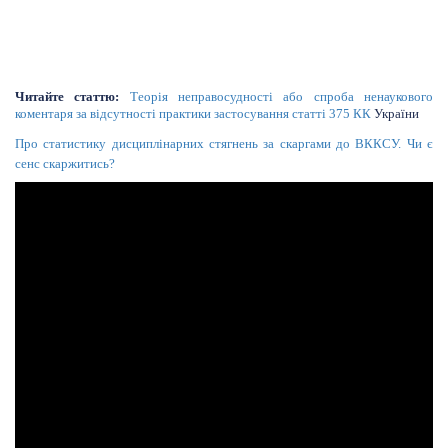
Читайте статтю:
Теорія неправосудності або спроба ненаукового
коментаря за відсутності практики застосування статті
375
КК
України
Про статистику дисциплінарних стягнень за скаргами до ВККСУ. Чи є
сенс скаржитись?