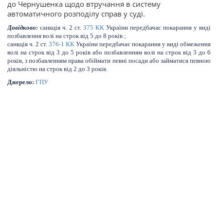
до Чернушенка щодо втручання в систему
автоматичного розподілу справ у суді.
Довідково:
санкція ч. 2 ст.
375
КК
України передбачає покарання у виді
позбавлення волі на строк від 5 до 8 років ;
санкція ч. 2 ст.
376-1
КК
України передбачає покарання у виді обмеження
волі на строк від 3 до 5 років або позбавленням волі на строк від 3 до 6
років, з позбавленням права обіймати певні посади або займатися певною
діяльністю на строк від 2 до 3 років.
Джерело:
ГПУ