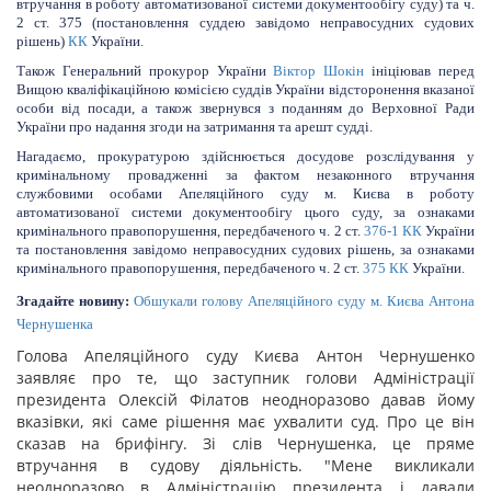
втручання в роботу автоматизованої системи документообігу суду) та ч.
2 ст. 375 (постановлення суддею завідомо неправосудних судових
рішень)
КК
України.
Також Генеральний прокурор України
Віктор Шокін
ініціював перед
Вищою кваліфікаційною комісією суддів України відсторонення вказаної
особи від посади, а також звернувся з поданням до Верховної Ради
України про надання згоди на затримання та арешт судді.
Нагадаємо, прокуратурою здійснюється досудове розслідування у
кримінальному провадженні за фактом незаконного втручання
службовими особами Апеляційного суду м. Києва в роботу
автоматизованої системи документообігу цього суду, за ознаками
кримінального правопорушення, передбаченого ч. 2 ст.
376-1
КК
України
та постановлення завідомо неправосудних судових рішень, за ознаками
кримінального правопорушення, передбаченого ч. 2 ст.
375
КК
України.
Згадайте новину:
Обшукали голову Апеляційного суду м. Києва Антона
Чернушенка
Голова Апеляційного суду Києва Антон Чернушенко
заявляє про те, що заступник голови Адміністрації
президента Олексій Філатов неодноразово давав йому
вказівки, які саме рішення має ухвалити суд. Про це він
сказав на брифінгу. Зі слів Чернушенка, це пряме
втручання в судову діяльність. "Мене викликали
неодноразово в Адміністрацію президента і давали