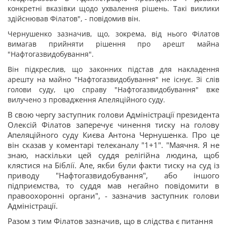
конкретні вказівки щодо ухвалення рішень. Такі виклики
здійснював Філатов", - повідомив він.
Чернушенко зазначив, що, зокрема, від нього Філатов
вимагав прийняти рішення про арешт майна
"Нафтогазвидобування".
Він підкреслив, що законних підстав для накладення
арешту на майно "Нафтогазвидобування" не існує. Зі слів
голови суду, цю справу "Нафтогазвидобування" вже
вилучено з провадження Апеляційного суду.
В свою чергу заступник голови Адміністрації президента
Олексій Філатов заперечує чинення тиску на голову
Апеляційного суду Києва Антона Чернушенка. Про це
він сказав у коментарі телеканалу "1+1". "Маячня. Я не
знаю, наскільки цей суддя релігійна людина, щоб
клястися на Біблії. Але, якби були факти тиску на суд із
приводу "Нафтогазвидобування", або іншого
підприємства, то суддя мав негайно повідомити в
правоохоронні органи", - зазначив заступник голови
Адміністрації.
Разом з тим Філатов зазначив, що в слідства є питання