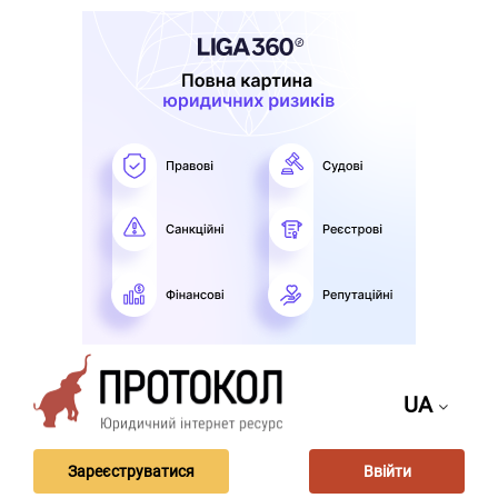
UA
Зареєструватися
Ввійти