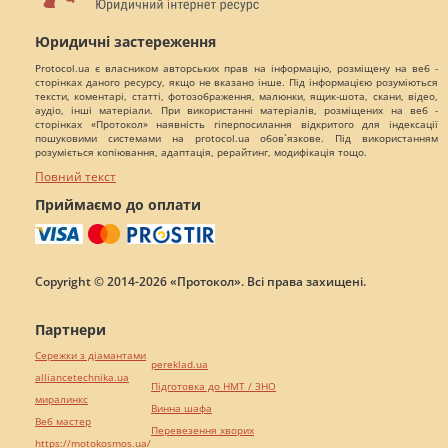
Юридичні застереження
Protocol.ua є власником авторських прав на інформацію, розміщену на веб -
сторінках даного ресурсу, якщо не вказано інше. Під інформацією розуміються
тексти, коментарі, статті, фотозображення, малюнки, ящик-шота, скани, відео,
аудіо, інші матеріали. При використанні матеріалів, розміщених на веб -
сторінках «Протокол» наявність гіперпосилання відкритого для індексації
пошуковими системами на protocol.ua обов`язкове. Під використанням
розуміється копіювання, адаптація, рерайтинг, модифікація тощо.
Повний текст
Приймаємо до оплати
Copyright © 2014-2026 «Протокол». Всі права захищені.
Партнери
Сережки з діамантами
pereklad.ua
alliancetechnika.ua
Підготовка до НМТ / ЗНО
миралинкс
Винна шафа
Веб мастер
Перевезення хворих
https://motokosmos.ua/