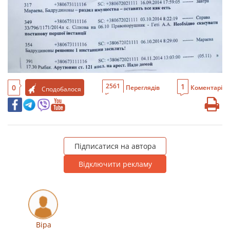
1
2561
0
Переглядів
Коментарі
Сподобалося
Підписатися на автора
Відключити рекламу
Віра