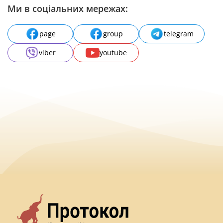
Ми в соціальних мережах:
page
group
telegram
viber
youtube