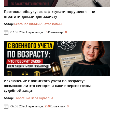
Протокол обшуку: як зафіксувати порушення і не
втратити докази для захисту
Автор:
Бессонов Віталій Анатолійович
07.08.2026
Переглядів:
55
Коментарі:
0
Исключение с воинского учета по возрасту:
возможно ли это сегодня и какие перспективы
судебной защит
Автор:
Тарасенко Вера Юрьевна
06.08.2026
Переглядів:
259
Коментарі:
0