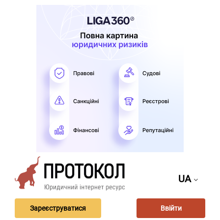
UA
Зареєструватися
Ввійти