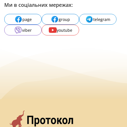
Ми в соціальних мережах:
page
group
telegram
viber
youtube