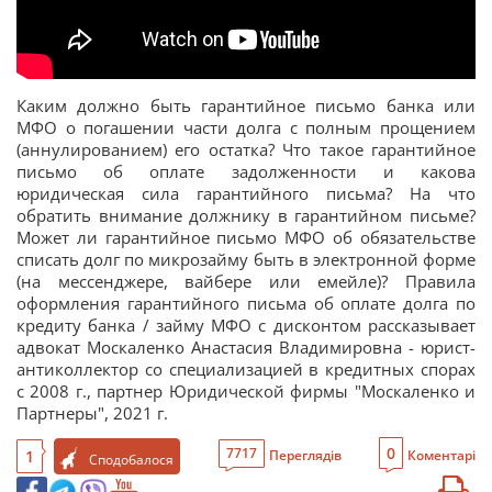
Каким должно быть гарантийное письмо банка или
МФО о погашении части долга с полным прощением
(аннулированием) его остатка? Что такое гарантийное
письмо об оплате задолженности и какова
юридическая сила гарантийного письма? На что
обратить внимание должнику в гарантийном письме?
Может ли гарантийное письмо МФО об обязательстве
списать долг по микрозайму быть в электронной форме
(на мессенджере, вайбере или емейле)? Правила
оформления гарантийного письма об оплате долга по
кредиту банка / займу МФО с дисконтом рассказывает
адвокат Москаленко Анастасия Владимировна - юрист-
антиколлектор со специализацией в кредитных спорах
с 2008 г., партнер Юридической фирмы "Москаленко и
Партнеры", 2021 г.
0
7717
1
Переглядів
Коментарі
Сподобалося