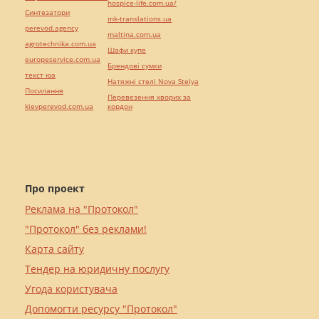
hospice-life.com.ua/
Синтезатори
mk-translations.ua
perevod.agency
maltina.com.ua
agrotechnika.com.ua
Шафи купе
europeservice.com.ua
Брендові сумки
текст юа
Натяжні стелі Nova Stelya
Посилання
Перевезення хворих за
kievperevod.com.ua
кордон
Про проект
Реклама на "Протокол"
"Протокол" без реклами!
Карта сайту
Тендер на юридичну послугу
Угода користувача
Допомогти ресурсу "Протокол"