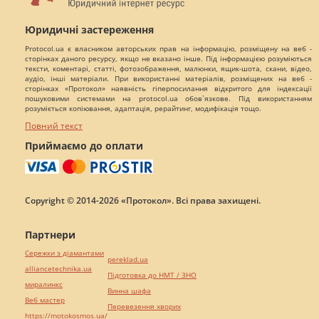
Юридичні застереження
Protocol.ua є власником авторських прав на інформацію, розміщену на веб -
сторінках даного ресурсу, якщо не вказано інше. Під інформацією розуміються
тексти, коментарі, статті, фотозображення, малюнки, ящик-шота, скани, відео,
аудіо, інші матеріали. При використанні матеріалів, розміщених на веб -
сторінках «Протокол» наявність гіперпосилання відкритого для індексації
пошуковими системами на protocol.ua обов`язкове. Під використанням
розуміється копіювання, адаптація, рерайтинг, модифікація тощо.
Повний текст
Приймаємо до оплати
Copyright © 2014-2026 «Протокол». Всі права захищені.
Партнери
Сережки з діамантами
pereklad.ua
alliancetechnika.ua
Підготовка до НМТ / ЗНО
миралинкс
Винна шафа
Веб мастер
Перевезення хворих
https://motokosmos.ua/