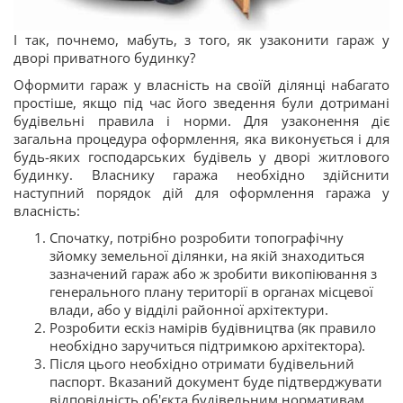
І так, почнемо, мабуть, з того, як узаконити гараж у
дворі приватного будинку?
Оформити гараж у власність на своїй ділянці набагато
простіше, якщо під час його зведення були дотримані
будівельні правила і норми. Для узаконення діє
загальна процедура оформлення, яка виконується і для
будь-яких господарських будівель у дворі житлового
будинку. Власнику гаража необхідно здійснити
наступний порядок дій для оформлення гаража у
власність:
Спочатку, потрібно розробити топографічну
зйомку земельної ділянки, на якій знаходиться
зазначений гараж або ж зробити викопіювання з
генерального плану території в органах місцевої
влади, або у відділі районної архітектури.
Розробити ескіз намірів будівництва (як правило
необхідно заручиться підтримкою архітектора).
Після цього необхідно отримати будівельний
паспорт. Вказаний документ буде підтверджувати
відповідність об'єкта будівельним нормативам.