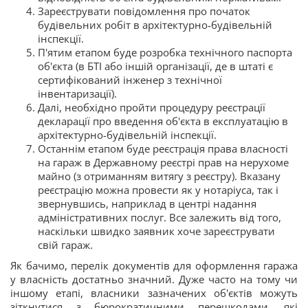
Зареєструвати повідомлення про початок
будівельних робіт в архітектурно-будівельній
інспекції.
П'ятим етапом буде розробка технічного паспорта
об'єкта (в БТІ або іншій організації, де в штаті є
сертифікований інженер з технічної
інвентаризації).
Далі, необхідно пройти процедуру реєстрації
декларації про введення об'єкта в експлуатацію в
архітектурно-будівельній інспекції.
Останнім етапом буде реєстрація права власності
на гараж в Державному реєстрі прав на нерухоме
майно (з отриманням витягу з реєстру). Вказану
реєстрацію можна провести як у нотаріуса, так і
звернувшись, наприклад в центрі надання
адміністративних послуг. Все залежить від того,
наскільки швидко заявник хоче зареєструвати
свій гараж.
Як бачимо, перелік документів для оформлення гаража
у власність достатньо значний. Дуже часто на тому чи
іншому етапі, власники зазначених об'єктів можуть
зіткнутися з бюрократичними перешкодами, які