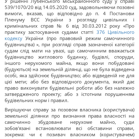
У рішенні Лубенського міськрайонного суду у справі
539/1070/20 від 14.05.2020 суд, задовольняючи позовні
вимоги, вказав, що відповідно до п. 4 Постанови
Пленуму ВСС України з розгляду цивільних і
кримінальних справ № 6 від 30.03.2012 року «Про
практику застосування судами статті
376
Цивільного
кодексу
України (про правовий режим самочинного
будівництва) », при розгляді справ зазначеної категорії
судам слід мати на увазі, що самочинним вважається
будівництво житлового будинку, будівлі, споруди,
іншого нерухомого майна, якщо вони побудовані
(будуються) на земельній ділянці, що не була відведена
особі, яка здійснює будівництво; або відведеній не для
цієї мети; або без відповідного документа, який дає
право виконувати будівельні роботи або без належно
затвердженого проекту; або з істотним порушенням
будівельних норм і правил.
Вирішуючи справу за позовом власника (користувача)
земельної ділянки про визнання права власності на
самочинно збудоване нерухоме майно, суди
зобов'язані встановлювати всі обставини справи,
зокрема: чи є позивач власником (користувачем)