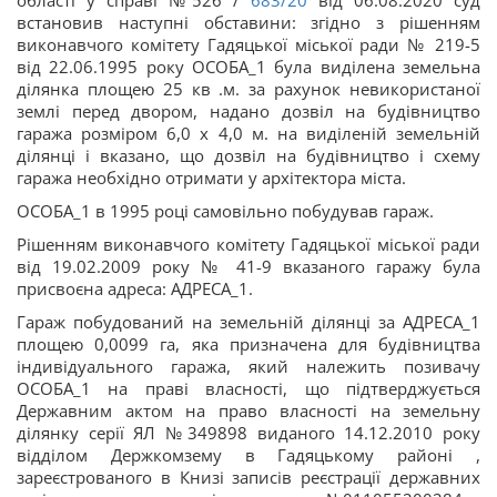
області у справі №526 /
683/20
від 06.08.2020 суд
встановив наступні обставини: згідно з рішенням
виконавчого комітету Гадяцької міської ради № 219-5
від 22.06.1995 року ОСОБА_1 була виділена земельна
ділянка площею 25 кв .м. за рахунок невикористаної
землі перед двором, надано дозвіл на будівництво
гаража розміром 6,0 х 4,0 м. на виділеній земельній
ділянці і вказано, що дозвіл на будівництво і схему
гаража необхідно отримати у архітектора міста.
ОСОБА_1 в 1995 році самовільно побудував гараж.
Рішенням виконавчого комітету Гадяцької міської ради
від 19.02.2009 року № 41-9 вказаного гаражу була
присвоєна адреса: АДРЕСА_1.
Гараж побудований на земельній ділянці за АДРЕСА_1
площею 0,0099 га, яка призначена для будівництва
індивідуального гаража, який належить позивачу
ОСОБА_1 на праві власності, що підтверджується
Державним актом на право власності на земельну
ділянку серії ЯЛ №349898 виданого 14.12.2010 року
відділом Держкомзему в Гадяцькому районі ,
зареєстрованого в Книзі записів реєстрації державних