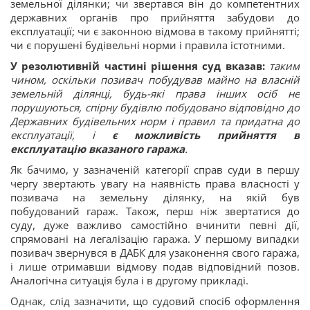
земельної ділянки; чи звертався він до компетентних
державних органів про прийняття забудови до
експлуатації; чи є законною відмова в такому прийнятті;
чи є порушені будівельні норми і правила істотними.
У резолютивній частині рішення суд вказав:
таким
чином, оскільки позивач побудував майно на власній
земельній ділянці, будь-які права інших осіб не
порушуються, спірну будівлю побудовано відповідно до
Державних будівельних норм і правил та придатна до
експлуатації, і
є можливість прийняття в
експлуатацію вказаного гаража
.
Як бачимо, у зазначеній категорії справ суди в першу
чергу звертають увагу на наявність права власності у
позивача на земельну ділянку, на якій був
побудований гараж. Також, перш ніж звертатися до
суду, дуже важливо самостійно вчинити певні дії,
спрямовані на легалізацію гаража. У першому випадки
позивач звернувся в ДАБК для узаконення свого гаража,
і лише отримавши відмову подав відповідний позов.
Аналогічна ситуація була і в другому прикладі.
Однак, слід зазначити, що судовий спосіб оформлення