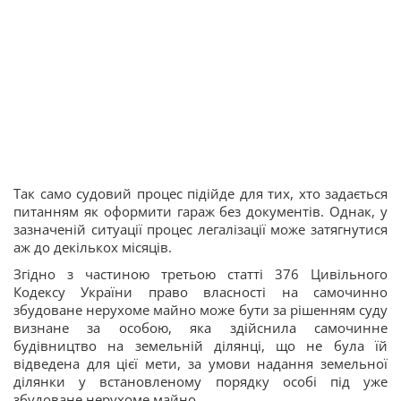
Так само судовий процес підійде для тих, хто задається
питанням як оформити гараж без документів. Однак, у
зазначеній ситуації процес легалізації може затягнутися
аж до декількох місяців.
Згідно з частиною третьою статті 376 Цивільного
Кодексу України право власності на самочинно
збудоване нерухоме майно може бути за рішенням суду
визнане за особою, яка здійснила самочинне
будівництво на земельній ділянці, що не була їй
відведена для цієї мети, за умови надання земельної
ділянки у встановленому порядку особі під уже
збудоване нерухоме майно.