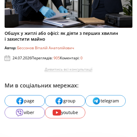
Обшук у житлі або офісі: як діяти з перших хвилин
і захистити майно
Автор:
Бессонов Віталій Анатолійович
24.07.2026
Переглядів:
905
Коментарі:
0
Дивитись всі консультації
Ми в соціальних мережах:
page
group
telegram
viber
youtube