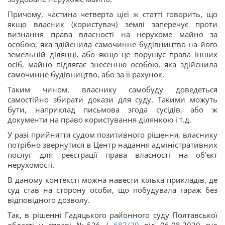
Причому, частина четверта цієї ж статті говорить, що
якщо власник (користувач) землі заперечує проти
визнання права власності на нерухоме майно за
особою, яка здійснила самочинне будівництво на його
земельній ділянці, або якщо це порушує права інших
осіб, майно підлягає знесенню особою, яка здійснила
самочинне будівництво, або за її рахунок.
Таким чином, власнику самобуду доведеться
самостійно збирати докази для суду. Такими можуть
бути, наприклад письмова згода сусідів, або ж
документи на право користування ділянкою і т.д.
У разі прийняття судом позитивного рішення, власнику
потрібно звернутися в Центр надання адміністративних
послуг для реєстрації права власності на об'єкт
нерухомості.
В даному контексті можна навести кілька прикладів, де
суд став на сторону особи, що побудувала гараж без
відповідного дозволу.
Так, в рішенні Гадяцького районного суду Полтавської