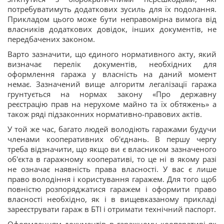
потребуватимуть додаткових зусиль для їх подолання.
Прикладом цього може бути неправомірна вимога від
власників додаткових довідок, інших документів, не
передбачених законом.
Варто зазначити, що єдиного нормативного акту, який
визначає перелік документів, необхідних для
оформлення гаража у власність на даний момент
немає. Зазначений вище алгоритм легалізації гаража
грунтується на нормах закону «Про державну
реєстрацію прав на нерухоме майно та їх обтяжень» а
також ряді підзаконних нормативно-правових актів.
У той же час, багато людей володіють гаражами будучи
членами кооперативних об'єднань. В першу чергу
треба відзначити, що якщо ви є власником зазначеного
об'єкта в гаражному кооперативі, то це ні в якому разі
не означає наявність права власності. У вас є лише
право володіння і користування гаражем. Для того щоб
повністю розпоряджатися гаражем і оформити право
власності необхідно, як і в вищевказаному прикладі
зареєструвати гараж в БТІ і отримати технічний паспорт.