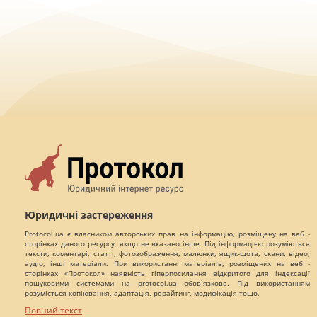
Юридичні застереження
Protocol.ua є власником авторських прав на інформацію, розміщену на веб -
сторінках даного ресурсу, якщо не вказано інше. Під інформацією розуміються
тексти, коментарі, статті, фотозображення, малюнки, ящик-шота, скани, відео,
аудіо, інші матеріали. При використанні матеріалів, розміщених на веб -
сторінках «Протокол» наявність гіперпосилання відкритого для індексації
пошуковими системами на protocol.ua обов`язкове. Під використанням
розуміється копіювання, адаптація, рерайтинг, модифікація тощо.
Повний текст