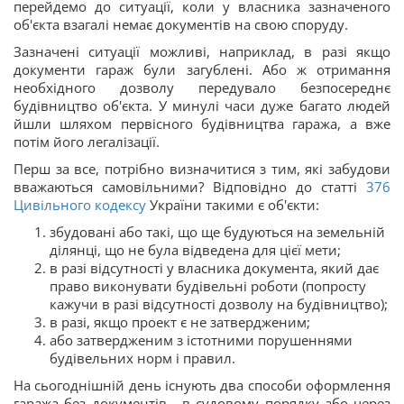
перейдемо до ситуації, коли у власника зазначеного
об'єкта взагалі немає документів на свою споруду.
Зазначені ситуації можливі, наприклад, в разі якщо
документи гараж були загублені. Або ж отримання
необхідного дозволу передувало безпосереднє
будівництво об'єкта. У минулі часи дуже багато людей
йшли шляхом первісного будівництва гаража, а вже
потім його легалізації.
Перш за все, потрібно визначитися з тим, які забудови
вважаються самовільними? Відповідно до статті
376
Цивільного кодексу
України такими є об'єкти:
збудовані або такі, що ще будуються на земельній
ділянці, що не була відведена для цієї мети;
в разі відсутності у власника документа, який дає
право виконувати будівельні роботи (попросту
кажучи в разі відсутності дозволу на будівництво);
в разі, якщо проект є не затвердженим;
або затвердженим з істотними порушеннями
будівельних норм і правил.
На сьогоднішній день існують два способи оформлення
гаража без документів - в судовому порядку або через