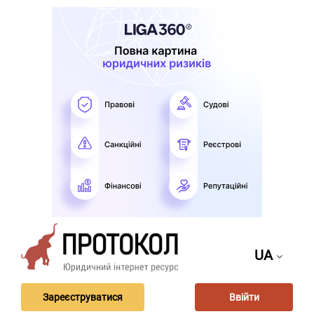
UA
Зареєструватися
Ввійти