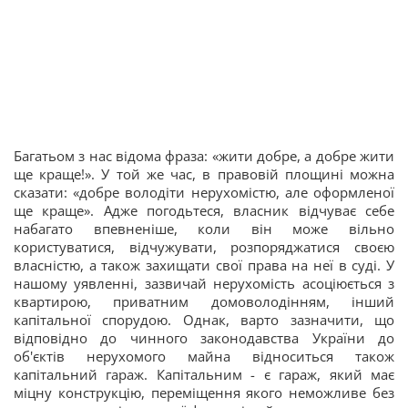
Багатьом з нас відома фраза: «жити добре, а добре жити
ще краще!». У той же час, в правовій площині можна
сказати: «добре володіти нерухомістю, але оформленої
ще краще». Адже погодьтеся, власник відчуває себе
набагато впевненіше, коли він може вільно
користуватися, відчужувати, розпоряджатися своєю
власністю, а також захищати свої права на неї в суді. У
нашому уявленні, зазвичай нерухомість асоціюється з
квартирою, приватним домоволодінням, інший
капітальної спорудою. Однак, варто зазначити, що
відповідно до чинного законодавства України до
об'єктів нерухомого майна відноситься також
капітальний гараж. Капітальним - є гараж, який має
міцну конструкцію, переміщення якого неможливе без