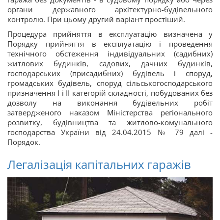
органи державного архітектурно-будівельного
контролю. При цьому другий варіант простіший.
Процедура прийняття в експлуатацію визначена у
Порядку прийняття в експлуатацію і проведення
технічного обстеження індивідуальних (садибних)
житлових будинків, садових, дачних будинків,
господарських (присадибних) будівель і споруд,
громадських будівель, споруд сільськогосподарського
призначення I і II категорій складності, побудованих без
дозволу на виконання будівельних робіт
затвердженого наказом Міністерства регіонального
розвитку, будівництва та житлово-комунального
господарства України від 24.04.2015 № 79 далі -
Порядок.
Легалізація капітальних гаражів