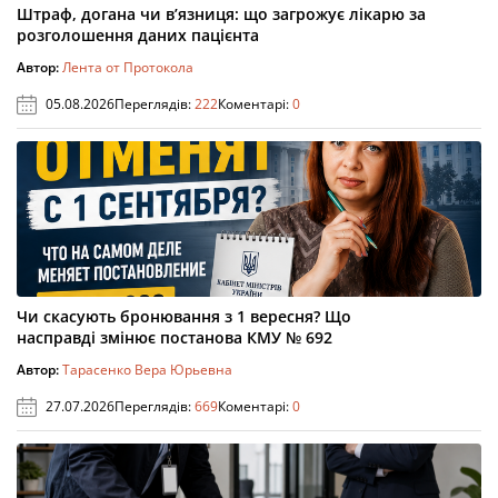
Штраф, догана чи в’язниця: що загрожує лікарю за
розголошення даних пацієнта
Автор:
Лента от Протокола
05.08.2026
Переглядів:
222
Коментарі:
0
Чи скасують бронювання з 1 вересня? Що
насправді змінює постанова КМУ № 692
Автор:
Тарасенко Вера Юрьевна
27.07.2026
Переглядів:
669
Коментарі:
0