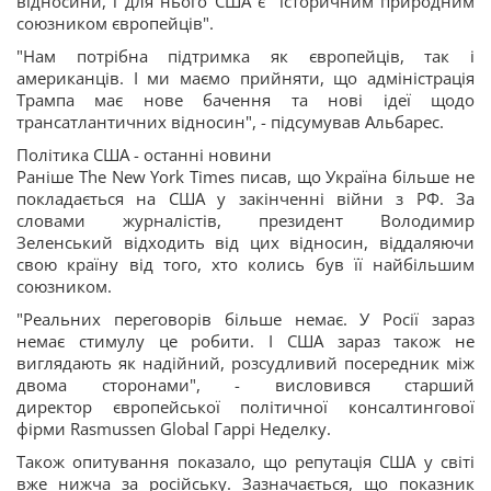
відносини, і для нього США є "історичним природним
союзником європейців".
"Нам потрібна підтримка як європейців, так і
американців. І ми маємо прийняти, що адміністрація
Трампа має нове бачення та нові ідеї щодо
трансатлантичних відносин", - підсумував Альбарес.
Політика США - останні новини
Раніше The New York Times писав, що Україна більше не
покладається на США у закінченні війни з РФ. За
словами журналістів, президент Володимир
Зеленський відходить від цих відносин, віддаляючи
свою країну від того, хто колись був її найбільшим
союзником.
"Реальних переговорів більше немає. У Росії зараз
немає стимулу це робити. І США зараз також не
виглядають як надійний, розсудливий посередник між
двома сторонами", - висловився старший
директор європейської політичної консалтингової
фірми Rasmussen Global Гаррі Неделку.
Також опитування показало, що репутація США у світі
вже нижча за російську. Зазначається, що показник