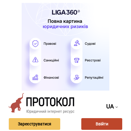
UA
Зареєструватися
Ввійти