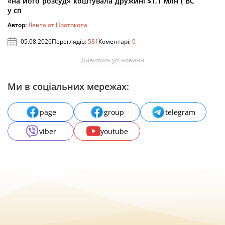
«на його розсуд» коштувала дружині $1,1 млн ( ВС
у сп
Автор:
Лента от Протокола
05.08.2026
Переглядів:
581
Коментарі:
0
Дивитись усі новини
Ми в соціальних мережах:
page
group
telegram
viber
youtube