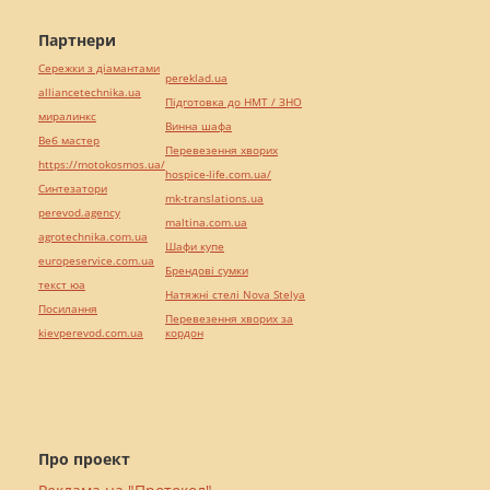
Партнери
Сережки з діамантами
pereklad.ua
alliancetechnika.ua
Підготовка до НМТ / ЗНО
миралинкс
Винна шафа
Веб мастер
Перевезення хворих
https://motokosmos.ua/
hospice-life.com.ua/
Синтезатори
mk-translations.ua
perevod.agency
maltina.com.ua
agrotechnika.com.ua
Шафи купе
europeservice.com.ua
Брендові сумки
текст юа
Натяжні стелі Nova Stelya
Посилання
Перевезення хворих за
kievperevod.com.ua
кордон
Про проект