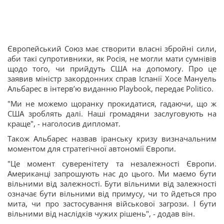
Європейський Союз має створити власні збройні сили,
аби такі супротивники, як Росія, не могли мати сумнівів
щодо того, чи прийдуть США на допомогу. Про це
заявив міністр закордонних справ Іспанії Хосе Мануель
Альбарес в інтерв’ю виданню Playbook, передає Politico.
"Ми не можемо щоранку прокидатися, гадаючи, що ж
США зроблять далі. Наші громадяни заслуговують на
краще", - наголосив дипломат.
Також Альбарес назвав іранську кризу визначальним
моментом для стратегічної автономії Європи.
"Це момент суверенітету та незалежності Європи.
Американці запрошують нас до цього. Ми маємо бути
вільними від залежності. Бути вільними від залежності
означає бути вільними від примусу, чи то йдеться про
мита, чи про застосування військової загрози. І бути
вільними від наслідків чужих рішень", - додав він.