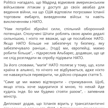
Politico нагадало, що Мадрид відмовив американським
військовим літакам у доступі до своїх авіабаз для
ведення війни, на що США відповіли погрозами Іспанії
торговим ембарго, виведенням військ та навіть
виключенням з НАТО.
"Нам потрібні збройні сили, спільний оборонний
потенціал. Сполучені Штати роблять свою армію дедалі
сильнішою, і ніхто не вважає, що це послаблює НАТО.
Якщо НАТО більше не забезпечує ту безпеку, яку
забезпечувало раніше… [тоді] ми, європейці, маємо
робити більше", - підкреслив Альбарес, додавши, що це
не слід розглядати як спробу підірвати НАТО.
За його словами, "магія" НАТО полягає у тому, що, коли
країна в альянсі, то нічого не відбувається, адже ніхто
не наважується перевірити, чи дійсно спрацює стаття 5.
"Саме це ми маємо відтворити - стримування. Щоб,
якщо хтось хоче задиратися зі мною, то нехай йде
кудись інде. Бо ми будемо стояти разом", - запевнив
міністр.
Дипломат додав, що Іспанія вірить у трансатлантичні