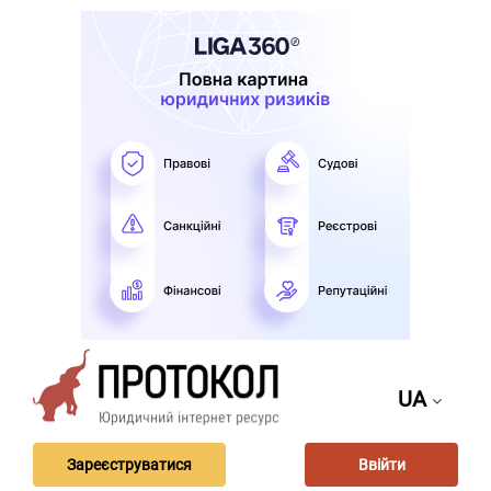
UA
Зареєструватися
Ввійти