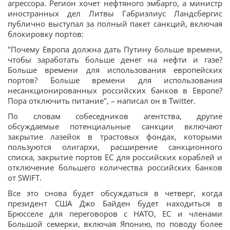
агрессора. Регион хочет нефтяного эмбарго, а министр
иностранных дел Литвы Габриэлиус Ландсбергис
публично выступал за полный пакет санкций, включая
блокировку портов:
"Почему Европа должна дать Путину больше времени,
чтобы заработать больше денег на нефти и газе?
Больше времени для использования европейских
портов? Больше времени для использования
несанкционированных российских банков в Европе?
Пора отключить питание", – написал он в Twitter.
По словам собеседников агентства, другие
обсуждаемые потенциальные санкции включают
закрытие лазейок в трастовых фондах, которыми
пользуются олигархи, расширение санкционного
списка, закрытие портов ЕС для российских кораблей и
отключение большего количества российских банков
от SWIFT.
Все это снова будет обсуждаться в четверг, когда
президент США Джо Байден будет находиться в
Брюсселе для переговоров с НАТО, ЕС и членами
Большой семерки, включая Японию, по поводу более