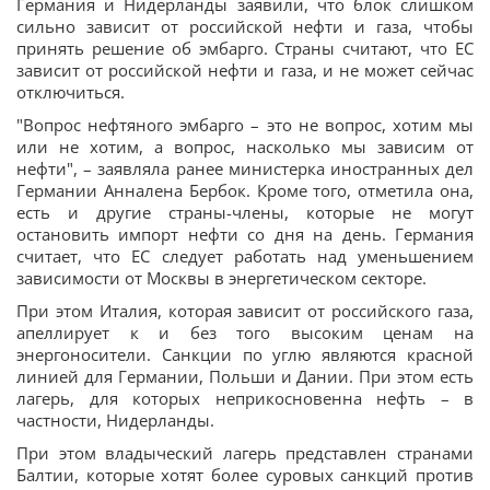
Германия и Нидерланды заявили, что блок слишком
сильно зависит от российской нефти и газа, чтобы
принять решение об эмбарго. Страны считают, что ЕС
зависит от российской нефти и газа, и не может сейчас
отключиться.
"Вопрос нефтяного эмбарго – это не вопрос, хотим мы
или не хотим, а вопрос, насколько мы зависим от
нефти", – заявляла ранее министерка иностранных дел
Германии Анналена Бербок. Кроме того, отметила она,
есть и другие страны-члены, которые не могут
остановить импорт нефти со дня на день. Германия
считает, что ЕС следует работать над уменьшением
зависимости от Москвы в энергетическом секторе.
При этом Италия, которая зависит от российского газа,
апеллирует к и без того высоким ценам на
энергоносители. Санкции по углю являются красной
линией для Германии, Польши и Дании. При этом есть
лагерь, для которых неприкосновенна нефть – в
частности, Нидерланды.
При этом владыческий лагерь представлен странами
Балтии, которые хотят более суровых санкций против