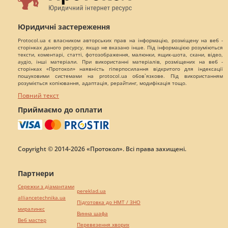
Юридичні застереження
Protocol.ua є власником авторських прав на інформацію, розміщену на веб -
сторінках даного ресурсу, якщо не вказано інше. Під інформацією розуміються
тексти, коментарі, статті, фотозображення, малюнки, ящик-шота, скани, відео,
аудіо, інші матеріали. При використанні матеріалів, розміщених на веб -
сторінках «Протокол» наявність гіперпосилання відкритого для індексації
пошуковими системами на protocol.ua обов`язкове. Під використанням
розуміється копіювання, адаптація, рерайтинг, модифікація тощо.
Повний текст
Приймаємо до оплати
Copyright © 2014-2026 «Протокол». Всі права захищені.
Партнери
Сережки з діамантами
pereklad.ua
alliancetechnika.ua
Підготовка до НМТ / ЗНО
миралинкс
Винна шафа
Веб мастер
Перевезення хворих