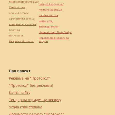
https://motokosmos.ua/
hospice-life.com.ua/
Синтезатори
mk-translations.ua
perevod.agency
maltina.com.ua
agrotechnika.com.ua
Шафи купе
europeservice.com.ua
Брендові сумки
текст юа
Натяжні стелі Nova Stelya
Посилання
Перевезення хворих за
kievperevod.com.ua
кордон
Про проект
Реклама на "Протокол"
"Протокол" без реклами!
Карта сайту
Тендер на юридичну послугу
Угода користувача
Допомогти ресурсу "Протокол"