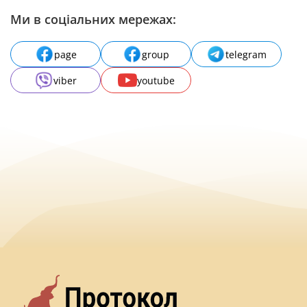
Ми в соціальних мережах:
page
group
telegram
viber
youtube