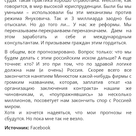
судах такая практика хорошо отработана. Welcome, как
говорится, в мир высокой юриспруденции. Были бы мы
умными – использовали бы эти механизмы против
режима Януковича. Так и 3 миллиарда заодно бы
отыскали. Но до того ли… У нас же реформы. Мы
переназываем-перекраиваем-переназначаем. Даем на
этом заработать и себе и международным
консультантам. И призываем граждан этим гордиться.
В общем, все прогнозировано. Вопрос только: что мы
будем делать с этим российским иском дальше? А еще
точнее: кто? И это при том, что по здравой логике
должна нам (и очень) Россия. Скорее всего все
закончится нанятием Минюстом какой-нибудь фирмы с
громким названием, которая, заплатив откат «за
организацию заключения контракта» нашим же
чиновникам, и, «поупражнявшись» за несколько
миллионов, посоветует нам закончить спор с Россией
миром.
Хотя и хочется надеяться, что мои прогнозы не
сбудутся. Но пока мне так не везло.
Источник:
Facebook