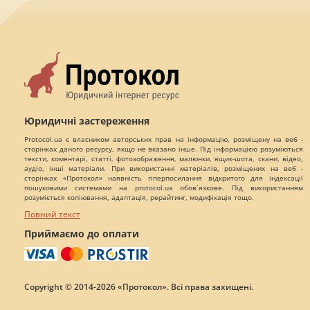
Юридичні застереження
Protocol.ua є власником авторських прав на інформацію, розміщену на веб -
сторінках даного ресурсу, якщо не вказано інше. Під інформацією розуміються
тексти, коментарі, статті, фотозображення, малюнки, ящик-шота, скани, відео,
аудіо, інші матеріали. При використанні матеріалів, розміщених на веб -
сторінках «Протокол» наявність гіперпосилання відкритого для індексації
пошуковими системами на protocol.ua обов`язкове. Під використанням
розуміється копіювання, адаптація, рерайтинг, модифікація тощо.
Повний текст
Приймаємо до оплати
Copyright © 2014-2026 «Протокол». Всі права захищені.