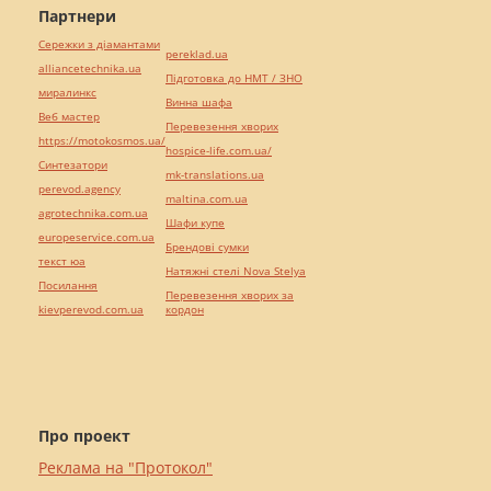
Партнери
Сережки з діамантами
pereklad.ua
alliancetechnika.ua
Підготовка до НМТ / ЗНО
миралинкс
Винна шафа
Веб мастер
Перевезення хворих
https://motokosmos.ua/
hospice-life.com.ua/
Синтезатори
mk-translations.ua
perevod.agency
maltina.com.ua
agrotechnika.com.ua
Шафи купе
europeservice.com.ua
Брендові сумки
текст юа
Натяжні стелі Nova Stelya
Посилання
Перевезення хворих за
kievperevod.com.ua
кордон
Про проект
Реклама на "Протокол"