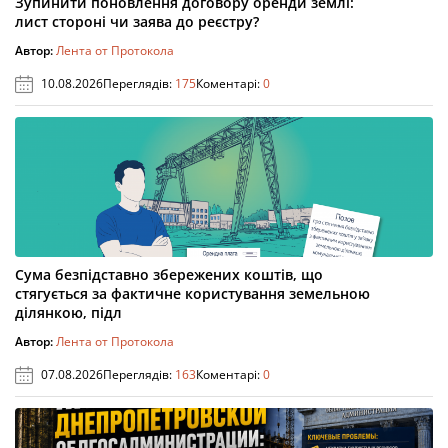
Зупинити поновлення договору оренди землі:
лист стороні чи заява до реєстру?
Автор:
Лента от Протокола
10.08.2026
Переглядів:
175
Коментарі:
0
Сума безпідставно збережених коштів, що
стягується за фактичне користування земельною
ділянкою, підл
Автор:
Лента от Протокола
07.08.2026
Переглядів:
163
Коментарі:
0