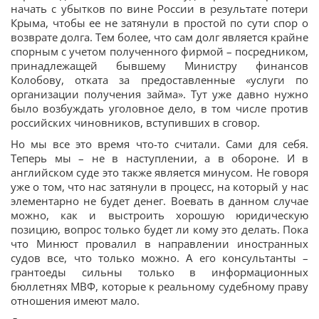
начать с убытков по вине России в результате потери
Крыма, чтобы ее не затянули в простой по сути спор о
возврате долга. Тем более, что сам долг является крайне
спорным с учетом полученного фирмой – посредником,
принадлежащей бывшему Министру финансов
Колобову, отката за предоставленные «услуги по
организации получения займа». Тут уже давно нужно
было возбуждать уголовное дело, в том числе против
российских чиновников, вступивших в сговор.
Но мы все это время что-то считали. Сами для себя.
Теперь мы – не в наступлении, а в обороне. И в
английском суде это также является минусом. Не говоря
уже о том, что нас затянули в процесс, на который у нас
элементарно не будет денег. Воевать в данном случае
можно, как и выстроить хорошую юридическую
позицию, вопрос только будет ли кому это делать. Пока
что Минюст провалил в направлении иностранных
судов все, что только можно. А его консультанты –
грантоеды сильны только в информационных
бюллетнях МВФ, которые к реальному судебному праву
отношения имеют мало.