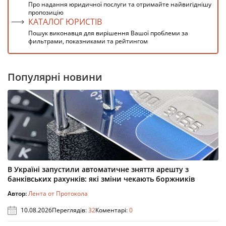
Про надання юридичної послуги та отримайте найвигіднішу
пропозицію
КАТАЛОГ ЮРИСТІВ
Пошук виконавця для вирішення Вашої проблеми за
фильтрами, показниками та рейтингом
Популярні новини
В Україні запустили автоматичне зняття арешту з
банківських рахунків: які зміни чекають боржників
Автор:
Лента от Протокола
10.08.2026
Переглядів:
32
Коментарі:
0