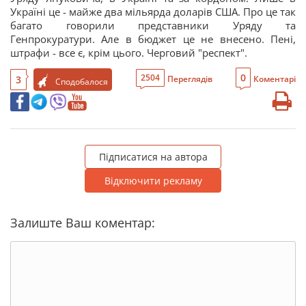
Україні це - майже два мільярда доларів США. Про це так
багато говорили представники Уряду та
Генпрокуратури. Але в бюджет це не внесено. Пені,
штрафи - все є, крім цього. Черговий "респект".
0
2504
3
Переглядів
Коментарі
Сподобалося
Підписатися на автора
Відключити рекламу
Залиште Ваш коментар: