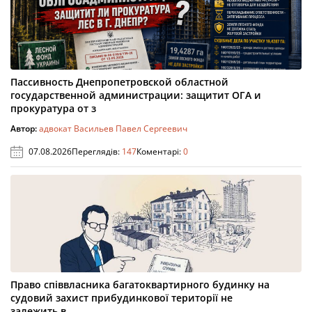
Пассивность Днепропетровской областной
государственной администрации: защитит ОГА и
прокуратура от з
Автор:
адвокат Васильев Павел Сергеевич
07.08.2026
Переглядів:
147
Коментарі:
0
Право співвласника багатоквартирного будинку на
судовий захист прибудинкової території не
залежить в