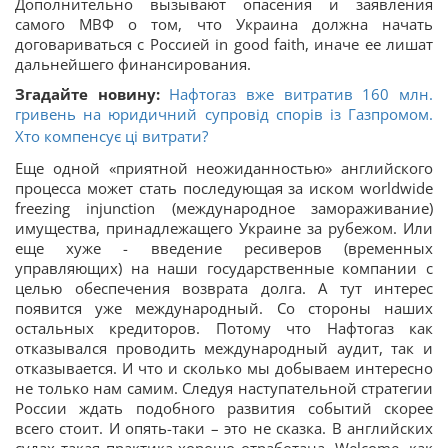
Дополнительно вызывают опасения и заявления
самого МВФ о том, что Украина должна начать
договариваться с Россией in good faith, иначе ее лишат
дальнейшего финансирования.
Згадайте новину:
Нафтогаз вже витратив 160 млн.
гривень на юридичний супровід спорів із Газпромом.
Хто компенсує ці витрати?
Еще одной «приятной неожиданностью» английского
процесса может стать последующая за иском worldwide
freezing injunction (международное замораживание)
имущества, принадлежащего Украине за рубежом. Или
еще хуже - введение ресиверов (временных
управляющих) на наши государственные компании с
целью обеспечения возврата долга. А тут интерес
появится уже международный. Со стороны наших
остальных кредиторов. Потому что Нафтогаз как
отказывался проводить международный аудит, так и
отказывается. И что и сколько мы добываем интересно
не только нам самим. Следуя наступательной стратегии
России ждать подобного развития событий скорее
всего стоит. И опять-таки – это не сказка. В английских