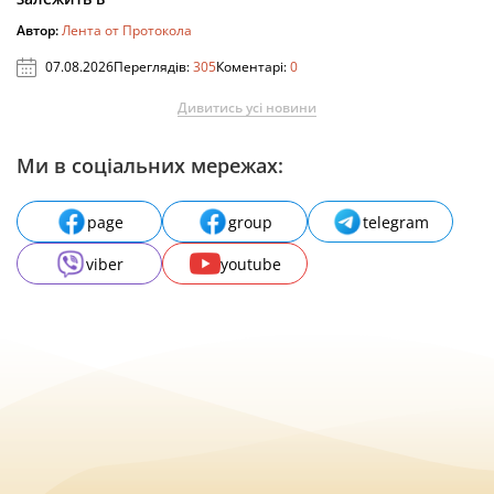
Автор:
Лента от Протокола
07.08.2026
Переглядів:
305
Коментарі:
0
Дивитись усі новини
Ми в соціальних мережах:
page
group
telegram
viber
youtube