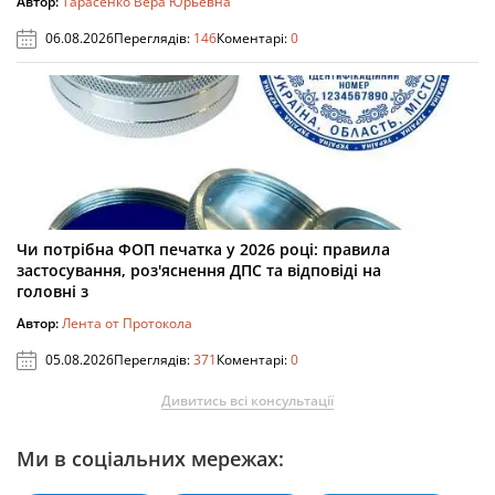
Автор:
Тарасенко Вера Юрьевна
06.08.2026
Переглядів:
146
Коментарі:
0
Чи потрібна ФОП печатка у 2026 році: правила
застосування, роз'яснення ДПС та відповіді на
головні з
Автор:
Лента от Протокола
05.08.2026
Переглядів:
371
Коментарі:
0
Дивитись всі консультації
Ми в соціальних мережах: