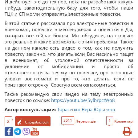
И действует это до тех пор, пока не разработают какую-
нибудь законодательную базу для того, чтобы наши
ТЦК и СП могли отправлять электронные повестки.
В этой статье я рассказала про электронные повестки в
военкомат, повестки в мессенджерах и повестки в Дія,
которых все сейчас боятся. Мы обсудили, на сколько
это реально и какие возможны с этим проблемы. Также
на данном канале есть видео о том, как не получить
повестку законно, что делать если Вас насильно тащат
в военкомат, об уголовной ответственности за
уклонение от мобилизации и просто об
ответственности за неявку по повестке, про основные
уловки военкомата и про то, что делать, если не
признают отсрочку. Советую всем ознакомиться.
Также рекомендую свои видео на тему электронных
повесток по ссылке:
https://youtu.be/5ylbrpctWo8
Автор консультации:
Тарасенко Вера Юрьевна
1
3511
2
Переглядів
Коментарі
Сподобалося