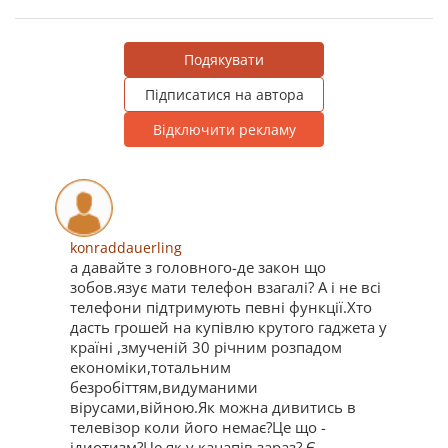
Подякувати
Підписатися на автора
Відключити рекламу
konraddauerling
а давайте з головного-де закон що
зобов.язує мати телефон взагалі? А і не всі
телефони підтримують певні функції.Хто
дасть грошей на купівлю крутого гаджета у
країні ,змученій 30 річним розпадом
економіки,тотальним
безробіттям,видуманими
вірусами,війною.Як можна дивитись в
телевізор коли його немає?Це що -
ідиотизм?Це як у кацапів зараз? Є