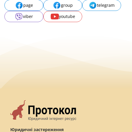
page
group
telegram
viber
youtube
Юридичні застереження