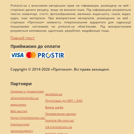
Protocol.ua є власником авторських прав на інформацію, розміщену на веб -
сторінках даного ресурсу, якщо не вказано інше. Під інформацією розуміються
тексти, коментарі, статті, фотозображення, малюнки, ящик-шота, скани, відео,
аудіо, інші матеріали. При використанні матеріалів, розміщених на веб -
сторінках «Протокол» наявність гіперпосилання відкритого для індексації
пошуковими системами на protocol.ua обов`язкове. Під використанням
розуміється копіювання, адаптація, рерайтинг, модифікація тощо.
Повний текст
Приймаємо до оплати
Copyright © 2014-2026 «Протокол». Всі права захищені.
Партнери
Сережки з діамантами
pereklad.ua
alliancetechnika.ua
Підготовка до НМТ / ЗНО
миралинкс
Винна шафа
Веб мастер
Перевезення хворих
https://motokosmos.ua/
hospice-life.com.ua/
Синтезатори
mk-translations.ua
perevod.agency
maltina.com.ua