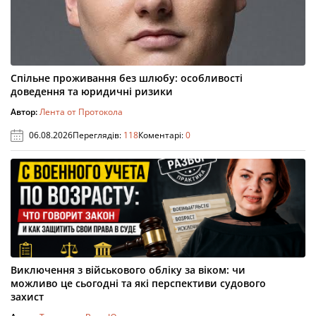
Спільне проживання без шлюбу: особливості
доведення та юридичні ризики
Автор:
Лента от Протокола
06.08.2026
Переглядів:
118
Коментарі:
0
Виключення з військового обліку за віком: чи
можливо це сьогодні та які перспективи судового
захист