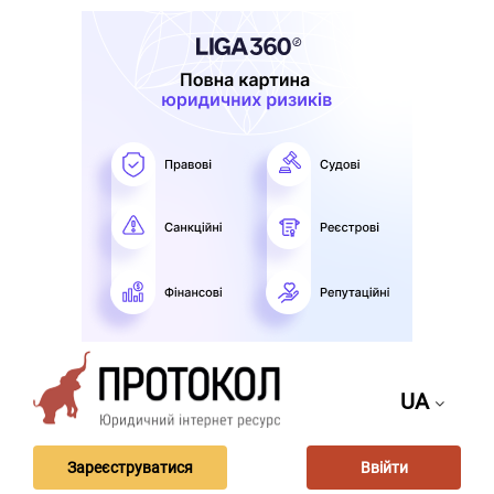
UA
Зареєструватися
Ввійти