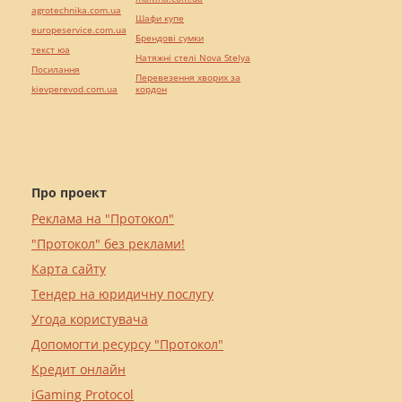
agrotechnika.com.ua
Шафи купе
europeservice.com.ua
Брендові сумки
текст юа
Натяжні стелі Nova Stelya
Посилання
Перевезення хворих за
kievperevod.com.ua
кордон
Про проект
Реклама на "Протокол"
"Протокол" без реклами!
Карта сайту
Тендер на юридичну послугу
Угода користувача
Допомогти ресурсу "Протокол"
Кредит онлайн
iGaming Protocol