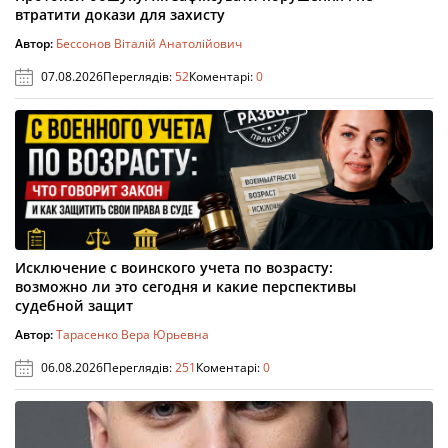
втратити докази для захисту
Автор:
Бессонов Віталій Анатолійович
07.08.2026
Переглядів:
52
Коментарі:
0
Исключение с воинского учета по возрасту:
возможно ли это сегодня и какие перспективы
судебной защит
Автор:
Тарасенко Вера Юрьевна
06.08.2026
Переглядів:
251
Коментарі:
0