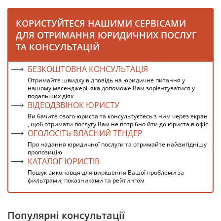
КОРИСТУЙТЕСЯ НАШИМИ СЕРВІСАМИ
ДЛЯ ОТРИМАННЯ ЮРИДИЧНИХ ПОСЛУГ
ТА КОНСУЛЬТАЦІЙ
БЕЗКОШТОВНА КОНСУЛЬТАЦІЯ
Отримайте швидку відповідь на юридичне питання у
нашому месенджері, яка допоможе Вам зорієнтуватися у
подальших діях
ВІДЕОДЗВІНОК ЮРИСТУ
Ви бачите свого юриста та консультуєтесь з ним через екран
, щоб отримати послугу Вам не потрібно йти до юриста в офіс
ОГОЛОСІТЬ ВЛАСНИЙ ТЕНДЕР
Про надання юридичної послуги та отримайте найвигіднішу
пропозицію
КАТАЛОГ ЮРИСТІВ
Пошук виконавця для вирішення Вашої проблеми за
фильтрами, показниками та рейтингом
Популярні консультації