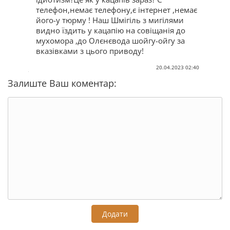
телефон,немає телефону,є інтернет ,немає
його-у тюрму ! Наш Шмігіль з мигілями
видно їздить у кацапію на совіщанія до
мухомора ,до Олєнєвода шойгу-ойгу за
вказівками з цього приводу!
20.04.2023 02:40
Залиште Ваш коментар:
Додати