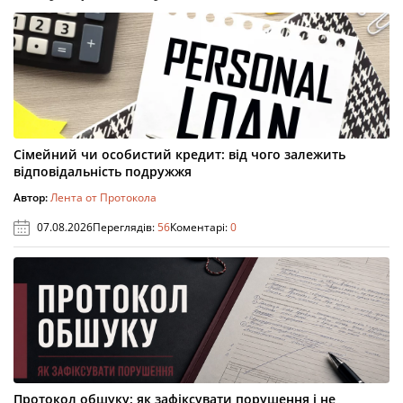
Сімейний чи особистий кредит: від чого залежить
відповідальність подружжя
Автор:
Лента от Протокола
07.08.2026
Переглядів:
56
Коментарі:
0
Протокол обшуку: як зафіксувати порушення і не