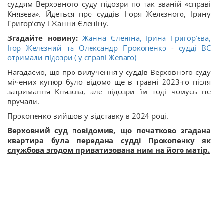
суддям Верховного суду підозри по так званій «справі
Князєва». Йдеться про суддів Ігоря Желєзного, Ірину
Григорʼєву і Жанни Єленіну.
Згадайте новину:
Жанна Єленіна, Ірина Григорʼєва,
Ігор Желєзний та Олександр Прокопенко - судді ВС
отримали підозри ( у справі Жеваго)
Нагадаємо, що про вилучення у суддів Верховного суду
мічених купюр було відомо ще в травні 2023-го після
затримання Князєва, але підозри їм тоді чомусь не
вручали.
Прокопенко вийшов у відставку в 2024 році.
Верховний суд повідомив, що початково згадана
квартира була передана судді Прокопенку як
службова згодом приватизована ним на його матір.