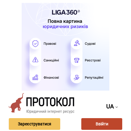
UA
Зареєструватися
Ввійти