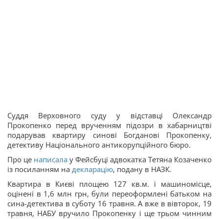
Суддя Верховного суду у відставці Олександр
Прокопенко перед врученням підозри в хабарництві
подарував квартиру синові Богданові Прокопенку,
детективу Національного антикорупційного бюро.
Про це
написала
у Фейсбуці адвокатка Тетяна Козаченко
із посиланням на
декларацію
, подану в НАЗК.
Квартира в Києві площею 127 кв.м. і машиномісце,
оцінені в 1,6 млн грн, були переоформлені батьком на
сина-детектива в суботу 16 травня. А вже в вівторок, 19
травня, НАБУ вручило Прокопенку і ще трьом чинним