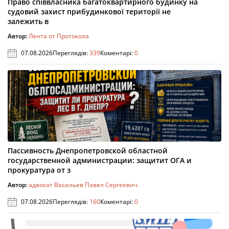
Право співвласника багатоквартирного будинку на
судовий захист прибудинкової території не
залежить в
Автор:
Лента от Протокола
07.08.2026
Переглядів:
339
Коментарі:
0
Пассивность Днепропетровской областной
государственной администрации: защитит ОГА и
прокуратура от з
Автор:
адвокат Васильев Павел Сергеевич
07.08.2026
Переглядів:
160
Коментарі:
0