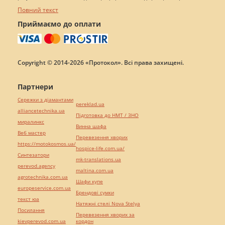
Повний текст
Приймаємо до оплати
Copyright © 2014-2026 «Протокол». Всі права захищені.
Партнери
Сережки з діамантами
pereklad.ua
alliancetechnika.ua
Підготовка до НМТ / ЗНО
миралинкс
Винна шафа
Веб мастер
Перевезення хворих
https://motokosmos.ua/
hospice-life.com.ua/
Синтезатори
mk-translations.ua
perevod.agency
maltina.com.ua
agrotechnika.com.ua
Шафи купе
europeservice.com.ua
Брендові сумки
текст юа
Натяжні стелі Nova Stelya
Посилання
Перевезення хворих за
kievperevod.com.ua
кордон