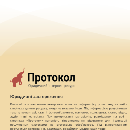
Юридичні застереження
Protocol.ua є власником авторських прав на інформацію, розміщену на веб -
сторінках даного ресурсу, якщо не вказано інше. Під інформацією розуміються
тексти, коментарі, статті, фотозображення, малюнки, ящик-шота, скани, відео,
аудіо, інші матеріали. При використанні матеріалів, розміщених на веб -
сторінках «Протокол» наявність гіперпосилання відкритого для індексації
пошуковими системами на protocol.ua обов`язкове. Під використанням
розуміється копіювання, адаптація, рерайтинг, модифікація тощо.