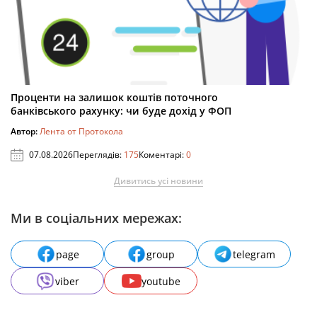
Проценти на залишок коштів поточного
банківського рахунку: чи буде дохід у ФОП
Автор:
Лента от Протокола
07.08.2026
Переглядів:
175
Коментарі:
0
Дивитись усі новини
Ми в соціальних мережах:
page
group
telegram
viber
youtube