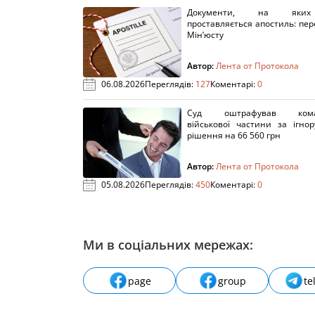
Документи, на яки
проставляється апостиль: пере
Мін’юсту
Автор:
Лента от Протокола
06.08.2026
Переглядів:
127
Коментарі:
0
Суд оштрафував кома
військової частини за ігно
рішення на 66 560 грн
Автор:
Лента от Протокола
05.08.2026
Переглядів:
450
Коментарі:
0
Ми в соціальних мережах:
page
group
te