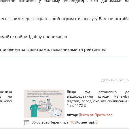
ридичне питання у нашому месенджері, яка допоможе В
тесь з ним через екран , щоб отримати послугу Вам не потріб
римайте найвигіднішу пропозицію
 проблеми за фильтрами, показниками та рейтингом
Дивитись усі н
ника
Якщо суд встановив дл
нку на
відшкодування шкоди наявніс
нкової
підстав, передбачених приписами 
1 ст. 1172 Ц
Автор:
Лента от Протокола
06.08.2026
Переглядів:
103
Коментарі:
0