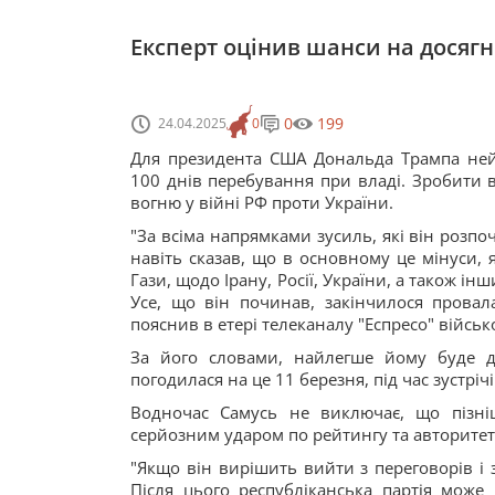
Експерт оцінив шанси на досяг
0
199
24.04.2025
0
Для президента США Дональда Трампа ней
100 днів перебування при владі. Зробити 
вогню у війні РФ проти України.
"За всіма напрямками зусиль, які він розпо
навіть сказав, що в основному це мінуси, 
Гази, щодо Ірану, Росії, України, а також ін
Усе, що він починав, закінчилося прова
пояснив в етері телеканалу "Еспресо" війс
За його словами, найлегше йому буде д
погодилася на це 11 березня, під час зустрі
Водночас Самусь не виключає, що пізні
серйозним ударом по рейтингу та авторитету
"Якщо він вирішить вийти з переговорів і 
Після цього республіканська партія може