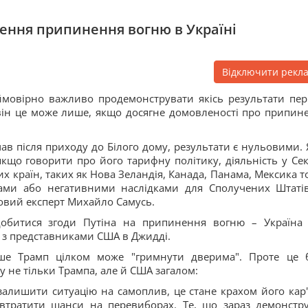
нення припинення вогню в Україні
Відключити рекл
мовірно важливо продемонструвати якісь результати пе
він це може лише, якщо досягне домовленості про припин
чав після приходу до Білого дому, результати є нульовими. 
якщо говорити про його тарифну політику, діяльність у Сек
ших країн, таких як Нова Зеландія, Канада, Панама, Мексика 
лами або негативними наслідками для Сполучених Штатів
ьковий експерт Михайло Самусь.
обитися згоди Путіна на припинення вогню – Україна
чі з представниками США в Джидді.
ше Трамп цілком може "гримнути дверима". Проте це 
 не тільки Трампа, але й США загалом:
залишити ситуацію на самоплив, це стане крахом його кар'
 втратити шанси на перевиборах. Те, що зараз демонстр