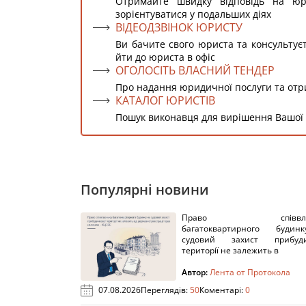
Отримайте швидку відповідь на ю
зорієнтуватися у подальших діях
ВІДЕОДЗВІНОК ЮРИСТУ
Ви бачите свого юриста та консультує
йти до юриста в офіс
ОГОЛОСІТЬ ВЛАСНИЙ ТЕНДЕР
Про надання юридичної послуги та от
КАТАЛОГ ЮРИСТІВ
Пошук виконавця для вирішення Вашої
Популярні новини
Право співвлас
багатоквартирного буди
судовий захист прибуди
території не залежить в
Автор:
Лента от Протокола
07.08.2026
Переглядів:
50
Коментарі:
0