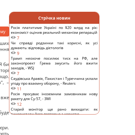
Стрічка новин
Росія платитиме Україні по $20 млрд на рік:
аму
економіст оцінив реальний механізм репарацій
7
рших
Чи справді родзинки такі корисні, як усі
думають: відповідь дієтологів
ення
9
Трамп неохоче посилює тиск на РФ, але
законопроект Грема змусить його вжити
Я би
заходів, - WSJ
торі
7
тощо.
Саудівська Аравія, Пакистан і Туреччина уклали
", –
угоду про взаємну оборону, - Reuters
11
Росія просуває іноземним замовникам нову
 вже
ракету для Су-57, - ЗМІ
12
Старий монітор ще рано викидати: як
буде
використати його повторно з користю
10
Одна фраза миттєво поставить на місце
єри.
зверхню людину: психолог розкрила секрет
ують
11