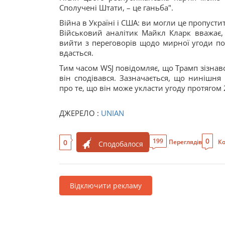
Сполучені Штати, – це ганьба".
Війна в Україні і США: ви могли це пропусти
Військовий аналітик Майкл Кларк вважає
вийти з переговорів щодо мирної угоди по 
вдасться.
Тим часом WSJ повідомляє, що Трамп зізнавс
він сподівався. Зазначається, що нинішня
про те, що він може укласти угоду протягом
ДЖЕРЕЛО :
UNIAN
0
199
0
Переглядів
Ко
Сподобалося
Відключити рекламу