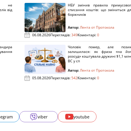
х не
НБУ змінив правила примусово
лік від
списання коштів: що зміниться д
боржників
Автор:
Лента от Протокола
06.08.2026
Переглядів:
349
Коментарі:
0
ндира
Чоловік помер, але позик
рування
залишилася: як фраза «на йо
розсуд» коштувала дружині $1,1 млн
ВС у сп
Автор:
Лента от Протокола
05.08.2026
Переглядів:
542
Коментарі:
0
legram
viber
youtube