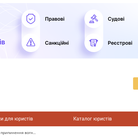
си для юристів
Каталог юристів
 припинення вогн...