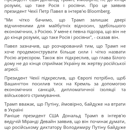
розуміє, що таке Росія і росіяни. Про це заявив
президент Чехії Петр Павел в інтерв'ю Bloomberg.
"Ми чітко бачимо, що Трамп залишає двері
відчиненими для майбутніх відносин, здебільшого
економічних, з Росією. У мене є певна підозра, що він не
до кінця розуміє, що таке Росія і росіяни", - сказав він.
Павел зазначив, що розчарований тим, що Трамп не
хоче продемонструвати більше сили і чітко назвати
Росію агресором. Також він підкреслив, що глава Білого
дому не до кінця сприймає Україну як жертву російської
агресії.
Президент Чехії підкреслив, що Європі потрібно, щоб
Вашингтон посилив тиск на Кремль за допомогою
економічних санкцій, дипломатичної ізоляції та
військового стримування.
Трамп вважає, що Путіну, ймовірно, байдуже на втрати
в Україні
Раніше президент США Дональд Трамп в інтерв'ю
ведучій Міранді Девайн заявив, що він починає думати,
що російському диктатору Володимиру Путіну байдуже