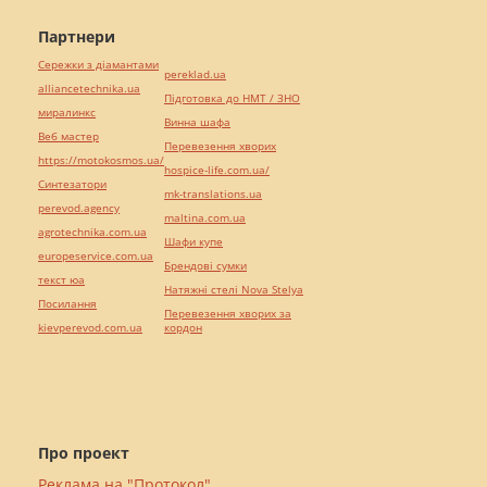
Партнери
Сережки з діамантами
pereklad.ua
alliancetechnika.ua
Підготовка до НМТ / ЗНО
миралинкс
Винна шафа
Веб мастер
Перевезення хворих
https://motokosmos.ua/
hospice-life.com.ua/
Синтезатори
mk-translations.ua
perevod.agency
maltina.com.ua
agrotechnika.com.ua
Шафи купе
europeservice.com.ua
Брендові сумки
текст юа
Натяжні стелі Nova Stelya
Посилання
Перевезення хворих за
kievperevod.com.ua
кордон
Про проект
Реклама на "Протокол"