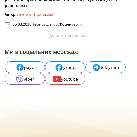
разі їх осп
Автор:
Лента от Протокола
05.08.2026
Переглядів:
377
Коментарі:
0
Дивитись усі новини
Ми в соціальних мережах:
page
group
telegram
viber
youtube