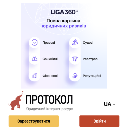
UA
Зареєструватися
Ввійти