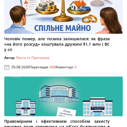
Чоловік помер, але позика залишилася: як фраза
«на його розсуд» коштувала дружині $1,1 млн ( ВС
у сп
Автор:
Лента от Протокола
05.08.2026
Переглядів:
468
Коментарі:
0
Правомірним і ефективним способом захисту
речових прав замовника на об’єкт будівництва в