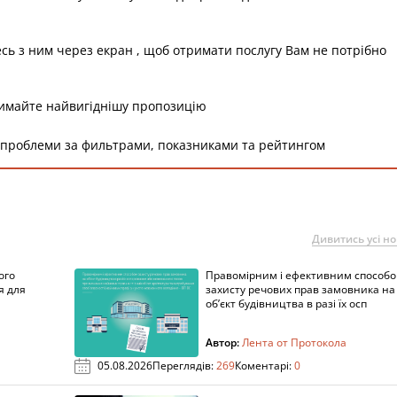
есь з ним через екран , щоб отримати послугу Вам не потрібно
римайте найвигіднішу пропозицію
 проблеми за фильтрами, показниками та рейтингом
Дивитись усі н
ого
Правомірним і ефективним способ
я для
захисту речових прав замовника на
об’єкт будівництва в разі їх осп
Автор:
Лента от Протокола
05.08.2026
Переглядів:
269
Коментарі:
0