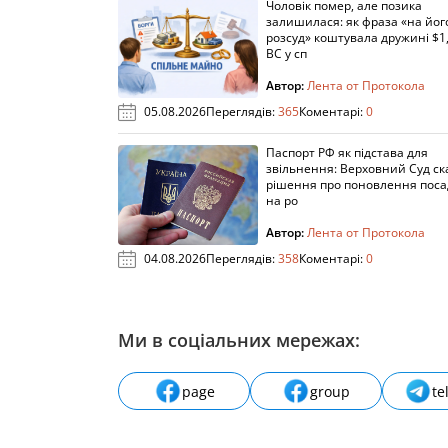
Чоловік помер, але позика
залишилася: як фраза «на йог
розсуд» коштувала дружині $1,
ВС у сп
Автор:
Лента от Протокола
05.08.2026
Переглядів:
365
Коментарі:
0
Паспорт РФ як підстава для
звільнення: Верховний Суд ск
рішення про поновлення пос
на ро
Автор:
Лента от Протокола
04.08.2026
Переглядів:
358
Коментарі:
0
Ми в соціальних мережах:
page
group
te