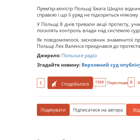
Прем’єр-міністр Польщі Беата Шидло відки
справою і що її уряд не підкориться ніякому
У Польщі 8 днів тривали акції протесту, у
посилять контроль влади над системою суд
Як повідомлялося, засновник знаменитої пр
Польщі Лех Валенса приєднався до протесті
Джерело:
Польське радіо
Згадайте новину:
Верховний суд опублік
0
1568
1
Переглядів
К
Сподобалося
Подякувати
Підписатися на автора
Ві