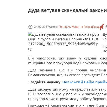
Дуда ветував скандальні закони
24.07.2017
Автор:
Понзель Марина Генадіївна
1
Д
«р
П
Ве
Він наголосив, що зміни у судовій сис
генерального прокурора над Верховним судом
Дуда зазначив, що він провів численні 
Ромашевською, яка, як сказав президент По
Згадайте новину:
Польський Сейм прийн
Дуда шкодує, що йому не представили зако
Він наголосив, що у польській законодавчі
прокурор може втручатися у роботу Верховн
Президент Польщі заявив, що він прибічни