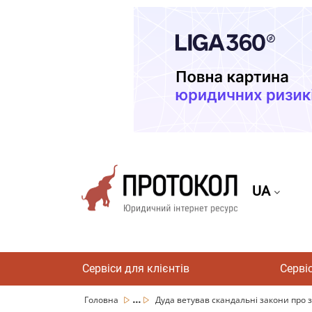
UA
Сервіси для клієнтів
Серві
...
Головна
Дуда ветував скандальні закони про зм