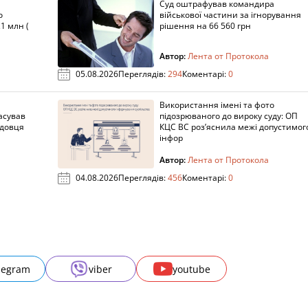
Суд оштрафував командира
о
військової частини за ігнорування
1 млн (
рішення на 66 560 грн
Автор:
Лента от Протокола
05.08.2026
Переглядів:
294
Коментарі:
0
Використання імені та фото
асував
підозрюваного до вироку суду: ОП
адовця
КЦС ВС роз’яснила межі допустимог
інфор
Автор:
Лента от Протокола
04.08.2026
Переглядів:
456
Коментарі:
0
legram
viber
youtube