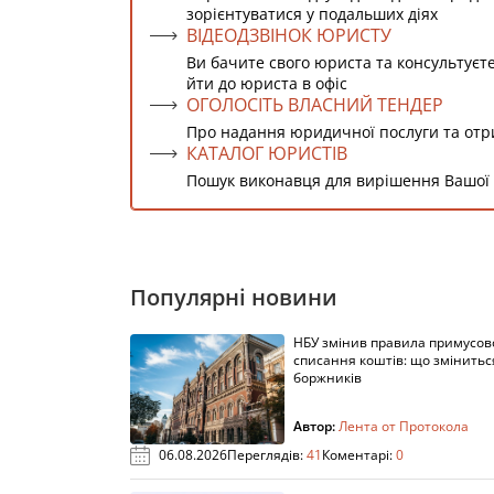
зорієнтуватися у подальших діях
ВІДЕОДЗВІНОК ЮРИСТУ
Ви бачите свого юриста та консультуєт
йти до юриста в офіс
ОГОЛОСІТЬ ВЛАСНИЙ ТЕНДЕР
Про надання юридичної послуги та от
КАТАЛОГ ЮРИСТІВ
Пошук виконавця для вирішення Вашої
Популярні новини
НБУ змінив правила примусов
списання коштів: що змінитьс
боржників
Автор:
Лента от Протокола
06.08.2026
Переглядів:
41
Коментарі:
0