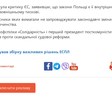
нула критику ЄС, заявивши, що закони Польщі є її внутріш
 зовнішньому тискові.
часники яких вимагали не запроваджувати законодавчі зміни
очинства.
офспілки «Солідарність» і перший президент посткомуністи
в проти скандальної судової реформи.
ував збірку важливих рішень ЕСПЛ
оментарі
дключити рекламу