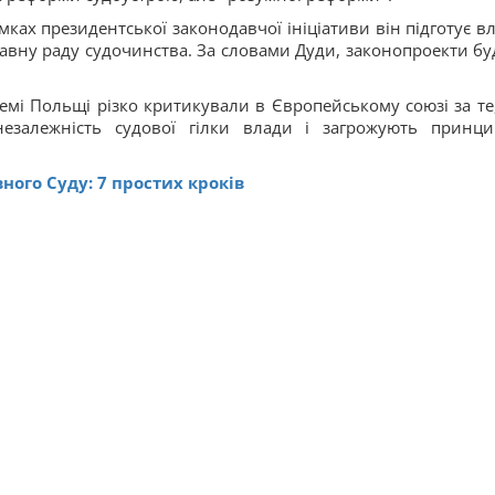
ках президентської законодавчої ініціативи він підготує вл
авну раду судочинства. За словами Дуди, законопроекти бу
темі Польщі різко критикували в Європейському союзі за те
езалежність судової гілки влади і загрожують принци
ного Суду: 7 простих кроків