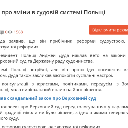
 про зміни в судовій системі Польщі
Відключити рекл
0
1568
уда заявив, що він прибічник реформи судоустрою,
озумної реформи»
резидент Польщі Анджей Дуда наклав вето на закони
рховний суд та Державну раду судочинства.
темі Польщі потрібні, але він проти ідеї посилення в
. Дуда також закликав заспокоїти суспільні настрої.
консультації з юристами, політиками, передусім із Зо
льщі, мала вирішальний вплив на його рішення.
яв скандальний закон про Верховний суд
нопроект про Верховний суд перед голосуванням у парламе
й традиції ніколи не було рішень, згідно з якими генерал
ого суду.
к реформи судоустрою, але «розумної реформи».