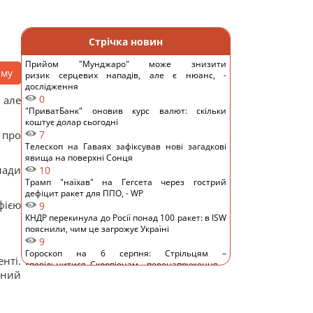
Стрічка новин
Прийом "Мунджаро" може знизити
аму
ризик серцевих нападів, але є нюанс, -
дослідження
0
 але
"ПриватБанк" оновив курс валют: скільки
коштує долар сьогодні
 про
7
Телескоп на Гаваях зафіксував нові загадкові
явища на поверхні Сонця
лади
10
Трамп "наїхав" на Гегсета через гострий
дефіцит ракет для ППО, - WP
фією
9
КНДР перекинула до Росії понад 100 ракет: в ISW
пояснили, чим це загрожує Україні
9
Гороскоп на 6 серпня: Стрільцям –
нті.
сповільнитися, Скорпіонам – перенапруження
ьний
13
6 серпня: церковне свято сьогодні, яка
прикмета на Яблучний Спас обіцяє щастя
13