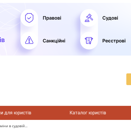
си для юристів
Каталог юристів
іни в судовій...