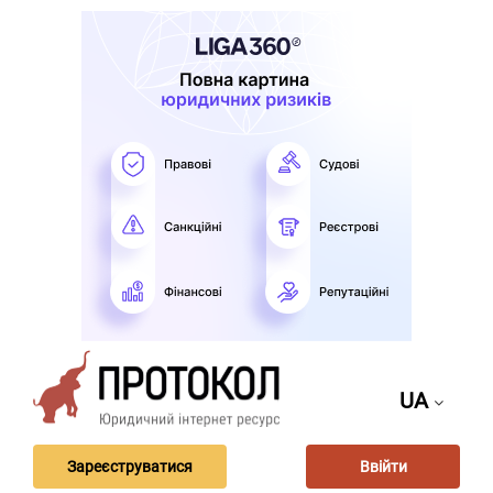
UA
Зареєструватися
Ввійти