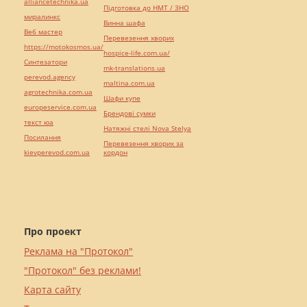
alliancetechnika.ua
Підготовка до НМТ / ЗНО
миралинкс
Винна шафа
Веб мастер
Перевезення хворих
https://motokosmos.ua/
hospice-life.com.ua/
Синтезатори
mk-translations.ua
perevod.agency
maltina.com.ua
agrotechnika.com.ua
Шафи купе
europeservice.com.ua
Брендові сумки
текст юа
Натяжні стелі Nova Stelya
Посилання
Перевезення хворих за
kievperevod.com.ua
кордон
Про проект
Реклама на "Протокол"
"Протокол" без реклами!
Карта сайту