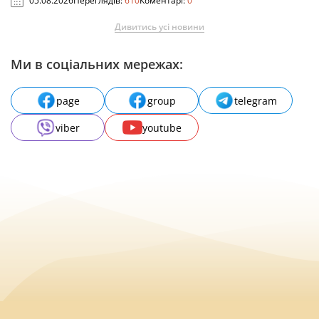
05.08.2026
Переглядів:
610
Коментарі:
0
Дивитись усі новини
Ми в соціальних мережах:
page
group
telegram
viber
youtube