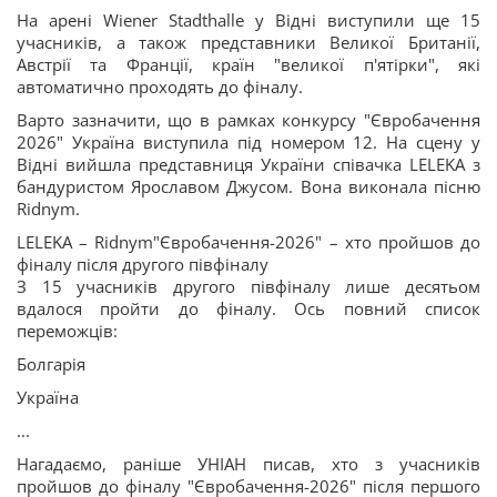
На арені Wiener Stadthalle у Відні виступили ще 15
учасників, а також представники Великої Британії,
Австрії та Франції, країн "великої п'ятірки", які
автоматично проходять до фіналу.
Варто зазначити, що в рамках конкурсу "Євробачення
2026" Україна виступила під номером 12. На сцену у
Відні вийшла представниця України співачка LELEKA з
бандуристом Ярославом Джусом. Вона виконала пісню
Ridnym.
LELEKA – Ridnym"Євробачення-2026" – хто пройшов до
фіналу після другого півфіналу
З 15 учасників другого півфіналу лише десятьом
вдалося пройти до фіналу. Ось повний список
переможців:
Болгарія
Україна
...
Нагадаємо, раніше УНІАН писав, хто з учасників
пройшов до фіналу "Євробачення-2026" після першого