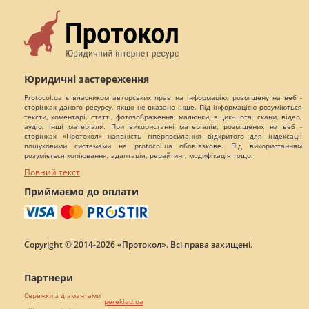
Юридичні застереження
Protocol.ua є власником авторських прав на інформацію, розміщену на веб -
сторінках даного ресурсу, якщо не вказано інше. Під інформацією розуміються
тексти, коментарі, статті, фотозображення, малюнки, ящик-шота, скани, відео,
аудіо, інші матеріали. При використанні матеріалів, розміщених на веб -
сторінках «Протокол» наявність гіперпосилання відкритого для індексації
пошуковими системами на protocol.ua обов`язкове. Під використанням
розуміється копіювання, адаптація, рерайтинг, модифікація тощо.
Повний текст
Приймаємо до оплати
Copyright © 2014-2026 «Протокол». Всі права захищені.
Партнери
Сережки з діамантами
pereklad.ua