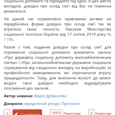
соціальної допомоги та підпадаєте під один із цих шести
випадків, довідка про склад сім’ї від Вас не повинна
вимагатися.
На даний час нормативно правовими актами не
передбачена форма довідки про склад сім’ї так як
втратила свою чинність Наказом Міністерства
соціальної політики України від 17 липня 2019 року
№
1106
.
Разом з тим, подання довідки про склад сім’ї для
отримання соціальної допомоги вимагають закони
«Про державну соціальну допомогу малозабезпеченим
сім’ям» і «Про загальнообов’язкове державне соціальне
страхування від нещасного випадку на виробництві та
професійного захворювання, які спричинили втрату
працездатності». Тому, для внесення ясності до вимог
видачі такої довідки необхідно відредагувати
положення цих законів.
Автор новини:
Марія Дубенкова
Джерело:
юридичний ресурс Протокол
3
19370
1
Переглядів
Коментарі
Сподобалося