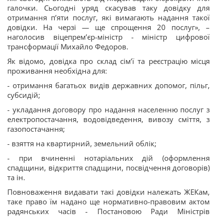
галочки. Сьогодні уряд скасував таку довідку для
отримання п’яти послуг, які вимагають надання такої
довідки. На черзі — ще спрощення 20 послуг», –
наголосив віцепрем’єр-міністр - міністр цифрової
трансформації Михайло Федоров.
Як відомо, довідка про склад сім’ї та реєстрацію місця
проживання необхідна для:
- отримання багатьох видів державних допомог, пільг,
субсидій;
- укладання договору про надання населенню послуг з
електропостачання, водовідведення, вивозу сміття, з
газопостачання;
- взяття на квартирний, земельний облік;
- при вчиненні нотаріальних дій (оформлення
спадщини, відкриття спадщини, посвідчення договорів)
та ін.
Повноваження видавати такі довідки належать ЖЕКам,
таке право їм надано ще нормативно-правовим актом
радянських часів - Постановою Ради Міністрів