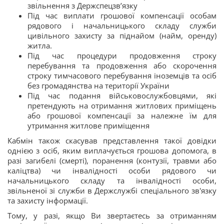
звільнення з Держспецзв’язку
Під час виплати грошової компенсації особам
рядового і начальницького складу служби
цивільного захисту за піднайом (найм, оренду)
житла.
Під час процедури продовження строку
перебування та продовження або скорочення
строку тимчасового перебування іноземців та осіб
без громадянства на території України
Під час подання військовослужбовцями, які
претендують на отримання житлових приміщень
або грошової компенсації за належне їм для
утримання житлове приміщення
Кабмін також скасував представлення такої довідки
однією з осіб, яким виплачується грошова допомога, в
разі загибелі (смерті), поранення (контузії, травми або
каліцтва) чи інвалідності особи рядового чи
начальницького складу та інвалідності особи,
звільненої зі служби в Держслужбі спеціального зв'язку
та захисту інформації.
Тому, у разі, якщо Ви звертаєтесь за отриманням