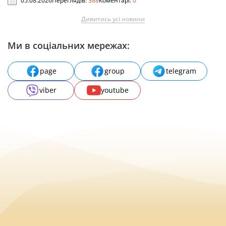
05.08.2026
Переглядів:
388
Коментарі:
0
Дивитись усі новини
Ми в соціальних мережах:
page
group
telegram
viber
youtube