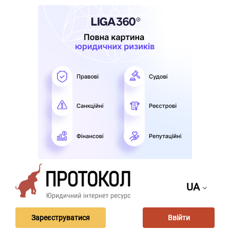
UA
Зареєструватися
Ввійти