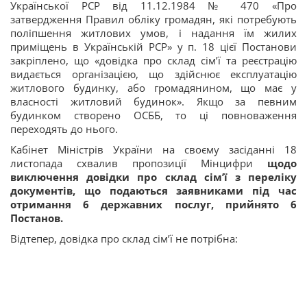
Української РСР від 11.12.1984 № 470 «Про
затвердження Правил обліку громадян, які потребують
поліпшення житлових умов, і надання їм жилих
приміщень в Українській РСР» у п. 18 цієї Постанови
закріплено, що «довідка про склад сім’ї та реєстрацію
видається організацією, що здійснює експлуатацію
житлового будинку, або громадянином, що має у
власності житловий будинок». Якщо за певним
будинком створено ОСББ, то ці повноваження
переходять до нього.
Кабінет Міністрів України на своєму засіданні 18
листопада схвалив пропозиції Мінцифри
щодо
виключення довідки про склад сім’ї з переліку
документів, що подаються заявниками під час
отримання 6 державних послуг, прийнято 6
Постанов.
Відтепер, довідка про склад сім’ї не потрібна: