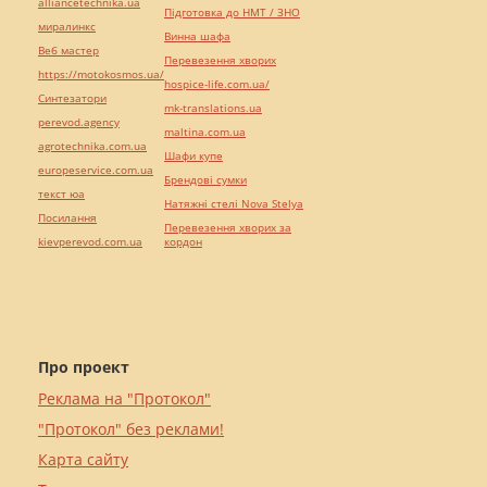
alliancetechnika.ua
Підготовка до НМТ / ЗНО
миралинкс
Винна шафа
Веб мастер
Перевезення хворих
https://motokosmos.ua/
hospice-life.com.ua/
Синтезатори
mk-translations.ua
perevod.agency
maltina.com.ua
agrotechnika.com.ua
Шафи купе
europeservice.com.ua
Брендові сумки
текст юа
Натяжні стелі Nova Stelya
Посилання
Перевезення хворих за
kievperevod.com.ua
кордон
Про проект
Реклама на "Протокол"
"Протокол" без реклами!
Карта сайту