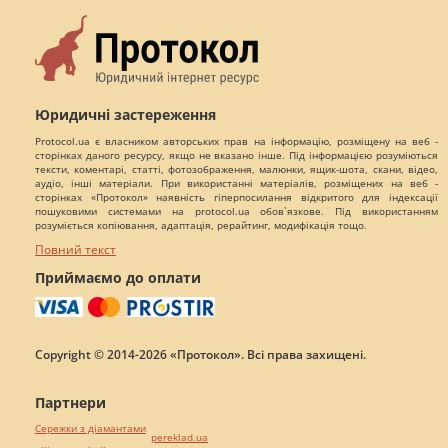
Юридичні застереження
Protocol.ua є власником авторських прав на інформацію, розміщену на веб -
сторінках даного ресурсу, якщо не вказано інше. Під інформацією розуміються
тексти, коментарі, статті, фотозображення, малюнки, ящик-шота, скани, відео,
аудіо, інші матеріали. При використанні матеріалів, розміщених на веб -
сторінках «Протокол» наявність гіперпосилання відкритого для індексації
пошуковими системами на protocol.ua обов`язкове. Під використанням
розуміється копіювання, адаптація, рерайтинг, модифікація тощо.
Повний текст
Приймаємо до оплати
Copyright © 2014-2026 «Протокол». Всі права захищені.
Партнери
Сережки з діамантами
pereklad.ua