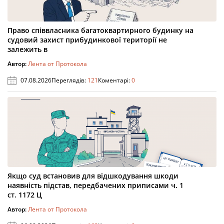
Право співвласника багатоквартирного будинку на
судовий захист прибудинкової території не
залежить в
Автор:
Лента от Протокола
07.08.2026
Переглядів:
121
Коментарі:
0
Якщо суд встановив для відшкодування шкоди
наявність підстав, передбачених приписами ч. 1
ст. 1172 Ц
Автор:
Лента от Протокола