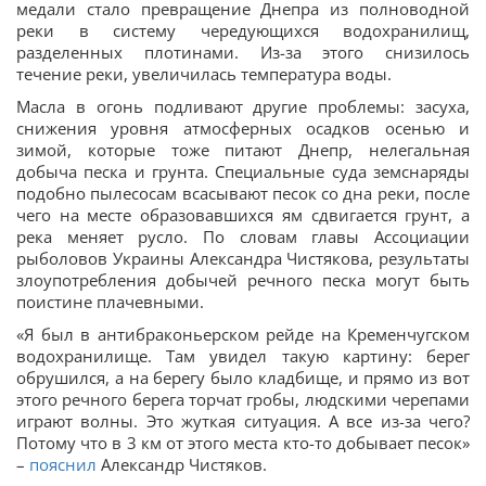
медали стало превращение Днепра из полноводной
реки в систему чередующихся водохранилищ,
разделенных плотинами. Из-за этого снизилось
течение реки, увеличилась температура воды.
Масла в огонь подливают другие проблемы: засуха,
снижения уровня атмосферных осадков осенью и
зимой, которые тоже питают Днепр, нелегальная
добыча песка и грунта. Специальные суда земснаряды
подобно пылесосам всасывают песок со дна реки, после
чего на месте образовавшихся ям сдвигается грунт, а
река меняет русло. По словам главы Ассоциации
рыболовов Украины Александра Чистякова, результаты
злоупотребления добычей речного песка могут быть
поистине плачевными.
«Я был в антибраконьерском рейде на Кременчугском
водохранилище. Там увидел такую картину: берег
обрушился, а на берегу было кладбище, и прямо из вот
этого речного берега торчат гробы, людскими черепами
играют волны. Это жуткая ситуация. А все из-за чего?
Потому что в 3 км от этого места кто-то добывает песок»
–
пояснил
Александр Чистяков.