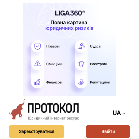
UA
Зареєструватися
Ввійти