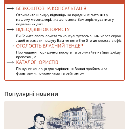
БЕЗКОШТОВНА КОНСУЛЬТАЦІЯ
Отримайте швидку відповідь на юридичне питання у
нашому месенджері, яка допоможе Вам зорієнтуватися у
подальших діях
ВІДЕОДЗВІНОК ЮРИСТУ
Ви бачите свого юриста та консультуєтесь з ним через екран
, щоб отримати послугу Вам не потрібно йти до юриста в офіс
ОГОЛОСІТЬ ВЛАСНИЙ ТЕНДЕР
Про надання юридичної послуги та отримайте найвигіднішу
пропозицію
КАТАЛОГ ЮРИСТІВ
Пошук виконавця для вирішення Вашої проблеми за
фильтрами, показниками та рейтингом
Популярні новини