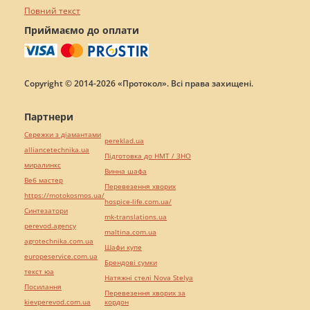
Повний текст
Приймаємо до оплати
Copyright © 2014-2026 «Протокол». Всі права захищені.
Партнери
Сережки з діамантами
pereklad.ua
alliancetechnika.ua
Підготовка до НМТ / ЗНО
миралинкс
Винна шафа
Веб мастер
Перевезення хворих
https://motokosmos.ua/
hospice-life.com.ua/
Синтезатори
mk-translations.ua
perevod.agency
maltina.com.ua
agrotechnika.com.ua
Шафи купе
europeservice.com.ua
Брендові сумки
текст юа
Натяжні стелі Nova Stelya
Посилання
Перевезення хворих за
kievperevod.com.ua
кордон