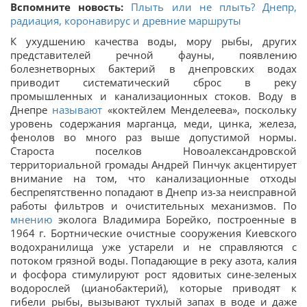
Вспомните новость:
Плыть или не плыть? Днепр,
радиация, коронавирус и древние маршруты
К ухудшению качества воды, мору рыбы, других
представителей речной фауны, появлению
болезнетворных бактерий в днепровских водах
приводит систематический сброс в реку
промышленных и канализационных стоков. Воду в
Днепре
называют
«коктейлем Менделеева», поскольку
уровень содержания марганца, меди, цинка, железа,
фенолов во много раз выше допустимой нормы.
Староста поселков Новоалександровской
территориальной громады Андрей Пинчук акцентирует
внимание на том, что канализационные отходы
беспрепятственно попадают в Днепр из-за неисправной
работы фильтров и очистительных механизмов. По
мнению
эколога Владимира Борейко, построенные в
1964 г. Бортнические очистные сооружения Киевского
водохранилища уже устарели и не справляются с
потоком грязной воды. Попадающие в реку азота, калия
и фосфора стимулируют рост ядовитых сине-зеленых
водорослей (цианобактерий), которые приводят к
гибели рыбы, вызывают тухлый запах в воде и даже