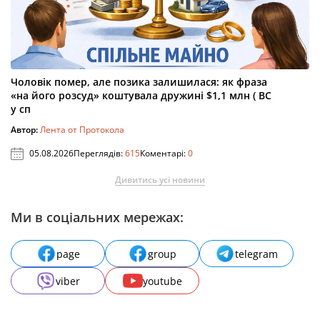
Чоловік помер, але позика залишилася: як фраза
«на його розсуд» коштувала дружині $1,1 млн ( ВС
у сп
Автор:
Лента от Протокола
05.08.2026
Переглядів:
615
Коментарі:
0
Дивитись усі новини
Ми в соціальних мережах:
page
group
telegram
viber
youtube