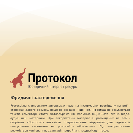
Юридичні застереження
Protocol.ua є власником авторських прав на інформацію, розміщену на веб -
сторінках даного ресурсу, якщо не вказано інше. Під інформацією розуміються
тексти, коментарі, статті, фотозображення, малюнки, ящик-шота, скани, відео,
аудіо, інші матеріали. При використанні матеріалів, розміщених на веб -
сторінках «Протокол» наявність гіперпосилання відкритого для індексації
пошуковими системами на protocol.ua обов`язкове. Під використанням
розуміється копіювання, адаптація, рерайтинг, модифікація тощо.