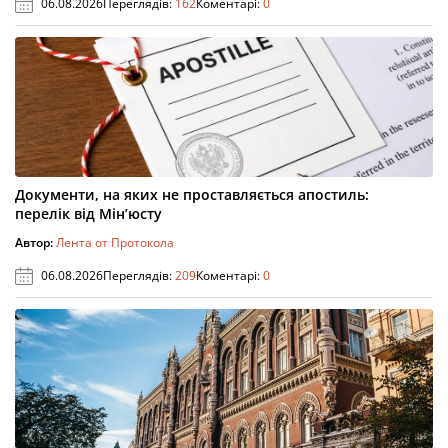
06.08.2026
Переглядів:
162
Коментарі:
0
Документи, на яких не проставляється апостиль:
перелік від Мін’юсту
Автор:
Лента от Протокола
06.08.2026
Переглядів:
209
Коментарі:
0