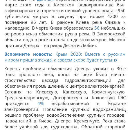
марте этого года в Киевском водохранилище был
зафиксирован исторически низкий уровень воды – 950
кубических метров в секунду при норме 4200 за
последние 95 лет. В районе Киева река близка к
маловодию. В черте Киева образовалось
56
небольших
островов из-за обмеления русла реки. В Запорожской
области вода в реке отошла на десятки метров. Мелеют
притоки Днепра – на реках Десна и Любич.
Вспомните новость:
Крым 2020: Вместе с русским
миром пришла жажда, а совсем скоро будет пустыня
Корень проблемы обмеления Днепра уходит в 30-е
годы прошлого века, когда на реке было начато
строительство каскада гидроэлектростанций для
обеспечения промышленных центров электроэнергией.
Сегодня на Киевскую, Каневскую, Кременчугскую,
Среднеднепровскую, Днепровскую и Каховскую ГЭС
приходится
4%
вырабатываемой в Украине
электроэнергии. Появление крупных водохранилищ
решило проблему водообеспечения крупных городов,
наводнений в Киеве, Днепре, Кременчуге. Река стала
более удобной для судоходства. Обратной стороной