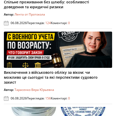
Спільне проживання без шлюбу: особливості
доведення та юридичні ризики
Автор:
Лента от Протокола
06.08.2026
Переглядів:
124
Коментарі:
0
Виключення з військового обліку за віком: чи
можливо це сьогодні та які перспективи судового
захист
Автор:
Тарасенко Вера Юрьевна
06.08.2026
Переглядів:
156
Коментарі:
0