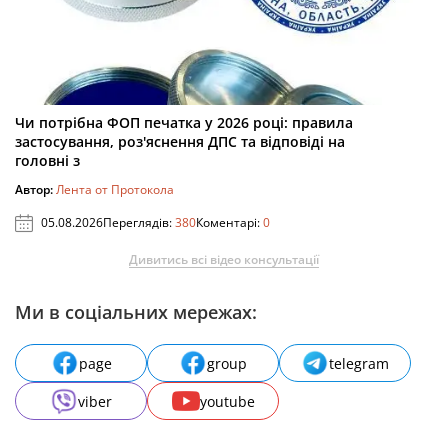
Чи потрібна ФОП печатка у 2026 році: правила
застосування, роз'яснення ДПС та відповіді на
головні з
Автор:
Лента от Протокола
05.08.2026
Переглядів:
380
Коментарі:
0
Дивитись всі відео консультації
Ми в соціальних мережах:
page
group
telegram
viber
youtube