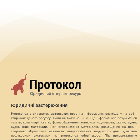
Юридичні застереження
Protocol.ua є власником авторських прав на інформацію, розміщену на веб -
сторінках даного ресурсу, якщо не вказано інше. Під інформацією розуміються
тексти, коментарі, статті, фотозображення, малюнки, ящик-шота, скани, відео,
аудіо, інші матеріали. При використанні матеріалів, розміщених на веб -
сторінках «Протокол» наявність гіперпосилання відкритого для індексації
пошуковими системами на protocol.ua обов`язкове. Під використанням
розуміється копіювання, адаптація, рерайтинг, модифікація тощо.