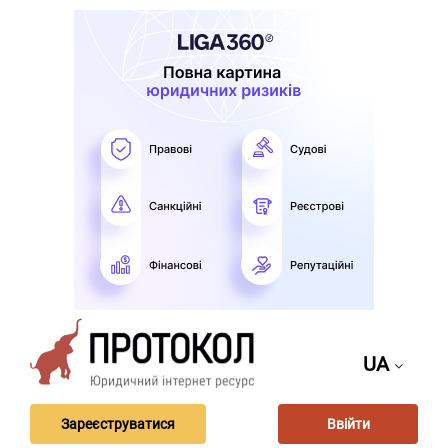
UA
Зареєструватися
Ввійти