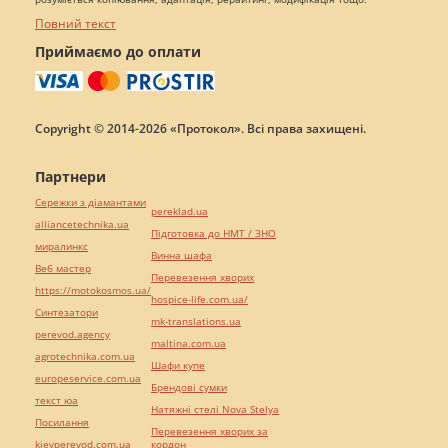
Повний текст
Приймаємо до оплати
Copyright © 2014-2026 «Протокол». Всі права захищені.
Партнери
Сережки з діамантами
pereklad.ua
alliancetechnika.ua
Підготовка до НМТ / ЗНО
миралинкс
Винна шафа
Веб мастер
Перевезення хворих
https://motokosmos.ua/
hospice-life.com.ua/
Синтезатори
mk-translations.ua
perevod.agency
maltina.com.ua
agrotechnika.com.ua
Шафи купе
europeservice.com.ua
Брендові сумки
текст юа
Натяжні стелі Nova Stelya
Посилання
Перевезення хворих за
kievperevod.com.ua
кордон