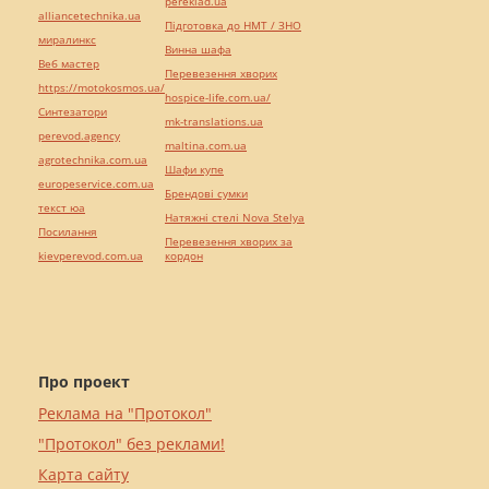
pereklad.ua
alliancetechnika.ua
Підготовка до НМТ / ЗНО
миралинкс
Винна шафа
Веб мастер
Перевезення хворих
https://motokosmos.ua/
hospice-life.com.ua/
Синтезатори
mk-translations.ua
perevod.agency
maltina.com.ua
agrotechnika.com.ua
Шафи купе
europeservice.com.ua
Брендові сумки
текст юа
Натяжні стелі Nova Stelya
Посилання
Перевезення хворих за
kievperevod.com.ua
кордон
Про проект
Реклама на "Протокол"
"Протокол" без реклами!
Карта сайту