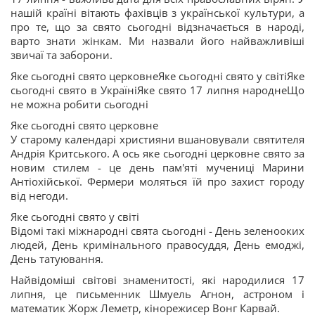
нашій країні вітають фахівців з української культури, а
про те, що за свято сьогодні відзначається в народі,
варто знати жінкам. Ми назвали його найважливіші
звичаї та заборони.
Яке сьогодні свято церковнеЯке сьогодні свято у світіЯке
сьогодні свято в УкраїніЯке свято 17 липня народнеЩо
не можна робити сьогодні
Яке сьогодні свято церковне
У старому календарі християни вшановували святителя
Андрія Критського. А ось яке сьогодні церковне свято за
новим стилем - це день пам'яті мучениці Марини
Антіохійської. Фермери моляться їй про захист городу
від негоди.
Яке сьогодні свято у світі
Відомі такі міжнародні свята сьогодні - День зеленооких
людей, День кримінального правосуддя, День емоджі,
День татуювання.
Найвідоміші світові знаменитості, які народилися 17
липня, це письменник Шмуель Агнон, астроном і
математик Жорж Леметр, кінорежисер Вонг Карвай.