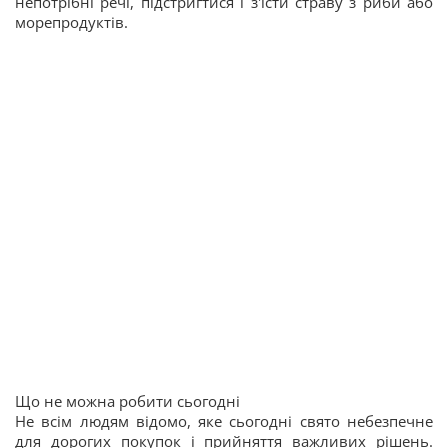
непотрібні речі, підстригтися і з'їсти страву з риби або
морепродуктів.
Що не можна робити сьогодні
Не всім людям відомо, яке сьогодні свято небезпечне
для дорогих покупок і прийняття важливих рішень.