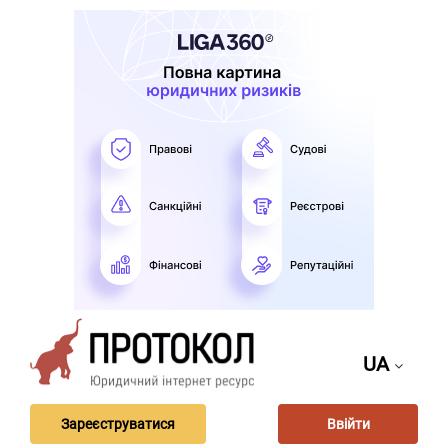
UA
Зареєструватися
Ввійти