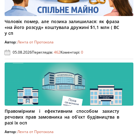
Чоловік помер, але позика залишилася: як фраза
«на його розсуд» коштувала дружині $1,1 млн ( ВС
у сп
Автор:
Лента от Протокола
05.08.2026
Переглядів:
462
Коментарі:
0
Правомірним і ефективним способом захисту
речових прав замовника на об’єкт будівництва в
разі їх осп
Автор:
Лента от Протокола