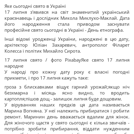
Яке сьогодні свято в Україні
17 липня з'явився на світ знаменитий український
краєзнавець і дослідник Микола Миклухо-Маклай. Дата
його народження стала приводом заснувати
професійне свято сьогодні в Україні - День етнографа.
Інші відомі уродженці України, народжені в цю дату,
архітектор Юліан Захаревич, антрополог Філарет
Колесса і політик Михайло Сирота.
17 липня свято / фото PixabayЯке свято 17 липня
народне
У народі про кожну дату року є власні погодні
прикмети, і про 17 липня кажуть таке:
гроза з блискавками віщує гарний урожай;якщо ніч
безхмарна і місяць ясно видно, то вродить
картопля;пішов дощ - залишок липня буде дощовим.
У віруваннях наших предків ця дата називається
Марина Вогняна. У неї належить прибиратися і робити
ремонт. Маринин день вважається вдалим для жінок.
Для жіночого щастя у свято сьогодні є кілька звичаїв -
потрібно зробити прибирання, віддати нужденним